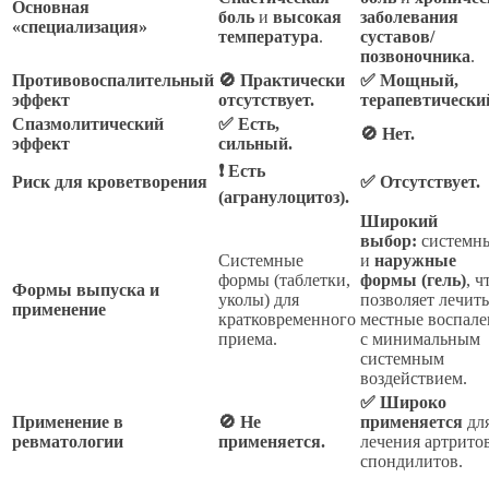
Основная
боль
и
высокая
заболевания
«специализация»
температура
.
суставов/
позвоночника
.
Противовоспалительный
🚫 Практически
✅ Мощный,
эффект
отсутствует.
терапевтически
Спазмолитический
✅ Есть,
🚫 Нет.
эффект
сильный.
❗ Есть
Риск для кроветворения
✅ Отсутствует.
(агранулоцитоз).
Широкий
выбор:
системн
Системные
и
наружные
формы (таблетки,
формы (гель)
, ч
Формы выпуска и
уколы) для
позволяет лечить
применение
кратковременного
местные воспале
приема.
с минимальным
системным
воздействием.
✅ Широко
Применение в
🚫 Не
применяется
дл
ревматологии
применяется.
лечения артритов
спондилитов.