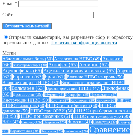
Email
*
Сайт
Отправляя комментарий, вы разрешаете сбор и обработку
персональных данных.
Политика конфиденциальности
.
Метки
Анальгин
Абдоминальная боль
(50)
Аллергия на НПВС
(49)
(66)
Аскофен
(65)
Аспирин
(67)
Ангиопротекторы
(30)
Ацеклофенак
(65)
Ацетилсалициловая кислота
(65)
Аэртал
(62)
Баралгин
(63)
Брал
(61)
Влияние НПВС на кровь
(50)
Влияние пищи на НПВС
(50)
Возрастные ограничения НПВС
Вольтарен
(63)
Диклофенак
(48)
Время действия НПВП
(47)
(65)
Дротаверин
(39)
Ибуклин
(26)
Ибупрофен
(29)
Индометацин
(27)
Инструкции НПВС
(50)
Кетонал
(27)
Кетопрофен
(28)
Кеторол
(26)
МИГ
(26)
НПВС и алкоголь
(50)
НПВС и антибиотики
(50)
НПВС и
давление
(50)
НПВС при ОРВИ
(50)
НПВС при беременности и
ГВ
(53)
НПВС при месячных
(51)
НПВС при температуре
(50)
Найз
(42)
Нимесил
(41)
Нимесулид
(32)
Найсулид
(26)
Напроксен
(25)
Нурофен
Сравнение
Парацетамол
(38)
Спазмалгон
(26)
(25)
Пенталгин
(25)