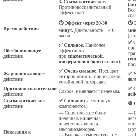
3. Спазмолитическое.
(ан
Противовоспалительный
Все
эффект слаб.
сба
⏱ Эффект через 20-30
⏱ Э
Время действия
минут.
Длительность – 4-6
мин
часов.
(в 
✅ О
✅ Сильное.
Наиболее
пр
Обезболивающее
эффективно
тра
действие
при
спазматической,
ген
висцеральной боли
(колики).
пос
✅ Очень сильное.
Препарат
Жаропонижающее
✅ У
«второй линии» при высокой,
действие
явл
устойчивой лихорадке.
Противовоспалительное
✅ С
Слабое, не является целевым.
действие
дей
Спазмолитическое
✅ Сильное
(за счет двух
🚫 
действие
компонентов).
— Спастические боли:
— В
почечная, кишечная,
дег
печеночная колика,
опо
альгодисменорея.
(ар
Показания к
— Высокая температура, не
— Т