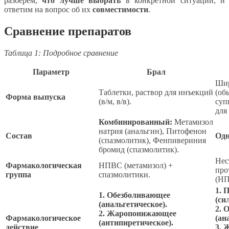
разберем,
что лучше выбрать
в конкретной ситуации, и
ответим на вопрос об их
совместимости
.
Сравнение препаратов
Таблица 1: Подробное сравнение
Параметр
Брал
Шир
Таблетки, раствор для инъекций
(об
Форма выпуска
(в/м, в/в).
суп
для
Комбинированный:
Метамизол
натрия (анальгин), Питофенон
Состав
Одн
(спазмолитик), Фенпивериния
бромид (спазмолитик).
Нес
Фармакологическая
НПВС (метамизол) +
про
группа
спазмолитики.
(НП
1. 
1. Обезболивающее
(си
(анальгетическое).
2. 
2. Жаропонижающее
Фармакологическое
(ан
(антипиретическое).
действие
3. 