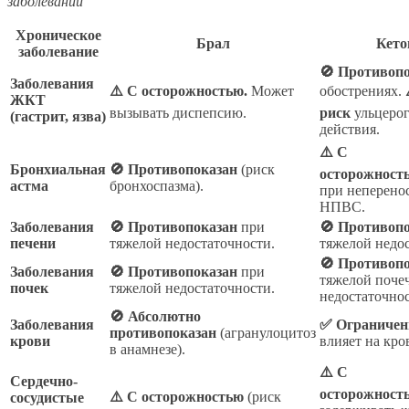
заболеваний
Хроническое
Брал
Кето
заболевание
🚫 Противоп
Заболевания
⚠️ С осторожностью.
Может
обострениях.
ЖКТ
вызывать диспепсию.
риск
ульцеро
(гастрит, язва)
действия.
⚠️ С
Бронхиальная
🚫 Противопоказан
(риск
осторожност
астма
бронхоспазма).
при неперено
НПВС.
Заболевания
🚫 Противопоказан
при
🚫 Противоп
печени
тяжелой недостаточности.
тяжелой недо
🚫 Противоп
Заболевания
🚫 Противопоказан
при
тяжелой поче
почек
тяжелой недостаточности.
недостаточнос
🚫 Абсолютно
Заболевания
✅ Ограничен
противопоказан
(агранулоцитоз
крови
влияет на кро
в анамнезе).
⚠️ С
Сердечно-
осторожност
⚠️ С осторожностью
(риск
сосудистые