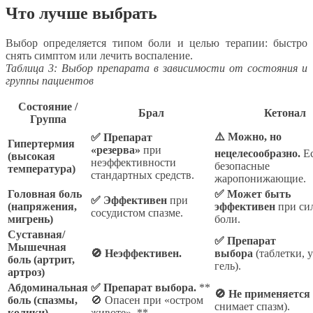
Что лучше выбрать
Выбор определяется типом боли и целью терапии: быстро
снять симптом или лечить воспаление.
Таблица 3: Выбор препарата в зависимости от состояния и
группы пациентов
Состояние /
Брал
Кетонал
Группа
⚠️ Можно, но
✅ Препарат
Гипертермия
«резерва»
при
нецелесообразно.
Ес
(высокая
неэффективности
безопасные
температура)
стандартных средств.
жаропонижающие.
Головная боль
✅ Может быть
✅ Эффективен
при
(напряжения,
эффективен
при си
сосудистом спазме.
мигрень)
боли.
Суставная/
✅ Препарат
Мышечная
🚫 Неэффективен.
выбора
(таблетки, 
боль (артрит,
гель).
артроз)
Абдоминальная
✅ Препарат выбора.
**
🚫 Не применяется
боль (спазмы,
🚫 Опасен при «остром
снимает спазм).
колики)
животе». **