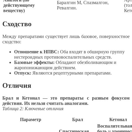
Баралгин М, Спазмалгон,
действующему
(то
Ревалгин.
веществу)
Кет
Сходство
Между препаратами существует лишь базовое, поверхностное
сходство:
Отношение к НПВС:
Оба входят в обширную группу
нестероидных противовоспалительных средств.
Базовые эффекты:
Обладают обезболивающим и
жаропонижающим действием.
Отпуск:
Являются рецептурными препаратами.
Отличия
Брал и Кетонал — это препараты с разным фокусом
действия. Их нельзя считать аналогами.
Таблица 2: Ключевые отличия
Параметр
Брал
Кетонал
Воспалительна
Спастическая
боль
и
хроничес