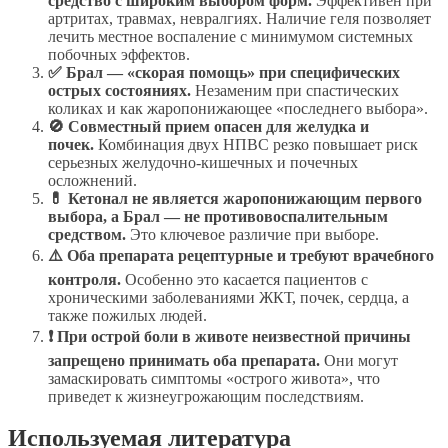
средство с широким выбором форм.
Эффективен при
артритах, травмах, невралгиях. Наличие геля позволяет
лечить местное воспаление с минимумом системных
побочных эффектов.
✅ Брал — «скорая помощь» при специфических
острых состояниях.
Незаменим при спастических
коликах и как жаропонижающее «последнего выбора».
🚫 Совместный прием опасен для желудка и
почек.
Комбинация двух НПВС резко повышает риск
серьезных желудочно-кишечных и почечных
осложнений.
💊 Кетонал не является жаропонижающим первого
выбора, а Брал — не противовоспалительным
средством.
Это ключевое различие при выборе.
⚠️ Оба препарата рецептурные и требуют врачебного
контроля.
Особенно это касается пациентов с
хроническими заболеваниями ЖКТ, почек, сердца, а
также пожилых людей.
❗ При острой боли в животе неизвестной причины
запрещено принимать оба препарата.
Они могут
замаскировать симптомы «острого живота», что
приведет к жизнеугрожающим последствиям.
Используемая литература