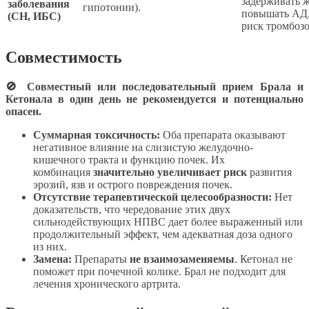
задерживать ж
заболевания
гипотонии).
повышать АД
(СН, ИБС)
риск тромбозо
Совместимость
🚫 Совместный или последовательный прием Брала и
Кетонала в один день не рекомендуется и потенциально
опасен.
Суммарная токсичность:
Оба препарата оказывают
негативное влияние на слизистую желудочно-
кишечного тракта и функцию почек. Их
комбинация
значительно увеличивает риск
развития
эрозий, язв и острого повреждения почек.
Отсутствие терапевтической целесообразности:
Нет
доказательств, что чередование этих двух
сильнодействующих НПВС дает более выраженный или
продолжительный эффект, чем адекватная доза одного
из них.
Замена:
Препараты
не взаимозаменяемы
. Кетонал не
поможет при почечной колике. Брал не подходит для
лечения хронического артрита.