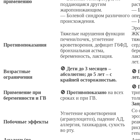
применению
поддающаяся другим
рас
жаропонижающим.
— Б
— Болевой синдром различного
опе
происхождения.
— Н
Эро
Тяжелые нарушения функции
ЖКТ
печени/почек, угнетение
тяж
Противопоказания
кроветворения, дефицит Г6ФД,
сер
бронхиальная астма,
бер
беременность, лактация.
лак
лет.
🚫 Дети до 3 месяцев –
Возрастные
🚫 
абсолютно; до 5 лет – с
ограничения
лет.
крайней осторожностью.
🚫 
Применение при
🚫 Противопоказано
на всех
три
беременности и ГВ
сроках и при ГВ.
тол
Зап
Со 
Угнетение кроветворения
эро
(агранулоцитоз), падение АД,
Побочные эффекты
реа
аллергия, тахикардия, сухость
рис
во рту.
геп
Аналоги (по
Арт