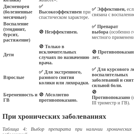
Дисменорея
✅
✅ Эффективен,
есл
(болезненные
Высокоэффективен
при
связана с воспалени
месячные)
спастическом характере.
Воспаление
✅ Препарат
(тендинит,
🚫 Неэффективен.
выбора
(особенно г
бурсит,
местного применени
растяжение)
🚫 Только в
исключительных
🚫 Противопоказан 
Дети
случаях по назначению
лет.
врача.
✅ Для курсового л
✅ Для экстренного,
воспалительных
Взрослые
разового снятия
заболеваний и сня
колики или лихорадки.
сильной боли.
🚫
Беременность и
🚫 Абсолютно
Противопоказано
(
ГВ
противопоказано.
III триместр и ГВ).
При хронических заболеваниях
Таблица 4: Выбор препарата при наличии хронических