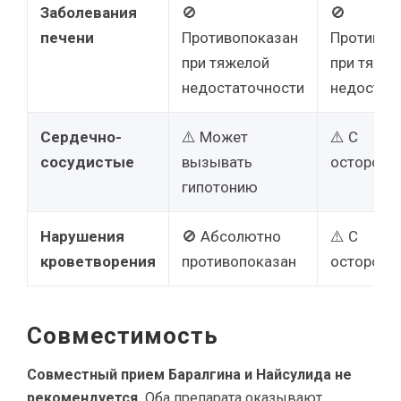
Заболевания
🚫
🚫
печени
Противопоказан
Противоп
при тяжелой
при тяже
недостаточности
недостат
Сердечно-
⚠️ Может
⚠️ С
сосудистые
вызывать
осторожн
гипотонию
Нарушения
🚫 Абсолютно
⚠️ С
кроветворения
противопоказан
осторожн
Совместимость
Совместный прием Баралгина и Найсулида не
рекомендуется.
Оба препарата оказывают