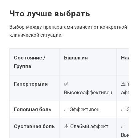
Что лучше выбрать
Выбор между препаратами зависит от конкретной
клинической ситуации:
Состояние /
Баралгин
Найсу
Группа
Гипертермия
✅
⚠️ Уме
Высокоэффективен
эффек
Головная боль
✅ Эффективен
✅ Эфф
Суставная боль
⚠️ Слабый эффект
✅
Высок