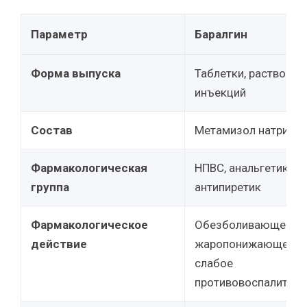
Параметр
Баралгин
Форма выпуска
Таблетки, раствор д
инъекций
Состав
Метамизол натрия
Фармакологическая
НПВС, анальгетик-
группа
антипиретик
Фармакологическое
Обезболивающее,
действие
жаропонижающее,
слабое
противовоспалитель