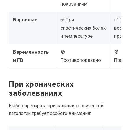
показаниям
Взрослые
✅ При
✅ При
спастических болях
воспал
и температуре
процес
Беременность
🚫
🚫
и ГВ
Противопоказано
Проти
При хронических
заболеваниях
Выбор препарата при наличии хронической
патологии требует особого внимания: