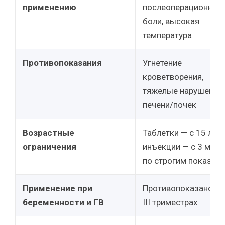
применению
послеоперационные
боли, высокая
температура
Противопоказания
Угнетение
кроветворения,
тяжелые нарушения
печени/почек
Возрастные
Таблетки — с 15 лет,
ограничения
инъекции — с 3 мес
по строгим показан
Применение при
Противопоказано в I
беременности и ГВ
III триместрах