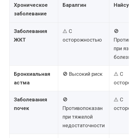
Хроническое
Баралгин
Найсули
заболевание
Заболевания
⚠️ С
🚫
ЖКТ
осторожностью
Противоп
при язвен
болезни
Бронхиальная
🚫 Высокий риск
⚠️ С
астма
осторожн
Заболевания
🚫
⚠️ С
почек
Противопоказан
осторожн
при тяжелой
недостаточности