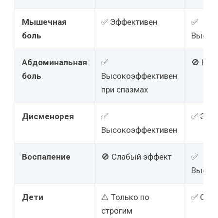
Мышечная
✅ Эффективен
✅
боль
Высок
Абдоминальная
✅
🚫 Не 
боль
Высокоэффективен
при спазмах
Дисменорея
✅
✅ Эфф
Высокоэффективен
Воспаление
🚫 Слабый эффект
✅
Высок
Дети
⚠️ Только по
✅ С 12
строгим