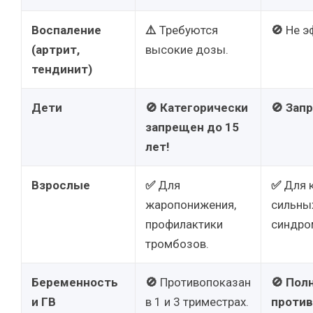
Воспаление
⚠️
Требуются
🚫
Не э
(артрит,
высокие дозы.
тендинит)
Дети
🚫
Категорически
🚫
Запр
запрещен до 15
лет!
Взрослые
✅
Для
✅
Для 
жаропонижения,
сильны
профилактики
синдро
тромбозов.
Беременность
🚫
Противопоказан
🚫
Пол
и ГВ
в 1 и 3 триместрах.
против