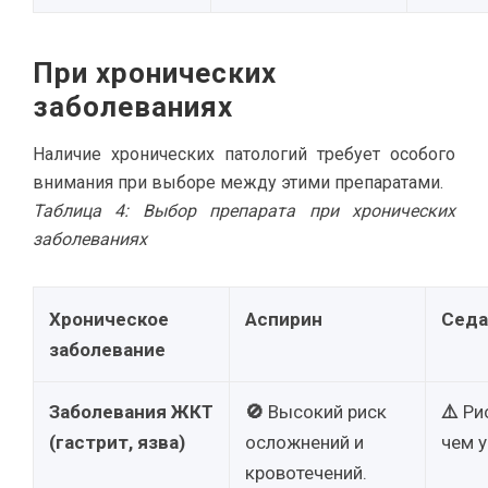
При хронических
заболеваниях
Наличие хронических патологий требует особого
внимания при выборе между этими препаратами.
Таблица 4: Выбор препарата при хронических
заболеваниях
Хроническое
Аспирин
Седа
заболевание
Заболевания ЖКТ
🚫
Высокий риск
⚠️
Рис
(гастрит, язва)
осложнений и
чем у
кровотечений.