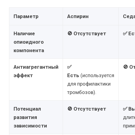
Параметр
Аспирин
Сед
Наличие
🚫 Отсутствует
✅ Ес
опиоидного
компонента
Антиагрегантный
✅
🚫 О
эффект
Есть
(используется
для профилактики
тромбозов).
Потенциал
🚫 Отсутствует
✅ В
развития
длит
зависимости
прим