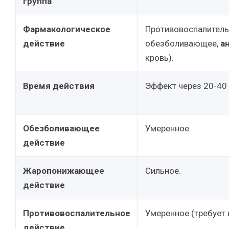
группа
Фармакологическое
Противовоспалител
действие
обезболивающее,
а
кровь).
Время действия
Эффект через 20-40 
Обезболивающее
Умеренное.
действие
Жаропонижающее
Сильное.
действие
Противовоспалительное
Умеренное (требует 
действие