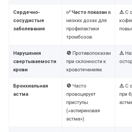
Сердечно-
✅
Часто показан
в
⚠️
С 
сосудистые
низких дозах для
кофе
заболевания
профилактики
повы
тромбозов.
Нарушения
🚫
Противопоказан
⚠️
На
свертываемости
при склонности к
осто
крови
кровотечениям.
Бронхиальная
🚫
Часто
⚠️
С 
астма
провоцирует
при 
приступы
астме
(«аспириновая
астма»).