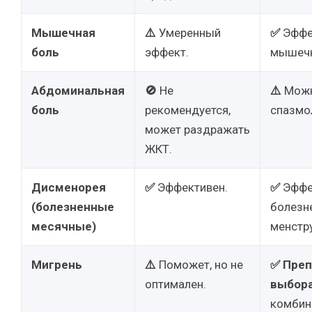
Мышечная
⚠️
Умеренный
✅
Эффе
боль
эффект.
мышечн
Абдоминальная
🚫
Не
⚠️
Можно
боль
рекомендуется,
спазмо
может раздражать
ЖКТ.
Дисменорея
✅
Эффективен.
✅
Эффе
(болезненные
болезн
месячные)
менстр
Мигрень
⚠️
Поможет, но не
✅
Преп
оптимален.
выбор
комбин