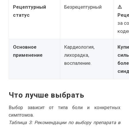
Рецептурный
Безрецептурный
⚠️
статус
Рец
за с
коде
Основное
Кардиология,
Купи
применение
лихорадка,
сил
воспаление.
бол
син
Что лучше выбрать
Выбор зависит от типа боли и конкретных
симптомов.
Таблица 3: Рекомендации по выбору препарата в