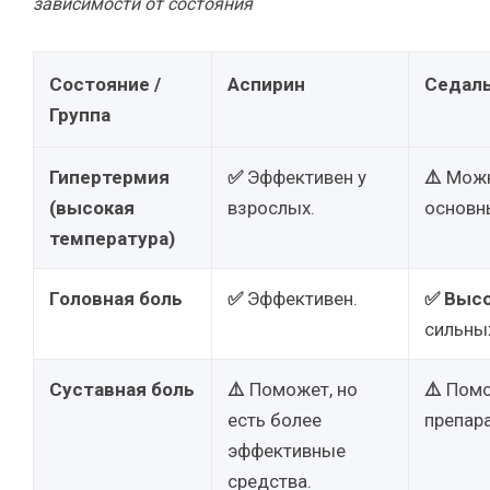
зависимости от состояния
Состояние /
Аспирин
Седал
Группа
Гипертермия
✅
Эффективен у
⚠️
Можно
(высокая
взрослых.
основн
температура)
Головная боль
✅
Эффективен.
✅
Высо
сильны
Суставная боль
⚠️
Поможет, но
⚠️
Помож
есть более
препар
эффективные
средства.