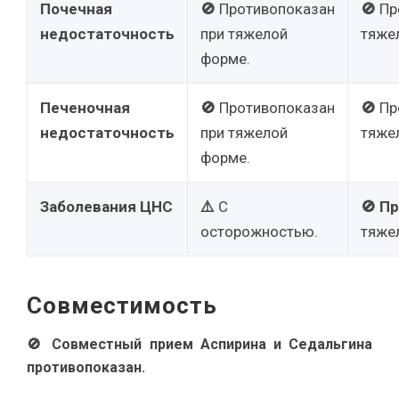
Почечная
🚫
Противопоказан
🚫
Пр
недостаточность
при тяжелой
тяже
форме.
Печеночная
🚫
Противопоказан
🚫
Пр
недостаточность
при тяжелой
тяже
форме.
Заболевания ЦНС
⚠️
С
🚫
Пр
осторожностью.
тяже
Совместимость
🚫 Совместный прием Аспирина и Седальгина
противопоказан.