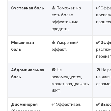
Суставная боль
⚠️
Поможет, но
✅
Эффе
есть более
воспал
эффективные
процес
средства.
Мышечная
⚠️
Умеренный
✅
Эфф
боль
эффект.
растяж
перена
Абдоминальная
🚫
Не
🚫
Не р
боль
рекомендуется,
не явля
может раздражать
спазмо
ЖКТ.
Дисменорея
✅
Эффективен.
✅
Высо