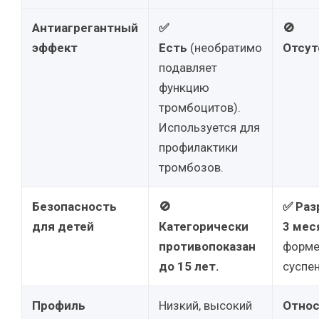
Антиагрегантный
✅
🚫
эффект
Есть
(необратимо
Отсут
подавляет
функцию
тромбоцитов).
Используется для
профилактики
тромбозов.
Безопасность
🚫
✅ Раз
для детей
Категорически
3 мес
противопоказан
форм
до 15 лет.
суспен
Профиль
Низкий, высокий
Относ