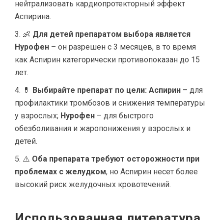
нейтрализовать кардиопротекторный эффект
Аспирина.
👶
Для детей препаратом выбора является
Нурофен
– он разрешен с 3 месяцев, в то время
как Аспирин категорически противопоказан до 15
лет.
💊
Выбирайте препарат по цели:
Аспирин
– для
профилактики тромбозов и снижения температуры
у взрослых;
Нурофен
– для быстрого
обезболивания и жаропонижения у взрослых и
детей.
⚠️
Оба препарата требуют осторожности при
проблемах с желудком
, но Аспирин несет более
высокий риск желудочных кровотечений.
Использованная литература