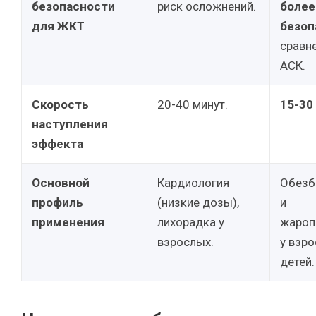
безопасности
риск осложнений.
более
для ЖКТ
безоп
сравн
АСК.
Скорость
20-40 минут.
15-30
наступления
эффекта
Основной
Кардиология
Обезб
профиль
(низкие дозы),
и
применения
лихорадка у
жароп
взрослых.
у взро
детей.