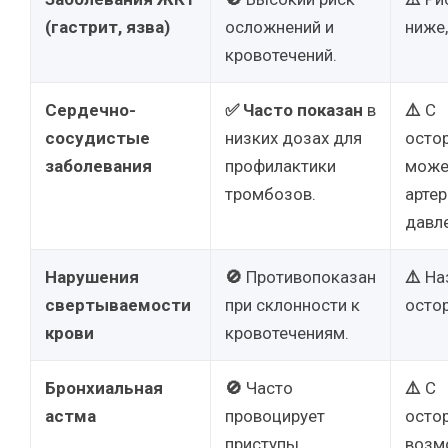
(гастрит, язва)
осложнений и
ниже,
кровотечений.
Сердечно-
✅
Часто показан
в
⚠️
С
сосудистые
низких дозах для
осто
заболевания
профилактики
може
тромбозов.
арте
давл
Нарушения
🚫
Противопоказан
⚠️
На
свертываемости
при склонности к
осто
крови
кровотечениям.
Бронхиальная
🚫
Часто
⚠️
С
астма
провоцирует
осто
приступы
возм