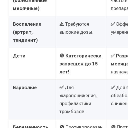
(болезненные
часто я
месячные)
препар
Воспаление
⚠️
Требуются
✅
Эффе
(артрит,
высокие дозы.
умерен
тендинит)
Дети
🚫
Категорически
✅
Разр
запрещен до 15
месяц
лет!
назначе
Взрослые
✅
Для
✅
Для 
жаропонижения,
обезбо
профилактики
снижен
тромбозов.
Беременность
🚫
Противопоказан
🚫
Прот