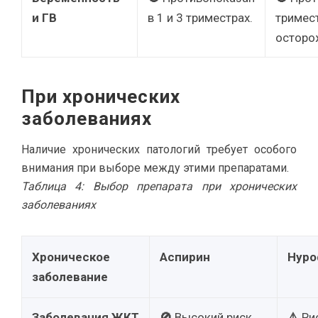
и ГВ
в 1 и 3 триместрах.
тримест
осторо
При хронических
заболеваниях
Наличие хронических патологий требует особого
внимания при выборе между этими препаратами.
Таблица 4: Выбор препарата при хронических
заболеваниях
Хроническое
Аспирин
Нуро
заболевание
Заболевания ЖКТ
🚫
Высокий риск
⚠️
Рис