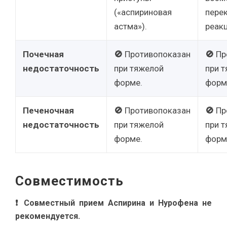
(«аспириновая
пере
астма»).
реакц
Почечная
🚫
Противопоказан
🚫
Пр
недостаточность
при тяжелой
при 
форме.
форм
Печеночная
🚫
Противопоказан
🚫
Пр
недостаточность
при тяжелой
при 
форме.
форм
Совместимость
❗ Совместный прием Аспирина и Нурофена не
рекомендуется.