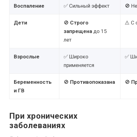
Воспаление
✅ Сильный эффект
🚫 Н
Дети
🚫
Строго
⚠️ С
запрещена
до 15
лет
Взрослые
✅ Широко
✅ Ши
применяется
Беременность
🚫
Противопоказана
🚫
П
и ГВ
При хронических
заболеваниях