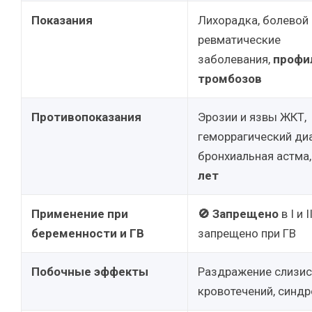
Показания
Лихорадка, болевой
ревматические
заболевания,
профи
тромбозов
Противопоказания
Эрозии и язвы ЖКТ,
геморрагический диа
бронхиальная астма
лет
Применение при
🚫 Запрещено
в I и 
беременности и ГВ
запрещено при ГВ
Побочные эффекты
Раздражение слизис
кровотечений, синд