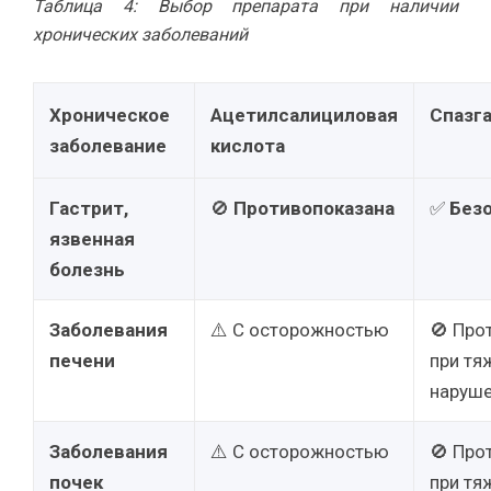
Таблица 4: Выбор препарата при наличии
хронических заболеваний
Хроническое
Ацетилсалициловая
Спазг
заболевание
кислота
Гастрит,
🚫
Противопоказана
✅
Без
язвенная
болезнь
Заболевания
⚠️ С осторожностью
🚫 Про
печени
при тя
наруше
Заболевания
⚠️ С осторожностью
🚫 Про
почек
при тя