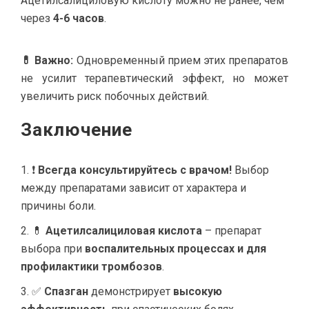
Ацетилсалициловую кислоту можно не ранее, чем
через
4-6 часов
.
💊 Важно:
Одновременный прием этих препаратов
не усилит терапевтический эффект, но может
увеличить риск побочных действий.
Заключение
❗
Всегда консультируйтесь с врачом!
Выбор
между препаратами зависит от характера и
причины боли.
💊
Ацетилсалициловая кислота
– препарат
выбора при
воспалительных процессах и для
профилактики тромбозов
.
✅
Спазган
демонстрирует
высокую