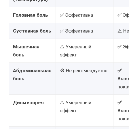
Головная боль
✅ Эффективна
✅ Эф
Суставная боль
✅ Эффективна
⚠️ Н
Мышечная
⚠️ Умеренный
✅ Эф
боль
эффект
Абдоминальная
🚫 Не рекомендуется
✅
боль
Выс
пока
Дисменорея
⚠️ Умеренный
✅
эффект
Выс
пока