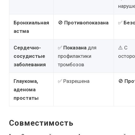
наруше
Бронхиальная
🚫
Противопоказана
✅
Без
астма
Сердечно-
✅
Показана
для
⚠️ С
сосудистые
профилактики
остор
заболевания
тромбозов
Глаукома,
✅ Разрешена
🚫
Про
аденома
простаты
Совместимость