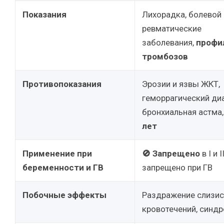
Показания
Лихорадка, болевой
ревматические
заболевания,
профи
тромбозов
Противопоказания
Эрозии и язвы ЖКТ,
геморрагический диа
бронхиальная астма
лет
Применение при
🚫 Запрещено
в I и 
беременности и ГВ
запрещено при ГВ
Побочные эффекты
Раздражение слизис
кровотечений, синд