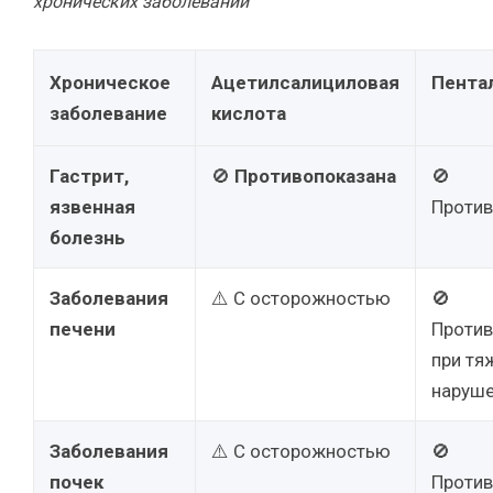
хронических заболеваний
Хроническое
Ацетилсалициловая
Пента
заболевание
кислота
Гастрит,
🚫
Противопоказана
🚫
язвенная
Против
болезнь
Заболевания
⚠️ С осторожностью
🚫
печени
Против
при тя
наруше
Заболевания
⚠️ С осторожностью
🚫
почек
Против