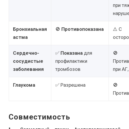
при тя
наруше
Бронхиальная
🚫
Противопоказана
⚠️ С
астма
остор
Сердечно-
✅
Показана
для
🚫
сосудистые
профилактики
Против
заболевания
тромбозов
при АГ
Глаукома
✅ Разрешена
🚫
Против
Совместимость