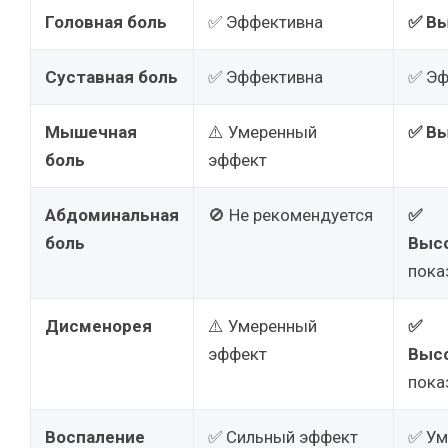
Головная боль
✅ Эффективна
✅ В
Суставная боль
✅ Эффективна
✅ Эф
Мышечная
⚠️ Умеренный
✅ В
боль
эффект
Абдоминальная
🚫 Не рекомендуется
✅
боль
Выс
пока
Дисменорея
⚠️ Умеренный
✅
эффект
Выс
пока
Воспаление
✅ Сильный эффект
✅ Ум