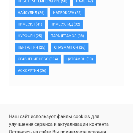
НПВС ПРИ ТЕМПЕРАТУРЕ
(50)
НАЙЗ
(42)
НАЙСУЛИД
(26)
НАПРОКСЕН
(25)
НИМЕСИЛ
(41)
НИМЕСУЛИД
(32)
НУРОФЕН
(25)
ПАРАЦЕТАМОЛ
(38)
ПЕНТАЛГИН
(25)
СПАЗМАЛГОН
(26)
СРАВНЕНИЕ НПВС
(394)
ЦИТРАМОН
(30)
АСКОРУТИН
(26)
Наш сайт использует файлы cookies для
улучшения сервиса и актуализации контента.
Оставаясь на сайте Вы принимаете условия