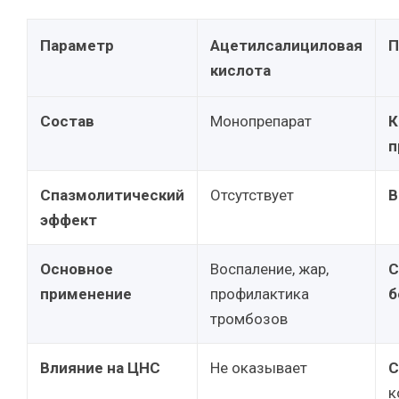
Параметр
Ацетилсалициловая
П
кислота
Состав
Монопрепарат
К
п
Спазмолитический
Отсутствует
В
эффект
Основное
Воспаление, жар,
С
применение
профилактика
б
тромбозов
Влияние на ЦНС
Не оказывает
С
к