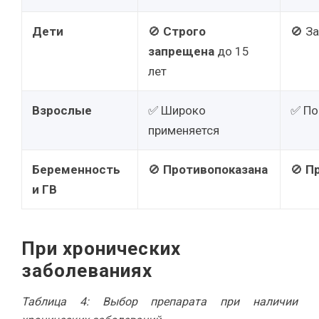
Дети
🚫
Строго
🚫 З
запрещена
до 15
лет
Взрослые
✅ Широко
✅ По
применяется
Беременность
🚫
Противопоказана
🚫
П
и ГВ
При хронических
заболеваниях
Таблица 4: Выбор препарата при наличии