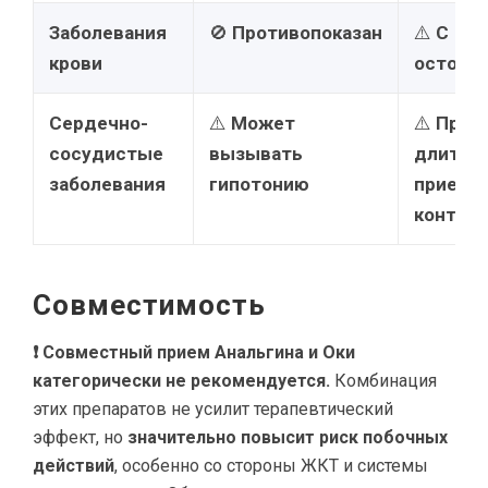
Заболевания
🚫
Противопоказан
⚠️
С
крови
осторо
Сердечно-
⚠️
Может
⚠️
При
сосудистые
вызывать
длител
заболевания
гипотонию
приеме 
контро
Совместимость
❗ Совместный прием Анальгина и Оки
категорически не рекомендуется.
Комбинация
этих препаратов не усилит терапевтический
эффект, но
значительно повысит риск побочных
действий
, особенно со стороны ЖКТ и системы