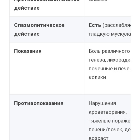
действие
Спазмолитическое
Есть
(расслабляет
действие
гладкую мускулатур
Показания
Боль различного
генеза, лихорадка,
почечные и печеноч
колики
Противопоказания
Нарушения
кроветворения,
тяжелые поражения
печени/почек, детск
возраст