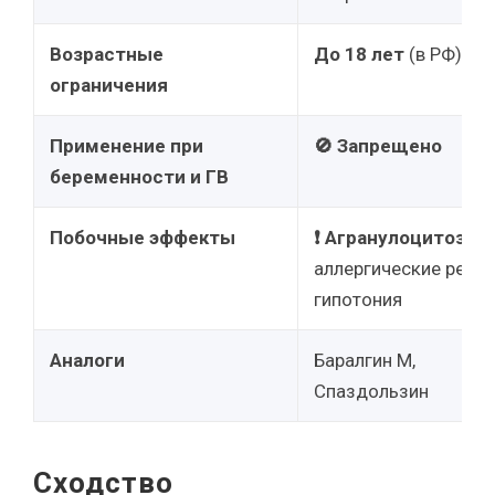
Возрастные
До 18 лет
(в РФ)
ограничения
Применение при
🚫 Запрещено
беременности и ГВ
Побочные эффекты
❗ Агранулоцитоз
,
аллергические реакц
гипотония
Аналоги
Баралгин М,
Спаздользин
Сходство