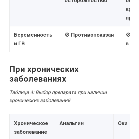
осторожностью
безо
крат
прие
Беременность
🚫
Противопоказан
🚫
Пр
и ГВ
в III
При хронических
заболеваниях
Таблица 4: Выбор препарата при наличии
хронических заболеваний
Хроническое
Анальгин
Оки
заболевание