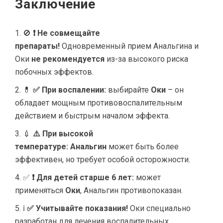
Заключение
🚫
❗ Не совмещайте
препараты!
Одновременный прием Анальгина и
Оки
не рекомендуется
из-за высокого риска
побочных эффектов.
💊
✅ При воспалении:
выбирайте
Оки
– он
обладает мощным противовоспалительным
действием и быстрым началом эффекта.
💉
⚠️ При высокой
температуре:
Анальгин
может быть более
эффективен, но требует особой осторожности.
✅
❗ Для детей старше 6 лет:
может
применяться
Оки
, Анальгин противопоказан.
ℹ️
✅ Учитывайте показания!
Оки специально
разработан для лечения воспалительных