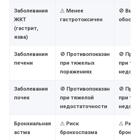
Заболевания
⚠️
Менее
🚫
Высо
ЖКТ
гастротоксичен
обостр
(гастрит,
язва)
Заболевания
🚫
Противопоказан
🚫
Прот
печени
при тяжелых
при тя
поражениях
недост
Заболевания
🚫
Противопоказан
🚫
Прот
почек
при тяжелой
при тя
недостаточности
недост
Бронхиальная
⚠️
Риск
⚠️
Риск
астма
бронхоспазма
бронхо