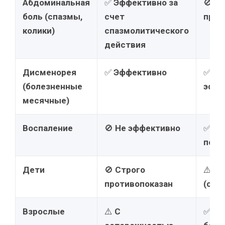
Абдоминальная
✅
Эффективно за
🚫
Не
боль (спазмы,
счет
при 
колики)
спазмолитического
действия
Дисменорея
✅
Эффективно
✅
Оч
(болезненные
эффе
месячные)
Воспаление
🚫
Не эффективно
✅
Ос
пока
Дети
🚫
Строго
⚠️
С 
противопоказан
(огр
Взрослые
⚠️
С
✅
От