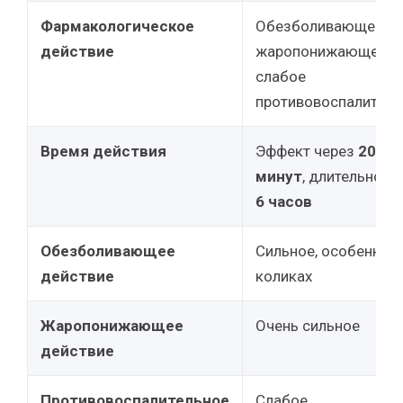
Фармакологическое
Обезболивающее,
действие
жаропонижающее,
слабое
противовоспалитель
Время действия
Эффект через
20-40
минут
, длительност
6 часов
Обезболивающее
Сильное, особенно п
действие
коликах
Жаропонижающее
Очень сильное
действие
Противовоспалительное
Слабое