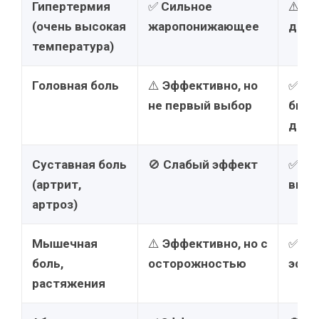
Гипертермия
✅
Сильное
⚠️
Ум
(очень высокая
жаропонижающее
дейс
температура)
Головная боль
⚠️
Эффективно, но
✅
Эф
не первый выбор
быст
дейс
Суставная боль
🚫
Слабый эффект
✅
Пр
(артрит,
выбо
артроз)
Мышечная
⚠️
Эффективно, но с
✅
Оч
боль,
осторожностью
эффе
растяжения