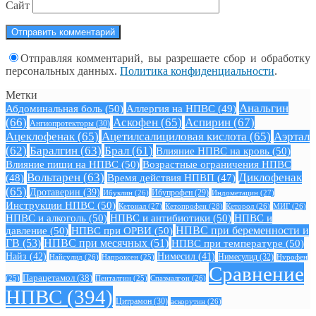
Сайт
Отправляя комментарий, вы разрешаете сбор и обработку
персональных данных.
Политика конфиденциальности
.
Метки
Анальгин
Абдоминальная боль
(50)
Аллергия на НПВС
(49)
(66)
Аскофен
(65)
Аспирин
(67)
Ангиопротекторы
(30)
Ацеклофенак
(65)
Ацетилсалициловая кислота
(65)
Аэртал
(62)
Баралгин
(63)
Брал
(61)
Влияние НПВС на кровь
(50)
Влияние пищи на НПВС
(50)
Возрастные ограничения НПВС
Вольтарен
(63)
Диклофенак
(48)
Время действия НПВП
(47)
(65)
Дротаверин
(39)
Ибуклин
(26)
Ибупрофен
(29)
Индометацин
(27)
Инструкции НПВС
(50)
Кетонал
(27)
Кетопрофен
(28)
Кеторол
(26)
МИГ
(26)
НПВС и алкоголь
(50)
НПВС и антибиотики
(50)
НПВС и
давление
(50)
НПВС при ОРВИ
(50)
НПВС при беременности и
ГВ
(53)
НПВС при месячных
(51)
НПВС при температуре
(50)
Найз
(42)
Нимесил
(41)
Нимесулид
(32)
Найсулид
(26)
Напроксен
(25)
Нурофен
Сравнение
Парацетамол
(38)
Спазмалгон
(26)
(25)
Пенталгин
(25)
НПВС
(394)
Цитрамон
(30)
аскорутин
(26)