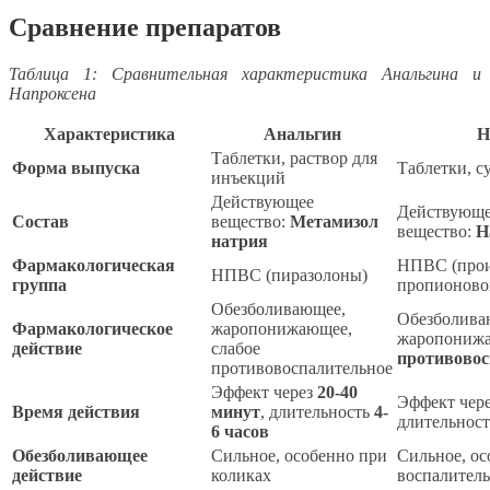
Сравнение препаратов
Таблица 1: Сравнительная характеристика Анальгина и
Напроксена
Характеристика
Анальгин
Н
Таблетки, раствор для
Форма выпуска
Таблетки, с
инъекций
Действующее
Действующ
Состав
вещество:
Метамизол
вещество:
Н
натрия
Фармакологическая
НПВС (про
НПВС (пиразолоны)
группа
пропионово
Обезболивающее,
Обезболива
Фармакологическое
жаропонижающее,
жаропониж
действие
слабое
противовос
противовоспалительное
Эффект через
20-40
Эффект чер
Время действия
минут
, длительность
4-
длительнос
6 часов
Обезболивающее
Сильное, особенно при
Сильное, ос
действие
коликах
воспалител