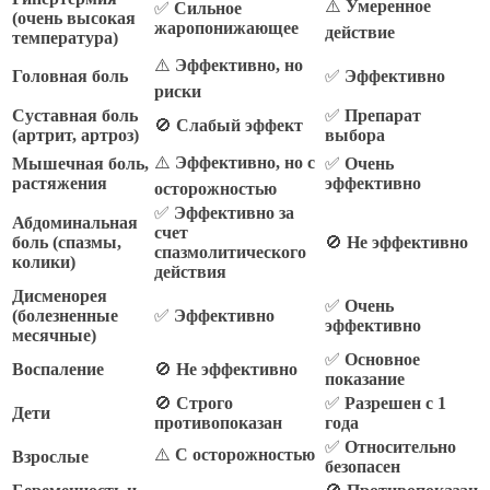
⚠️
Умеренное
✅
Сильное
(очень высокая
жаропонижающее
действие
температура)
⚠️
Эффективно, но
Головная боль
✅
Эффективно
риски
Суставная боль
✅
Препарат
🚫
Слабый эффект
(артрит, артроз)
выбора
⚠️
Эффективно, но с
Мышечная боль,
✅
Очень
растяжения
эффективно
осторожностью
✅
Эффективно за
Абдоминальная
счет
боль (спазмы,
🚫
Не эффективно
спазмолитического
колики)
действия
Дисменорея
✅
Очень
(болезненные
✅
Эффективно
эффективно
месячные)
✅
Основное
Воспаление
🚫
Не эффективно
показание
🚫
Строго
✅
Разрешен с 1
Дети
противопоказан
года
✅
Относительно
⚠️
С осторожностью
Взрослые
безопасен