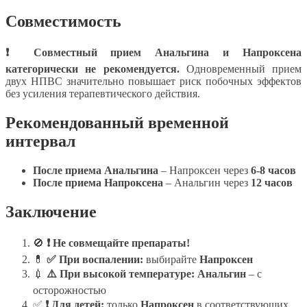
Совместимость
❗ Совместный прием Анальгина и Напроксена
категорически не рекомендуется.
Одновременный прием
двух НПВС значительно повышает риск побочных эффектов
без усиления терапевтического действия.
Рекомендованный временной
интервал
После приема Анальгина
– Напроксен через
6-8 часов
После приема Напроксена
– Анальгин через
12 часов
Заключение
🚫
❗ Не совмещайте препараты!
💊
✅ При воспалении:
выбирайте
Напроксен
💉
⚠️ При высокой температуре:
Анальгин
– с
осторожностью
✅
❗ Для детей:
только
Напроксен
в соответствующих