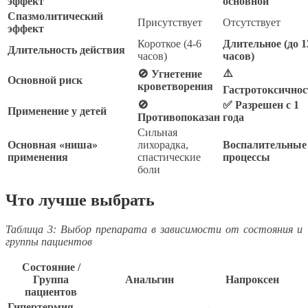
эффект
основной
Спазмолитический
Присутствует
Отсутствует
эффект
Короткое (4-6
Длительное (до 1
Длительность действия
часов)
часов)
⚠️
🚫 Угнетение
Основной риск
кроветворения
Гастротоксичнос
🚫
✅ Разрешен с 1
Применение у детей
Противопоказан
года
Сильная
Основная «ниша»
лихорадка,
Воспалительные
применения
спастические
процессы
боли
Что лучше выбрать
Таблица 3: Выбор препарата в зависимости от состояния и
группы пациентов
Состояние /
Группа
Анальгин
Напроксен
пациентов
Гипертермия