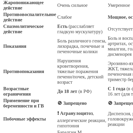
Жаропонижающее
Очень сильное
Умеренное
действие
Противовоспалительное
Слабое
Мощное, ос
действие
Спазмолитическое
Есть
(расслабляет
Отсутствует
действие
гладкую мускулатуру)
Боль и восп
Боль различного генеза,
артритах, ос
Показания
лихорадка, почечные и
миалгии, го
печеночные колики
дисменорея
Нарушения
Эрозивно-я
кроветворения,
ЖКТ, тяжела
Противопоказания
тяжелые поражения
печеночная 
печени/почек, детский
триместр б
возраст
Возрастные
С 1 года
(в 
До 18 лет
(в РФ)
ограничения
16 лет (для 
Применение при
🚫 Запрещено
🚫 Запрещен
беременности и ГВ
❗ Агранулоцитоз
,
Диспепсия, 
Побочные эффекты
головокруж
аллергические реакции,
реакции
гипотония
Баралгин М,