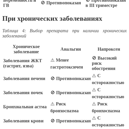
Беременность и
🚫
Противопоказан
🚫
Противопоказан
ГВ
в III триместре
При хронических заболеваниях
Таблица 4: Выбор препарата при наличии хронических
заболеваний
Хроническое
Анальгин
Напроксен
заболевание
🚫
Высокий
⚠️
Менее
Заболевания ЖКТ
риск
(гастрит, язва)
гастротоксичен
обострения
⚠️
С
Заболевания печени
🚫
Противопоказан
осторожностью
⚠️
С
Заболевания почек
🚫
Противопоказан
осторожностью
⚠️
Риск
⚠️
Риск
Бронхиальная астма
бронхоспазма
бронхоспазма
⚠️
С
Заболевания крови
🚫
Противопоказан
осторожностью