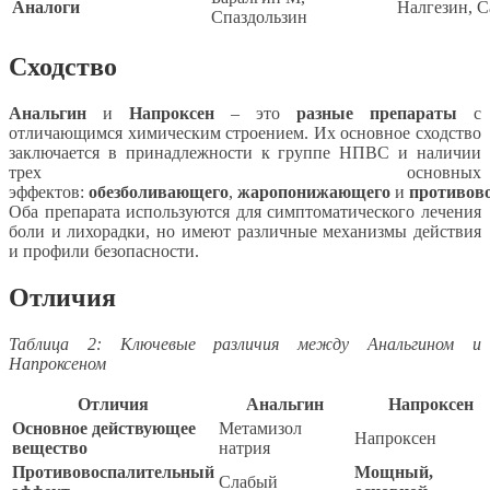
Аналоги
Налгезин, С
Спаздользин
Сходство
Анальгин
и
Напроксен
– это
разные препараты
с
отличающимся химическим строением. Их основное сходство
заключается в принадлежности к группе НПВС и наличии
трех основных
эффектов:
обезболивающего
,
жаропонижающего
и
противов
Оба препарата используются для симптоматического лечения
боли и лихорадки, но имеют различные механизмы действия
и профили безопасности.
Отличия
Таблица 2: Ключевые различия между Анальгином и
Напроксеном
Отличия
Анальгин
Напроксен
Основное действующее
Метамизол
Напроксен
вещество
натрия
Противовоспалительный
Мощный,
Слабый