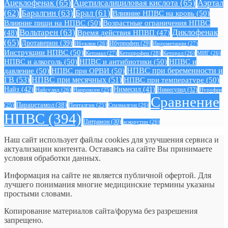
Ацеклофенак
(65)
Ацетилсалициловая кислота
(65)
Аэртал
(62)
Баралгин
(63)
Брал
(61)
Влияние НПВС на кровь
(50)
Влияние пищи на НПВС
(50)
Возрастные ограничения НПВС
Вольтарен
(63)
Диклофенак
(48)
Время действия НПВП
(47)
(65)
Дротаверин
(39)
Ибуклин
(26)
Ибупрофен
(29)
Индометацин
(27)
Инструкции НПВС
(50)
Кетонал
(27)
Кетопрофен
(28)
Кеторол
(26)
МИГ
(26)
НПВС и алкоголь
(50)
НПВС и антибиотики
(50)
НПВС и
давление
(50)
НПВС при ОРВИ
(50)
НПВС при беременности и
ГВ
(53)
НПВС при месячных
(51)
НПВС при температуре
(50)
Найз
(42)
Нимесил
(41)
Нимесулид
(32)
Найсулид
(26)
Напроксен
(25)
Нурофен
Сравнение
Парацетамол
(38)
Спазмалгон
(26)
(25)
Пенталгин
(25)
НПВС
(394)
Цитрамон
(30)
аскорутин
(26)
Наш сайт использует файлы cookies для улучшения сервиса и
актуализации контента. Оставаясь на сайте Вы принимаете
условия обработки данных.
Информация на сайте не является публичной офертой. Для
лучшего понимания многие медицинские термины указаны
простыми словами.
Копирование материалов сайта/форума без разрешения
запрещено.