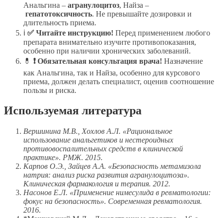
Анальгина –
агранулоцитоз
, Найза –
гепатотоксичность
. Не превышайте дозировки и
длительность приема.
ℹ️
✅ Читайте инструкцию!
Перед применением любого
препарата внимательно изучите противопоказания,
особенно при наличии хронических заболеваний.
💊
❗ Обязательная консультация врача!
Назначение
как Анальгина, так и Найза, особенно для курсового
приема, должен делать специалист, оценив соотношение
пользы и риска.
Используемая литература
Вершинина М.В., Хохлов А.Л. «Рациональное
использование анальгетиков и нестероидных
противовоспалительных средств в клинической
практике». РМЖ. 2015.
Карпов О.Э., Зайцев А.А. «Безопасность метамизола
натрия: анализ риска развития агранулоцитоза».
Клиническая фармакология и терапия. 2012.
Насонов Е.Л. «Применение нимесулида в ревматологии:
фокус на безопасность». Современная ревматология.
2016.