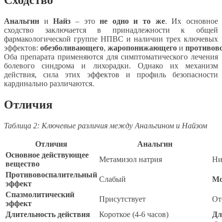
Анальгин
и
Найз
– это
не одно и то же
. Их основное
сходство заключается в принадлежности к общей
фармакологической группе НПВС и наличии трех ключевых
эффектов:
обезболивающего
,
жаропонижающего
и
противов
Оба препарата применяются для симптоматического лечения
болевого синдрома и лихорадки. Однако их механизм
действия, сила этих эффектов и профиль безопасности
кардинально различаются.
Отличия
Таблица 2: Ключевые различия между Анальгином и Найзом
Отличия
Анальгин
Основное действующее
Метамизол натрия
Ни
вещество
Противовоспалительный
Слабый
Мо
эффект
Спазмолитический
Присутствует
От
эффект
Длительность действия
Короткое (4-6 часов)
Дл