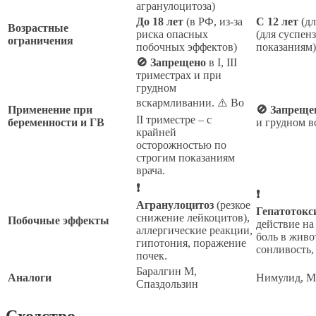
агранулоцитоза)
До 18 лет
(в РФ, из-за
С 12 лет
(дл
Возрастные
риска опасных
(для суспен
ограничения
побочных эффектов)
показаниям)
🚫 Запрещено
в I, III
триместрах и при
грудном
вскармливании. ⚠️ Во
Применение при
🚫 Запреще
II триместре – с
беременности и ГВ
и грудном в
крайней
осторожностью по
строгим показаниям
врача.
❗
❗
Агранулоцитоз
(резкое
Гепатотокс
снижение лейкоцитов),
Побочные эффекты
действие на
аллергические реакции,
боль в живо
гипотония, поражение
сонливость,
почек.
Баралгин М,
Аналоги
Нимулид, М
Спаздользин
Сходство