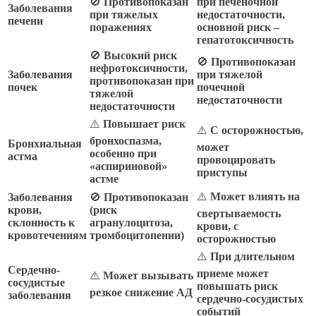
🚫
Противопоказан
при печеночной
Заболевания
при тяжелых
недостаточности,
печени
поражениях
основной риск –
гепатотоксичность
🚫
Высокий риск
🚫
Противопоказан
нефротоксичности,
Заболевания
при тяжелой
противопоказан при
почек
почечной
тяжелой
недостаточности
недостаточности
⚠️
Повышает риск
⚠️
С осторожностью,
бронхоспазма,
Бронхиальная
может
особенно при
астма
провоцировать
«аспириновой»
приступы
астме
⚠️
Может влиять на
Заболевания
🚫
Противопоказан
крови,
(риск
свертываемость
склонность к
агранулоцитоза,
крови, с
кровотечениям
тромбоцитопении)
осторожностью
⚠️
При длительном
Сердечно-
приеме может
⚠️
Может вызывать
сосудистые
повышать риск
резкое снижение АД
заболевания
сердечно-сосудистых
событий