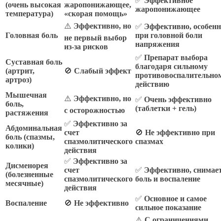
✅
Эффективное
(очень высокая
жаропонижающее,
жаропонижающее
температура)
«скорая помощь»
⚠️
Эффективно, но
✅
Эффективно, особенн
Головная боль
при головной боли
не первый выбор
напряжения
из-за рисков
✅
Препарат выбора
Суставная боль
благодаря сильному
(артрит,
🚫
Слабый эффект
противовоспалительно
артроз)
действию
Мышечная
⚠️
Эффективно, но
✅
Очень эффективно
боль,
(таблетки + гель)
с осторожностью
растяжения
✅
Эффективно за
Абдоминальная
счет
🚫
Не эффективно при
боль (спазмы,
спазмолитического
спазмах
колики)
действия
✅
Эффективно за
Дисменорея
счет
✅
Эффективно, снимае
(болезненные
спазмолитического
боль и воспаление
месячные)
действия
✅
Основное и самое
Воспаление
🚫
Не эффективно
сильное показание
⚠️
С ограничениями