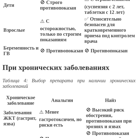
🚫
Строго
Дети
(суспензия с 2 лет,
противопоказан
таблетки с 12 лет)
✅
Относительно
⚠️
С
безопасен для
осторожностью,
Взрослые
кратковременного
только по строгим
приема под контролем
показаниям
врача
Беременность и
🚫
Противопоказан
🚫
Противопоказан
ГВ
При хронических заболеваниях
Таблица 4: Выбор препарата при наличии хронических
заболеваний
Хроническое
Анальгин
Найз
заболевание
🚫
Высокий риск
⚠️
Менее
Заболевания
обострения,
ЖКТ (гастрит,
гастротоксичен, но
противопоказан при
язва)
риски есть
эрозиях и язвах
🚫
Противопоказан