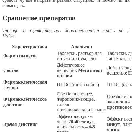
средств лучше выбрать в разных ситуациях, и можно ли их
совмещать.
Сравнение препаратов
Таблица 1: Сравнительная характеристика Анальгина и
Найза
Характеристика
Анальгин
Таблетки, раствор для
Таблетки, 
Форма выпуска
инъекций (в/м, в/в)
таблетки, ге
Действующее
Действующ
Состав
вещество:
Метамизол
вещество:
Н
натрия
Фармакологическая
НПВС (пиразолоны)
НПВС (суль
группа
Обезболивающее,
Обезболива
Фармакологическое
жаропонижающее,
жаропониж
действие
слабое
противовос
противовоспалительное
Эффект наступает
Эффект наст
через
20-40 минут
,
Время действия
минут
, дли
длительность –
4-6
часов