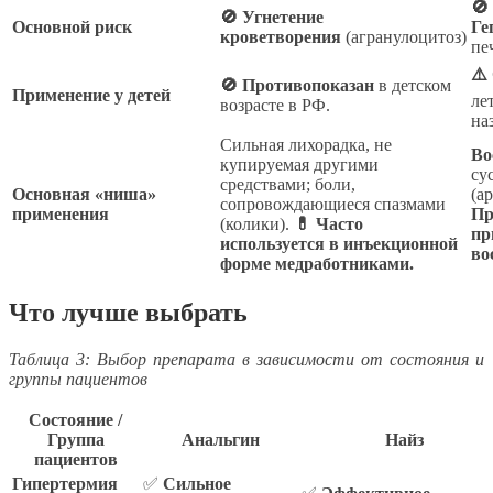
🚫
🚫 Угнетение
Основной риск
Ге
кроветворения
(агранулоцитоз)
пе
⚠️
🚫 Противопоказан
в детском
Применение у детей
лет
возрасте в РФ.
на
Сильная лихорадка, не
Во
купируемая другими
су
средствами; боли,
Основная «ниша»
(а
сопровождающиеся спазмами
применения
Пр
(колики).
💊 Часто
пр
используется в инъекционной
во
форме медработниками.
Что лучше выбрать
Таблица 3: Выбор препарата в зависимости от состояния и
группы пациентов
Состояние /
Группа
Анальгин
Найз
пациентов
Гипертермия
✅
Сильное