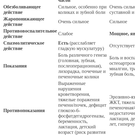
часов
Обезболивающее
Сильное, особенно при
Очень сильн
действие
коликах и зубной боли
суставной 
Жаропонижающее
Очень сильное
Сильное
действие
Противовоспалительное
Слабое
Мощное, я
действие
Спазмолитическое
Есть
(расслабляет
Отсутствует
действие
гладкую мускулатуру)
Боль различного генеза
Боль и восп
(головная, зубная,
остеоартроз
Показания
послеоперационная),
миалгии, тр
лихорадка, почечные и
зубная боль
печеночные колики
Выраженные
нарушения
кроветворения,
Эрозивно-я
тяжелые поражения
ЖКТ, тяжела
печени/почек, дефицит
печеночная/
Противопоказания
глюкозо-6-
недостаточн
фосфатдегидрогеназы,
лактация, д
беременность,
лет, гиперч
лактация, детский
возраст (риск развития