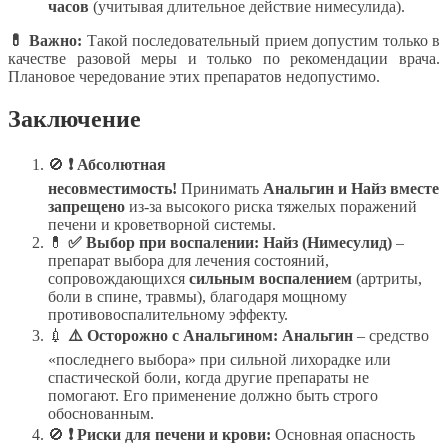
часов
(учитывая длительное действие нимесулида).
💊 Важно:
Такой последовательный прием допустим только в
качестве разовой меры и только по рекомендации врача.
Плановое чередование этих препаратов недопустимо.
Заключение
🚫
❗ Абсолютная
несовместимость!
Принимать
Анальгин и Найз вместе
запрещено
из-за высокого риска тяжелых поражений
печени и кроветворной системы.
💊
✅ Выбор при воспалении:
Найз (Нимесулид)
–
препарат выбора для лечения состояний,
сопровождающихся
сильным воспалением
(артриты,
боли в спине, травмы), благодаря мощному
противовоспалительному эффекту.
💉
⚠️ Осторожно с Анальгином:
Анальгин
– средство
«последнего выбора» при сильной лихорадке или
спастической боли, когда другие препараты не
помогают. Его применение должно быть строго
обоснованным.
🚫
❗ Риски для печени и крови:
Основная опасность