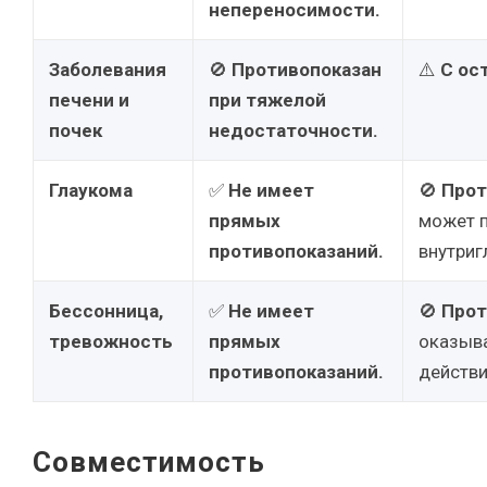
непереносимости.
Заболевания
🚫
Противопоказан
⚠️
С ос
печени и
при тяжелой
почек
недостаточности.
Глаукома
✅
Не имеет
🚫
Прот
прямых
может 
противопоказаний.
внутриг
Бессонница,
✅
Не имеет
🚫
Прот
тревожность
прямых
оказыв
противопоказаний.
действи
Совместимость