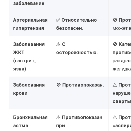
заболевание
Артериальная
✅
Относительно
🚫
Прот
гипертензия
безопасен.
может 
Заболевания
⚠️
С
🚫
Кате
ЖКТ
осторожностью.
против
(гастрит,
раздра
язва)
желудка
Заболевания
🚫
Противопоказан.
⚠️
Прот
крови
наруше
сверты
Бронхиальная
⚠️
Противопоказан
⚠️
Прот
астма
при
«аспир