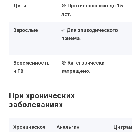
Дети
🚫
Противопоказан до 15
лет.
Взрослые
✅
Для эпизодического
приема.
Беременность
🚫
Категорически
и ГВ
запрещено.
При хронических
заболеваниях
Хроническое
Анальгин
Цитра