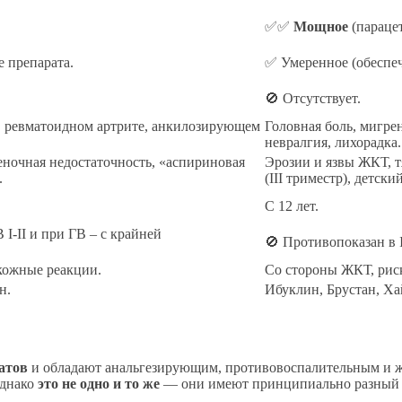
✅✅
Мощное
(параце
е препарата.
✅ Умеренное (обеспе
🚫 Отсутствует.
е, ревматоидном артрите, анкилозирующем
Головная боль, мигрен
невралгия, лихорадка.
еночная недостаточность, «аспириновая
Эрозии и язвы ЖКТ, т
.
(III триместр), детский
С 12 лет.
 I-II и при ГВ – с крайней
🚫 Противопоказан в I
кожные реакции.
Со стороны ЖКТ, риск
н.
Ибуклин, Брустан, Ха
атов
и обладают анальгезирующим, противовоспалительным и 
Однако
это не одно и то же
— они имеют принципиально разный с