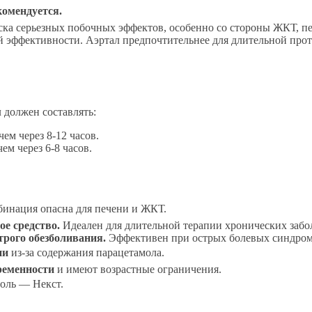
комендуется.
ска серьезных побочных эффектов, особенно со стороны ЖКТ, пе
 эффективности. Аэртал предпочтительнее для длительной про
должен составлять:
чем через 8-12 часов.
ем через 6-8 часов.
инация опасна для печени и ЖКТ.
е средство.
Идеален для длительной терапии хронических забо
трого обезболивания.
Эффективен при острых болевых синдрома
ни
из-за содержания парацетамола.
ременности
и имеют возрастные ограничения.
оль — Некст.