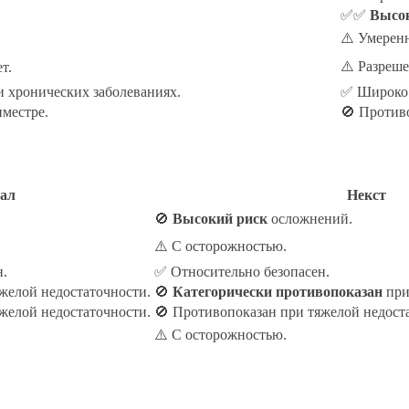
✅✅
Высо
⚠️ Умерен
⚠️ Разреше
т.
 хронических заболеваниях.
✅ Широко 
иместре.
🚫 Противо
ал
Некст
🚫
Высокий риск
осложнений.
⚠️ С осторожностью.
н.
✅ Относительно безопасен.
желой недостаточности.
🚫
Категорически противопоказан
при
желой недостаточности.
🚫 Противопоказан при тяжелой недост
⚠️ С осторожностью.