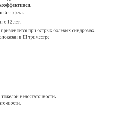
коэффективен
.
ный эффект.
н с 12 лет.
применяется при острых болевых синдромах.
показан в III триместре.
 тяжелой недостаточности.
аточности.