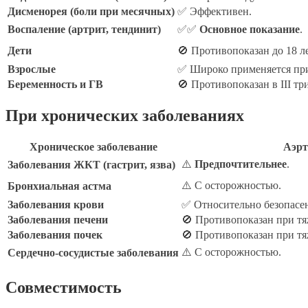
Дисменорея (боли при месячных)
✅ Эффективен.
Воспаление (артрит, тендинит)
✅✅
Основное показание
.
Дети
🚫 Противопоказан до 18 ле
Взрослые
✅ Широко применяется при
Беременность и ГВ
🚫 Противопоказан в III тр
При хронических заболеваниях
Хроническое заболевание
Аэрт
⚠️
Предпочтительнее
.
Заболевания ЖКТ (гастрит, язва)
⚠️ С осторожностью.
Бронхиальная астма
Заболевания крови
✅ Относительно безопасе
Заболевания печени
🚫 Противопоказан при тя
Заболевания почек
🚫 Противопоказан при тя
⚠️ С осторожностью.
Сердечно-сосудистые заболевания
Совместимость