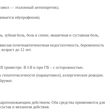
тамол — эталонный антипиретик).
чивается ибупрофеном).
ь, зубная боль, боль в спине, мышечная и суставная боль,
яжелая почечная/печеночная недостаточность, беременность
 возраст до 12 лет.
II триместре. В I-II и при ГВ – с осторожностью.
 гепатотоксичности (парацетамол), аллергические реакции.
йрумат.
жаропонижающим действием. Оба средства применяются для
остав и механизм действия.