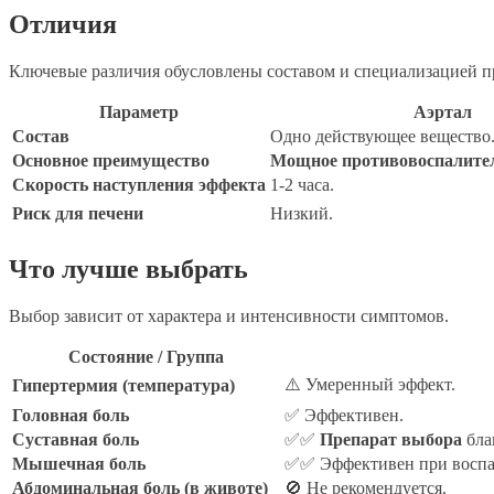
Отличия
Ключевые различия обусловлены составом и специализацией п
Параметр
Аэртал
Состав
Одно действующее вещество
Основное преимущество
Мощное противовоспалител
Скорость наступления эффекта
1-2 часа.
Риск для печени
Низкий.
Что лучше выбрать
Выбор зависит от характера и интенсивности симптомов.
Состояние / Группа
⚠️ Умеренный эффект.
Гипертермия (температура)
Головная боль
✅ Эффективен.
Суставная боль
✅✅
Препарат выбора
бла
Мышечная боль
✅✅ Эффективен при воспа
Абдоминальная боль (в животе)
🚫 Не рекомендуется.