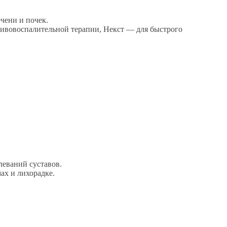
чени и почек.
тивовоспалительной терапии, Некст — для быстрого
леваний суставов.
х и лихорадке.