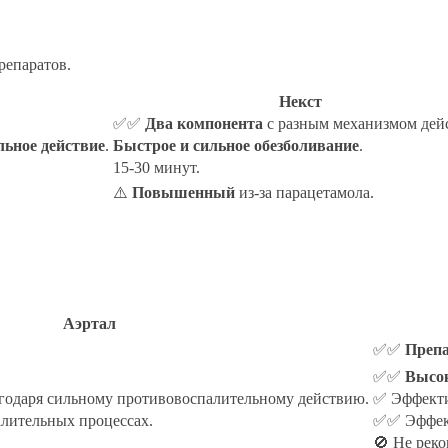
репаратов.
Некст
.
✅✅
Два компонента
с разным механизмом дей
ьное действие
.
Быстрое и сильное обезболивание
.
15-30 минут.
⚠️
Повышенный
из-за парацетамола.
Аэртал
✅✅
Препа
✅✅
Высо
годаря сильному противовоспалительному действию.
✅ Эффекти
лительных процессах.
✅✅ Эффект
🚫 Не реко