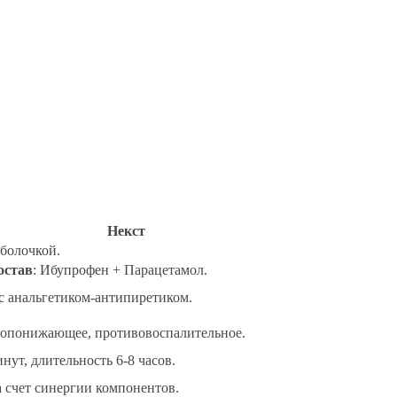
Некст
болочкой.
остав
: Ибупрофен + Парацетамол.
 анальгетиком-антипиретиком.
опонижающее, противовоспалительное.
нут, длительность 6-8 часов.
 счет синергии компонентов.