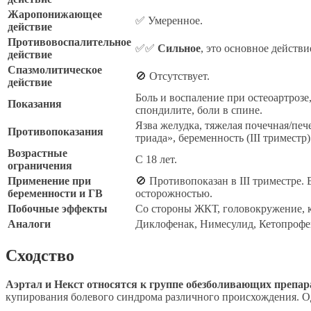
Жаропонижающее
✅ Умеренное.
действие
Противовоспалительное
✅✅
Сильное
, это основное действи
действие
Спазмолитическое
🚫 Отсутствует.
действие
Боль и воспаление при остеоартроз
Показания
спондилите, боли в спине.
Язва желудка, тяжелая почечная/печ
Противопоказания
триада», беременность (III триместр)
Возрастные
С 18 лет.
ограничения
Применение при
🚫 Противопоказан в III триместре. В
беременности и ГВ
осторожностью.
Побочные эффекты
Со стороны ЖКТ, головокружение, 
Аналоги
Диклофенак, Нимесулид, Кетопрофе
Сходство
Аэртал и Некст относятся к группе обезболивающих препар
купирования болевого синдрома различного происхождения. 