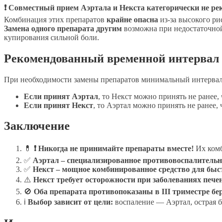
❗ Совместный прием Аэртала и Некста категорически не ре
Комбинация этих препаратов
крайне опасна
из-за высокого ри
Замена одного препарата другим
возможна при недостаточной
купирования сильной боли.
Рекомендованный временной интервал
При необходимости замены препаратов минимальный интервал 
Если принят Аэртал
, то Некст можно принять не ранее, 
Если принят Некст
, то Аэртал можно принять не ранее, ч
Заключение
💊
❗ Никогда не принимайте препараты вместе!
Их комб
✅
Аэртал – специализированное противовоспалительно
✅
Некст – мощное комбинированное средство для быс
⚠️
Некст требует осторожности при заболеваниях пече
🚫
Оба препарата противопоказаны в III триместре бе
ℹ
Выбор зависит от цели:
воспаление — Аэртал, острая б