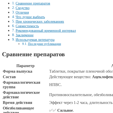
Сравнение препаратов
Сходство
Отличия
Что лучше выбрать
При хронических заболеваниях
Совместимость
Рекомендованный временной интервал
Заключение
Используемая литература
Последние публикации
Сравнение препаратов
Параметр
Форма выпуска
Таблетки, покрытые пленочной обол
Состав
Действующее вещество:
Ацеклофен
Фармакологическая
НПВС.
группа
Фармакологическое
Противовоспалительное, обезболи
действие
Время действия
Эффект через 1-2 часа, длительность 
Обезболивающее
✅✅
Сильное
.
действие