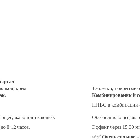
Аэртал
очкой; крем.
Таблетки, покрытые о
ак
.
Комбинированный с
НПВС в комбинации с
вающее, жаропонижающее.
Обезболивающее, жар
до 8-12 часов.
Эффект через 15-30 ми
✅✅
Очень сильное
за