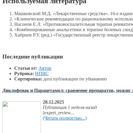
Используемая литература
Машковский М.Д. «Лекарственные средства». 16-е издани
«Клинические рекомендации по рациональному использов
Насонов Е.Л. «Противовоспалительная терапия ревматич
«Комбинированные анальгетики в терапии болевых синд
Хабриев Р.У. (ред.) «Государственный реестр лекарственн
Последние публикации
Статьи от:
Автор
Рубрика:
НПВС
Сортировка:
дата публикации по убыванию
Диклофенак и Парацетамол: сравнение препаратов, можно 
28.12.2025
Публикация 1 неделя назад
[expert_review...
(Читать полностью...)