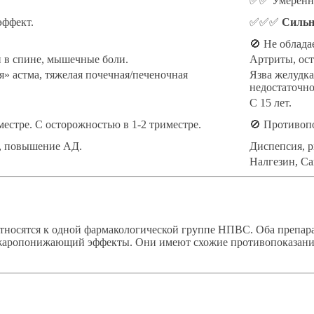
✅✅ Умеренн
эффект.
✅✅✅
Сильн
🚫 Не обладае
и в спине, мышечные боли.
Артриты, ост
я» астма, тяжелая почечная/печеночная
Язва желудка
недостаточно
С 15 лет.
местре. С осторожностью в 1-2 триместре.
🚫 Противопо
, повышение АД.
Диспепсия, р
Налгезин, Са
 относятся к одной фармакологической группе НПВС. Оба препа
жаропонижающий эффекты. Они имеют схожие противопоказания