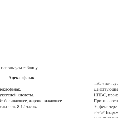
 используем таблицу.
Ацеклофенак
Таблетки, су
цеклофенак.
Действующее
уксусной кислоты.
НПВС, произ
обезболивающее, жаропонижающее.
Противовосп
ельность 8-12 часов.
Эффект через
✅✅✅ Выраже