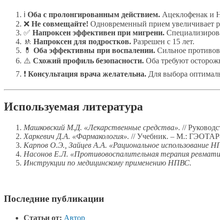
ℹ️
Оба с пролонгированным действием.
Ацеклофенак и Н
❌
Не совмещайте!
Одновременный прием увеличивает р
✅
Напроксен эффективен при мигрени.
Специализирова
🚸
Напроксен для подростков.
Разрешен с 15 лет.
💊
Оба эффективны при воспалении.
Сильное противово
⚠️
Схожий профиль безопасности.
Оба требуют осторожн
❗
Консультация врача желательна.
Для выбора оптималь
Используемая литература
Машковский М.Д. «Лекарственные средства».
// Руководст
Харкевич Д.А. «Фармакология».
// Учебник. – М.: ГЭОТАР
Карпов О.Э., Зайцев А.А. «Рациональное использование Н
Насонов Е.Л. «Противовоспалительная терапия ревматич
Инструкции по медицинскому применению НПВС.
Последние публикации
Статьи от:
Автор