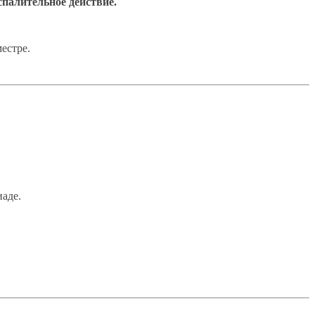
палительное действие.
естре.
аде.