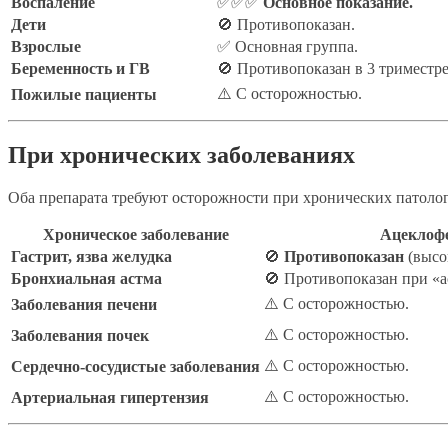
Воспаление
✅✅✅
Основное показание.
Дети
🚫 Противопоказан.
Взрослые
✅ Основная группа.
Беременность и ГВ
🚫 Противопоказан в 3 триместре
⚠️ С осторожностью.
Пожилые пациенты
При хронических заболеваниях
Оба препарата требуют осторожности при хронических патолог
Хроническое заболевание
Ацеклоф
Гастрит, язва желудка
🚫
Противопоказан
(высо
Бронхиальная астма
🚫 Противопоказан при «а
⚠️ С осторожностью.
Заболевания печени
⚠️ С осторожностью.
Заболевания почек
⚠️ С осторожностью.
Сердечно-сосудистые заболевания
⚠️ С осторожностью.
Артериальная гипертензия