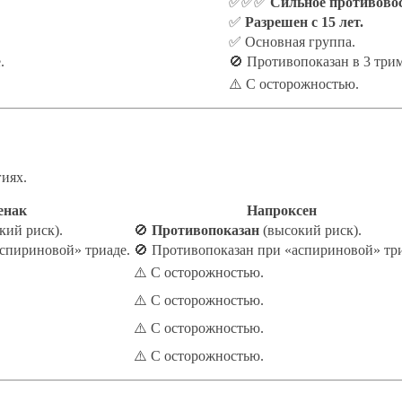
✅✅✅
Сильное противовос
✅
Разрешен с 15 лет.
✅ Основная группа.
.
🚫 Противопоказан в 3 трим
⚠️ С осторожностью.
иях.
енак
Напроксен
кий риск).
🚫
Противопоказан
(высокий риск).
спириновой» триаде.
🚫 Противопоказан при «аспириновой» три
⚠️ С осторожностью.
⚠️ С осторожностью.
⚠️ С осторожностью.
⚠️ С осторожностью.