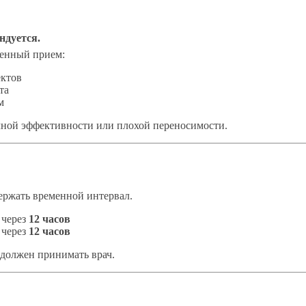
ндуется.
менный прием:
ектов
та
м
ной эффективности или плохой переносимости.
держать временной интервал.
 через
12 часов
 через
12 часов
должен принимать врач.