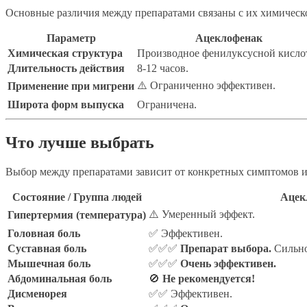
Основные различия между препаратами связаны с их химическ
Параметр
Ацеклофенак
Химическая структура
Производное фенилуксусной кисло
Длительность действия
8-12 часов.
⚠️ Ограниченно эффективен.
Применение при мигрени
Широта форм выпуска
Ограничена.
Что лучше выбрать
Выбор между препаратами зависит от конкретных симптомов и
Состояние / Группа людей
Ацек
⚠️ Умеренный эффект.
Гипертермия (температура)
Головная боль
✅ Эффективен.
Суставная боль
✅✅✅
Препарат выбора.
Сильно
Мышечная боль
✅✅✅
Очень эффективен.
Абдоминальная боль
🚫
Не рекомендуется!
Дисменорея
✅✅ Эффективен.