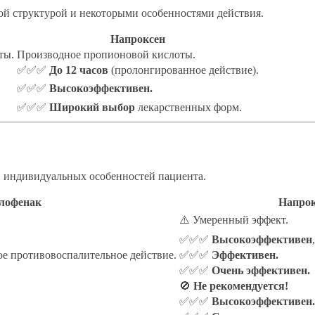
ой структурой и некоторыми особенностями действия.
Напроксен
ты.
Производное пропионовой кислоты.
✅✅✅
До 12 часов
(пролонгированное действие).
✅✅✅
Высокоэффективен.
✅✅✅
Широкий выбор
лекарственных форм.
 индивидуальных особенностей пациента.
лофенак
Напрок
⚠️ Умеренный эффект.
✅✅✅
Высокоэффективен
е противовоспалительное действие.
✅✅✅
Эффективен.
✅✅✅
Очень эффективен.
🚫
Не рекомендуется!
✅✅✅
Высокоэффективен.