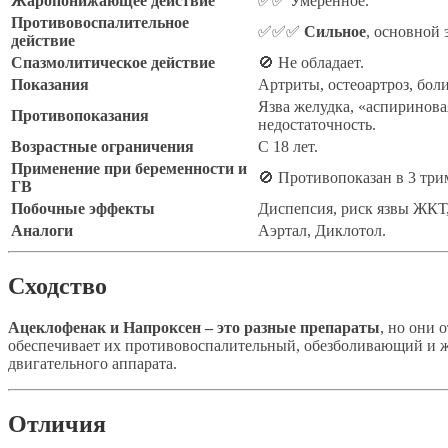
Жаропонижающее действие
✅✅ Умеренное.
Противовоспалительное
✅✅✅
Сильное
, основной 
действие
Спазмолитическое действие
🚫 Не обладает.
Показания
Артриты, остеоартроз, бол
Язва желудка, «аспиринова
Противопоказания
недостаточность.
Возрастные ограничения
С 18 лет.
Применение при беременности и
🚫 Противопоказан в 3 три
ГВ
Побочные эффекты
Диспепсия, риск язвы ЖКТ
Аналоги
Аэртал, Диклотол.
Сходство
Ацеклофенак и Напроксен – это разные препараты
, но они
обеспечивает их противовоспалительный, обезболивающий и 
двигательного аппарата.
Отличия