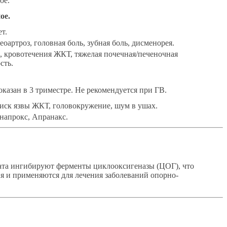
ое.
ое.
т.
еоартроз, головная боль, зубная боль, дисменорея.
, кровотечения ЖКТ, тяжелая почечная/печеночная
сть.
казан в 3 триместре. Не рекомендуется при ГВ.
иск язвы ЖКТ, головокружение, шум в ушах.
напрокс, Апранакс.
рата ингибируют ферменты циклооксигеназы (ЦОГ), что
 и применяются для лечения заболеваний опорно-