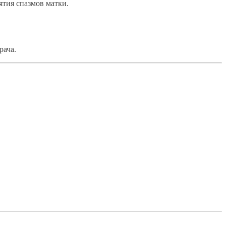
ятия спазмов матки.
рача.