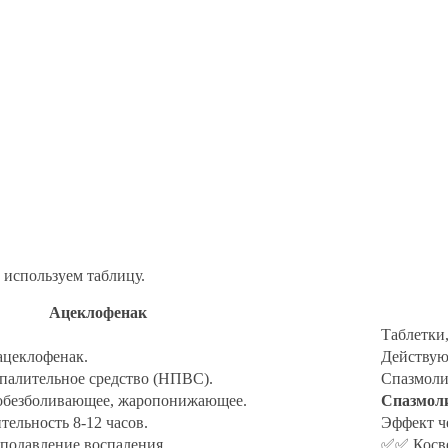
 используем таблицу.
Ацеклофенак
Таблетки,
ацеклофенак.
Действую
палительное средство (НПВС).
Спазмоли
 обезболивающее, жаропонижающее.
Спазмол
ительность 8-12 часов.
Эффект че
подавление воспаления.
✅✅ Косвен