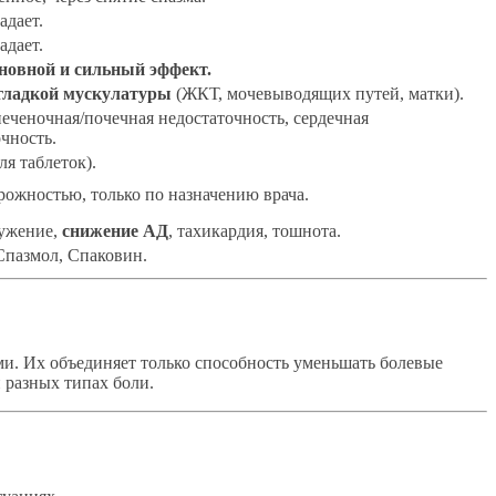
адает.
адает.
новной и сильный эффект.
гладкой мускулатуры
(ЖКТ, мочевыводящих путей, матки).
еченочная/почечная недостаточность, сердечная
чность.
ля таблеток).
рожностью, только по назначению врача.
ужение,
снижение АД
, тахикардия, тошнота.
Спазмол, Спаковин.
и. Их объединяет только способность уменьшать болевые
 разных типах боли.