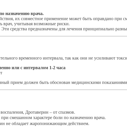
по назначению врача.
ствия, их совместное применение может быть оправдано при см
ь врач, учитывая возможные риски.
.
Эти средства предназначены для лечения принципиально разны
ельного временного интервала, так как они не усиливают токси
енно или с интервалом 1-2 часа
ет
нный прием должен быть обоснован медицинскими показаниями
воспаления, Дротаверин – от спазмов.
при смешанном характере боли по назначению врача.
ин не обладает жаропонижающим действием.