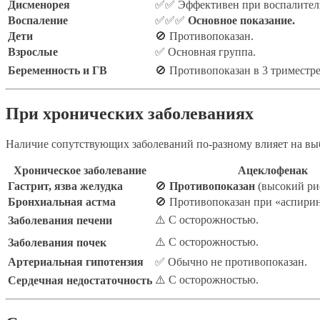
Дисменорея
✅✅ Эффективен при воспалител
Воспаление
✅✅✅
Основное показание.
Дети
🚫 Противопоказан.
Взрослые
✅ Основная группа.
Беременность и ГВ
🚫 Противопоказан в 3 триместре
При хронических заболеваниях
Наличие сопутствующих заболеваний по-разному влияет на вы
Хроническое заболевание
Ацеклофенак
Гастрит, язва желудка
🚫
Противопоказан
(высокий ри
Бронхиальная астма
🚫 Противопоказан при «аспирин
⚠️ С осторожностью.
Заболевания печени
⚠️ С осторожностью.
Заболевания почек
Артериальная гипотензия
✅ Обычно не противопоказан.
⚠️ С осторожностью.
Сердечная недостаточность