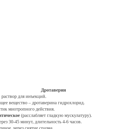
Дротаверин
 раствор для инъекций.
щее вещество – дротаверина гидрохлорид.
тик миотропного действия.
итическое
(расслабляет гладкую мускулатуру).
рез 30-45 минут, длительность 4-6 часов.
ное, через снятие спазма.