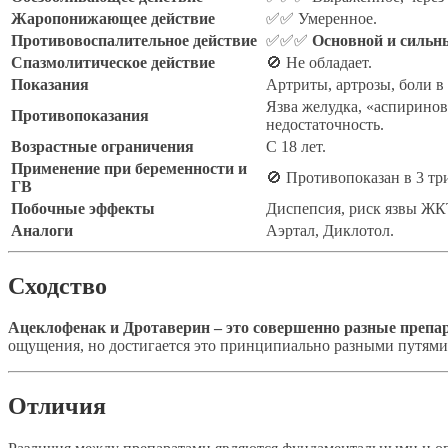
Жаропонижающее действие
✅✅ Умеренное.
Противовоспалительное действие
✅✅✅
Основной и сильн
Спазмолитическое действие
🚫 Не обладает.
Показания
Артриты, артрозы, боли в
Язва желудка, «аспиринов
Противопоказания
недостаточность.
Возрастные ограничения
С 18 лет.
Применение при беременности и
🚫 Противопоказан в 3 тр
ГВ
Побочные эффекты
Диспепсия, риск язвы ЖК
Аналоги
Аэртал, Диклотол.
Сходство
Ацеклофенак и Дротаверин – это совершенно разные препа
ощущения, но достигается это принципиально разными путями. 
Отличия