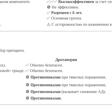
ьном компоненте.
✅✅✅
Высокоэффективен
за счет сн
🚫 Не эффективен.
✅
Разрешен с 6 лет.
✅ Основная группа.
⚠️ С осторожностью по назначению в
.
бор препарата.
Дротаверин
ск).
✅ Обычно безопасен.
овой» триаде.
✅ Обычно безопасен.
🚫
Противопоказан
при тяжелых поражениях.
🚫
Противопоказан
при тяжелых поражениях.
🚫
Противопоказан
(вызывает снижение АД).
🚫
Противопоказан.