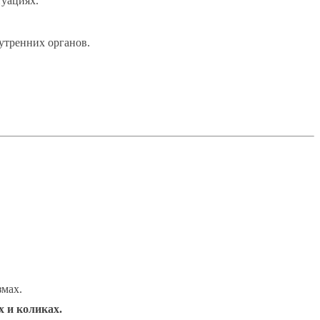
уациях.
утренних органов.
мах.
 и коликах.