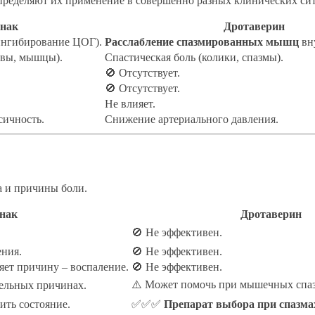
пределяют их применение в совершенно разных клинических сит
нак
Дротаверин
нгибирование ЦОГ).
Расслабление спазмированных мышц
вн
авы, мышцы).
Спастическая боль (колики, спазмы).
🚫 Отсутствует.
🚫 Отсутствует.
Не влияет.
ичность.
Снижение артериального давления.
а и причины боли.
нак
Дротаверин
🚫 Не эффективен.
ния.
🚫 Не эффективен.
яет причину – воспаление.
🚫 Не эффективен.
⚠️ Может помочь при мышечных спаз
льных причинах.
ть состояние.
✅✅✅
Препарат выбора при спазмах