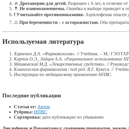
🚸
Дротаверин для детей.
Разрешен с 6 лет, в отличие о
💊
Не взаимозаменяемы.
Ошибка в выборе приведет к о
❗
Учитывайте противопоказания.
Ацеклофенак опасен д
⚠️
При беременности – с осторожностью.
Оба препарата 
Используемая литература
Харкевич Д.А. «Фармакология».
// Учебник. – М.: ГЭОТАР
Карпов О.Э., Зайцев А.А. «Рациональное использование Н
Машковский М.Д. «Лекарственные средства».
// Руководст
Клиническая фармакология / под ред. В.Г. Кукеса.
// Учебн
Инструкции по медицинскому применению НПВС.
Последние публикации
Статьи от:
Автор
Рубрика:
НПВС
Сортировка:
дата публикации по убыванию
Диклофенак и Парацетамол: сравнение препаратов, можно 