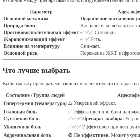
Различия между препаратами являются фундаментальными и о
Параметр
Ацеклофе
Основной механизм
Подавление воспаления
(и
Природа боли
Воспалительная боль (суст
Противовоспалительный эффект
✅✅✅ Сильный.
Жаропонижающий эффект
✅✅ Есть.
Влияние на температуру
Снижает.
Основной риск
Поражение ЖКТ, нефротокс
Что лучше выбрать
Выбор между препаратами зависит исключительно от характер
Состояние / Группа людей
Ацеклофе
⚠️ Умеренный эффект.
Гипертермия (температура)
Головная боль
✅ Эффективен при боли напряже
Суставная боль
✅✅✅
Препарат выбора.
Устран
Мышечная боль
✅✅✅ Эффективен при воспалите
Абдоминальная боль
🚫
Не эффективен.
Может ухудши