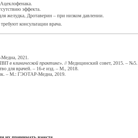
т Ацеклофенака.
тсутствию эффекта.
ля желудка, Дротаверин – при низком давлении.
требуют консультации врача.
-Медиа, 2021.
ПВП в клинической практике».
// Медицинский совет, 2015. – №5.
во для врачей. – 16-е изд. – М., 2018.
ик. – М.: ГЭОТАР-Медиа, 2019.
ли их принимать вместе