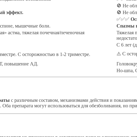
🚫 Не обл
ый эффект.
🚫 Не обл
✅✅✅
Ос
 спине, мышечные боли.
Спазмы 
ая» астма, тяжелая почечная/печеночная
Тяжелая п
недостато
С 6 лет (д
⚠️ С осто
иместре. С осторожностью в 1-2 триместре.
Т, повышение АД.
Головокр
Но-шпа, 
раты
с различным составом, механизмами действия и показаниям
Оба препарата могут использоваться для обезболивания, но при