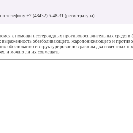
о телефону +7 (48432) 5-48-31 (регистратура)
ащаемся к помощи нестероидных противовоспалительных средств 
: выраженность обезболивающего, жаропонижающего и противово
учно обоснованно и структурированно сравним два известных п
ях, и можно ли их совмещать.