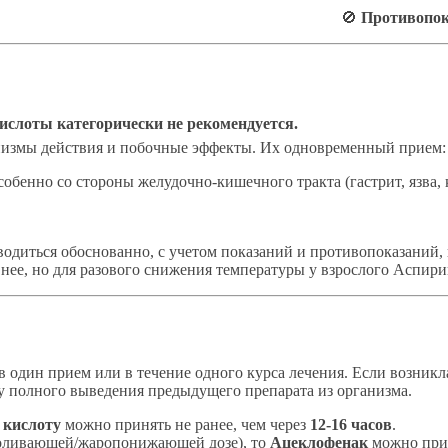
🚫
Противопок
слоты категорически не рекомендуется.
анизмы действия и побочные эффекты. Их одновременный прием:
обенно со стороны желудочно-кишечного тракта (гастрит, язва, 
одиться обоснованно, с учетом показаний и противопоказаний, 
нее, но для разового снижения температуры у взрослого Аспири
 один прием или в течение одного курса лечения. Если возникла
у полного выведения предыдущего препарата из организма.
 кислоту
можно принять не ранее, чем через
12-16 часов
.
оливающей/жаропонижающей дозе), то
Ацеклофенак
можно при