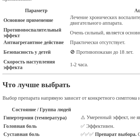
Параметр
Ац
Лечение хронических воспалите
Основное применение
двигательного аппарата.
Противовоспалительный
Очень сильный, является основ
эффект
Антиагрегантное действие
Практически отсутствует.
Безопасность у детей
🚫 Противопоказан до 18 лет.
Скорость наступления
1-2 часа.
эффекта
Что лучше выбрать
Выбор препарата напрямую зависит от конкретного симптома 
Состояние / Группа людей
⚠️ Умеренный эффект, не я
Гипертермия (температура)
Головная боль
✅ Эффективен.
Суставная боль
✅✅✅
Препарат выбора.
С