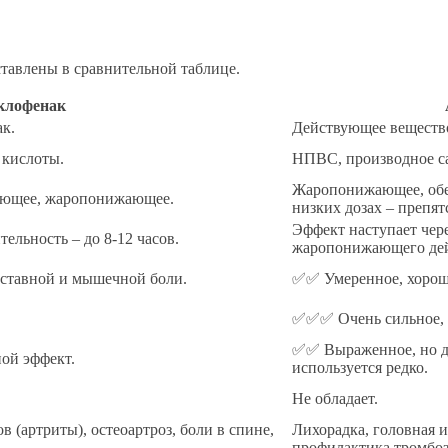
ставлены в сравнительной таблице.
клофенак
к.
Действующее вещество
 кислоты.
НПВС, производное с
Жаропонижающее, обез
ающее, жаропонижающее.
низких дозах – препят
Эффект наступает чере
тельность – до 8-12 часов.
жаропонижающего дей
ставной и мышечной боли.
✅✅ Умеренное, хорошо
✅✅✅ Очень сильное, к
✅✅ Выраженное, но дл
ой эффект.
используется редко.
Не обладает.
 (артриты), остеоартроз, боли в спине,
Лихорадка, головная и
профилактика тромбозо