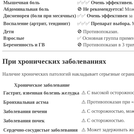
Мышечная боль
✅✅✅
Очень эффективен.
Абдоминальная боль
🚫
Не рекомендуется!
Може
Дисменорея (боли при месячных)
✅✅
Очень эффективен
за
Воспаление (артрит, тендинит)
✅✅✅
Препарат выбора.
М
Дети
🚫 Противопоказан.
Взрослые
✅ Основная группа примен
Беременность и ГВ
🚫 Противопоказан в 3 три
При хронических заболеваниях
Наличие хронических патологий накладывает серьезные огра
Хроническое заболевание
⚠️ С высокой осторожнос
Гастрит, язвенная болезнь желудка
⚠️ Противопоказан при «
Бронхиальная астма
⚠️ С осторожностью, мо
Заболевания печени
⚠️ С осторожностью.
Заболевания почек
⚠️ Может задерживать ж
Сердечно-сосудистые заболевания