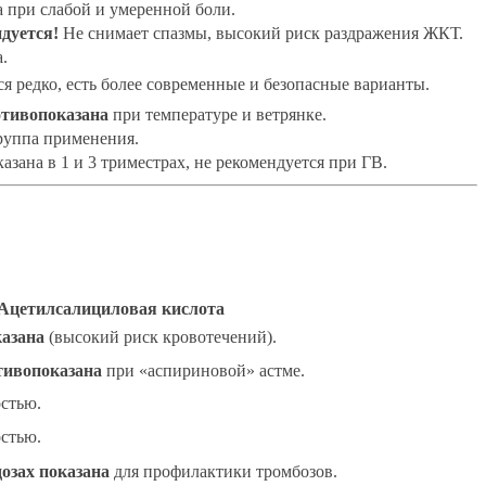
при слабой и умеренной боли.
дуется!
Не снимает спазмы, высокий риск раздражения ЖКТ.
.
ся редко, есть более современные и безопасные варианты.
отивопоказана
при температуре и ветрянке.
руппа применения.
азана в 1 и 3 триместрах, не рекомендуется при ГВ.
Ацетилсалициловая кислота
азана
(высокий риск кровотечений).
тивопоказана
при «аспириновой» астме.
стью.
стью.
дозах показана
для профилактики тромбозов.