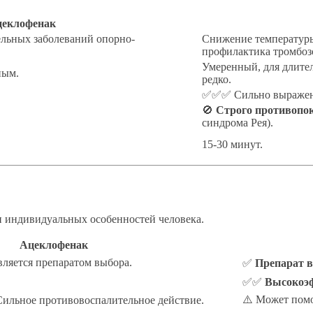
еклофенак
льных заболеваний опорно-
Снижение температуры
профилактика тромбоз
Умеренный, для длите
ным.
редко.
✅✅✅ Сильно выражено 
🚫
Строго противопо
синдрома Рея).
15-30 минут.
и индивидуальных особенностей человека.
Ацеклофенак
вляется препаратом выбора.
✅
Препарат в
✅✅
Высокоэ
⚠️ Может помо
ильное противовоспалительное действие.