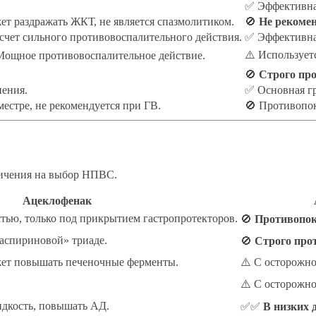
✅ Эффективна 
т раздражать ЖКТ, не является спазмолитиком.
🚫
Не рекомен
 счет сильного противовоспалительного действия.
✅ Эффективна
⚠️ Использует
ощное противовоспалительное действие.
🚫
Строго пр
ения.
✅ Основная г
местре, не рекомендуется при ГВ.
🚫 Противопок
ничения на выбор НПВС.
Ацеклофенак
тью, только под прикрытием гастропротекторов.
🚫
Противопок
аспириновой» триаде.
🚫
Строго про
жет повышать печеночные ферменты.
⚠️ С осторожно
⚠️ С осторожно
идкость, повышать АД.
✅✅
В низких 