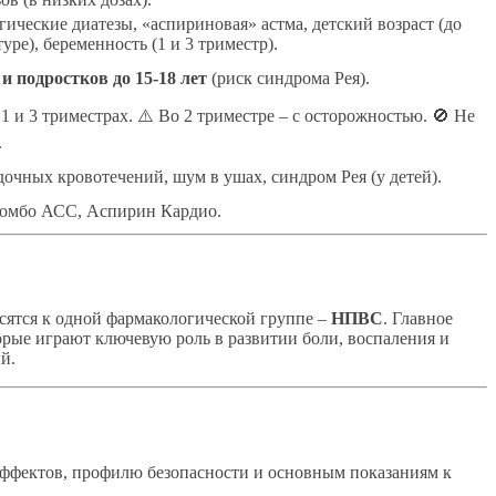
гические диатезы, «аспириновая» астма, детский возраст (до
уре), беременность (1 и 3 триместр).
 и подростков до 15-18 лет
(риск синдрома Рея).
1 и 3 триместрах. ⚠️ Во 2 триместре – с осторожностью. 🚫 Не
.
очных кровотечений, шум в ушах, синдром Рея (у детей).
ромбо АСС, Аспирин Кардио.
сятся к одной фармакологической группе –
НПВС
. Главное
орые играют ключевую роль в развитии боли, воспаления и
й.
эффектов, профилю безопасности и основным показаниям к