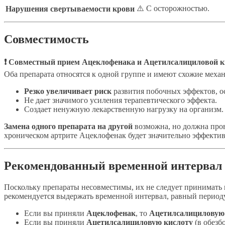
⚠️ С осторожностью.
Нарушения свертываемости крови
Совместимость
❗ Совместный прием Ацеклофенака и Ацетилсалициловой ки
Оба препарата относятся к одной группе и имеют схожие мех
Резко увеличивает риск
развития побочных эффектов, ос
Не дает значимого усиления терапевтического эффекта.
Создает ненужную лекарственную нагрузку на организм.
Замена одного препарата на другой
возможна, но должна пров
хроническом артрите Ацеклофенак будет значительно эффектив
Рекомендованный временной интервал
Поскольку препараты несовместимы, их не следует принимать в
рекомендуется выдержать временной интервал, равный период
Если вы приняли
Ацеклофенак
, то
Ацетилсалициловую
Если вы приняли
Ацетилсалициловую кислоту
(в обезб