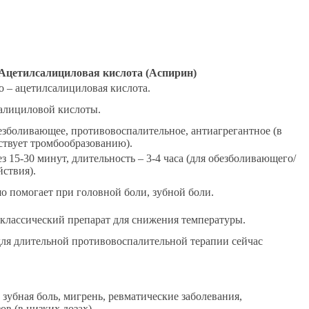
Ацетилсалициловая кислота (Аспирин)
 – ацетилсалициловая кислота.
алициловой кислоты.
боливающее, противовоспалительное, антиагрегантное (в
ствует тромбообразованию).
з 15-30 минут, длительность – 3-4 часа (для обезболивающего/
ствия).
 помогает при головной боли, зубной боли.
лассический препарат для снижения температуры.
я длительной противовоспалительной терапии сейчас
 зубная боль, мигрень, ревматические заболевания,
в (в низких дозах).