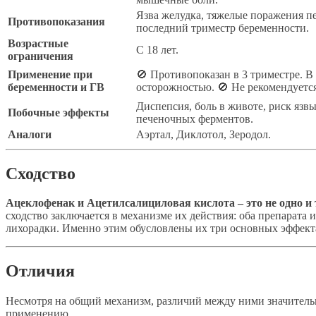
Язва желудка, тяжелые поражения пе
Противопоказания
последний триместр беременности.
Возрастные
С 18 лет.
ограничения
Применение при
🚫 Противопоказан в 3 триместре. В 
беременности и ГВ
осторожностью. 🚫 Не рекомендуетс
Диспепсия, боль в животе, риск язв
Побочные эффекты
печеночных ферментов.
Аналоги
Аэртал, Диклотол, Зеродол.
Сходство
Ацеклофенак и Ацетилсалициловая кислота – это не одно и 
сходство заключается в механизме их действия: оба препарат
лихорадки. Именно этим обусловлены их три основных эффек
Отличия
Несмотря на общий механизм, различий между ними значитель
применению.