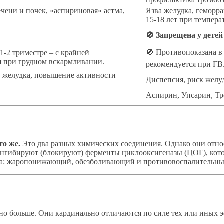
чени и почек, «аспириновая» астма,
Язва желудка, геморра
15-18 лет при температ
🚫 Запрещена у детей
🚫 Противопоказана в 
1-2 триместре – с крайней
я при грудном вскармливании.
рекомендуется при ГВ
ы желудка, повышение активности
Диспепсия, риск желуд
Аспирин, Упсарин, Т
то же.
Это два разных химических соединения. Однако они отно
а ингибируют (блокируют) ферменты циклооксигеназы (ЦОГ), кот
та: жаропонижающий, обезболивающий и противовоспалительны
но больше. Они кардинально отличаются по силе тех или иных 