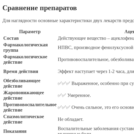
Сравнение препаратов
Для наглядности основные характеристики двух лекарств пред
Параметр
Аце
Состав
Действующее вещество – ацеклофена
Фармакологическая
НПВС, производное фенилуксусной
группа
Фармакологическое
Противовоспалительное, обезболив
действие
Время действия
Эффект наступает через 1-2 часа, дли
Обезболивающее
✅✅✅ Выраженное, особенно при су
действие
Жаропонижающее
✅✅ Умеренное.
действие
Противовоспалительное
✅✅✅ Очень сильное, это его основн
действие
Спазмолитическое
Не обладает.
действие
Воспалительные заболевания суставов
Показания
мышечные боли.