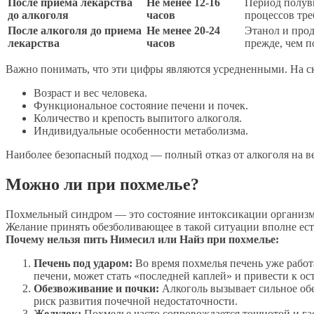
После приема лекарства
Не менее 12-16
Период полувы
до алкоголя
часов
процессов тре
После алкоголя до приема
Не менее 20-24
Этанол и прод
лекарства
часов
прежде, чем п
Важно понимать, что эти цифры являются усредненными. На с
Возраст и вес человека.
Функциональное состояние печени и почек.
Количество и крепость выпитого алкоголя.
Индивидуальные особенности метаболизма.
Наиболее безопасный подход — полный отказ от алкоголя на в
Можно ли при похмелье?
Похмельный синдром — это состояние интоксикации организма
Желание принять обезболивающее в такой ситуации вполне ест
Почему нельзя пить Нимесил или Найз при похмелье:
Печень под ударом:
Во время похмелья печень уже работ
печени, может стать «последней каплей» и привести к о
Обезвоживание и почки:
Алкоголь вызывает сильное обе
риск развития почечной недостаточности.
Желудок:
Похмелье часто сопровождается тошнотой и га