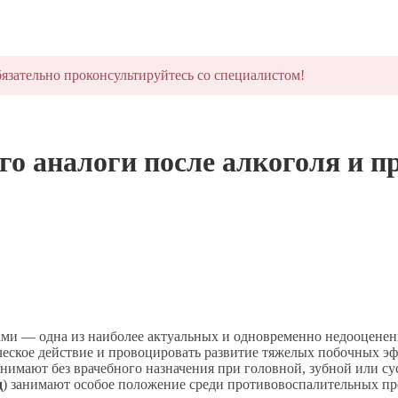
язательно проконсультируйтесь со специалистом!
го аналоги после алкоголя и п
ами — одна из наиболее актуальных и одновременно недооценен
ческое действие и провоцировать развитие тяжелых побочных э
имают без врачебного назначения при головной, зубной или су
д
) занимают особое положение среди противовоспалительных п