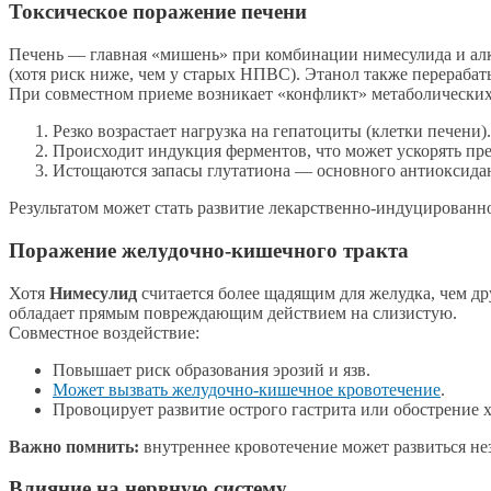
Токсическое поражение печени
Печень — главная «мишень» при комбинации нимесулида и алко
(хотя риск ниже, чем у старых НПВС). Этанол также перерабат
При совместном приеме возникает «конфликт» метаболических
Резко возрастает нагрузка на гепатоциты (клетки печени).
Происходит индукция ферментов, что может ускорять пр
Истощаются запасы глутатиона — основного антиоксида
Результатом может стать развитие лекарственно-индуцированно
Поражение желудочно-кишечного тракта
Хотя
Нимесулид
считается более щадящим для желудка, чем др
обладает прямым повреждающим действием на слизистую.
Совместное воздействие:
Повышает риск образования эрозий и язв.
Может вызвать желудочно-кишечное кровотечение
.
Провоцирует развитие острого гастрита или обострение 
Важно помнить:
внутреннее кровотечение может развиться нез
Влияние на нервную систему