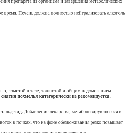
дения препарата из организма и завершения метаболических
ое время. Печень должна полностью нейтрализовать алкоголь
ью, ломотой в теле, тошнотой и общим недомоганием.
 снятия похмелья категорически не рекомендуется.
етальдегид. Добавление лекарства, метаболизирующегося в
оток в почках, что на фоне обезвоживания резко повышает
ьную рвоту или желудочное кровотечение.