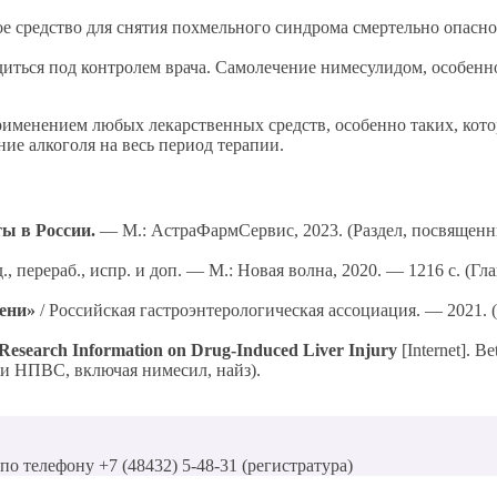
е средство для снятия похмельного синдрома смертельно опасно
ться под контролем врача. Самолечение нимесулидом, особенно
применением любых лекарственных средств, особенно таких, кот
ие алкоголя на весь период терапии.
ы в России.
— М.: АстраФармСервис, 2023. (Раздел, посвящен
., перераб., испр. и доп. — М.: Новая волна, 2020. — 1216 с. (
ени»
/ Российская гастроэнтерологическая ассоциация. — 2021. 
d Research Information on Drug-Induced Liver Injury
[Internet]. B
ти НПВС, включая нимесил, найз).
о телефону +7 (48432) 5-48-31 (регистратура)