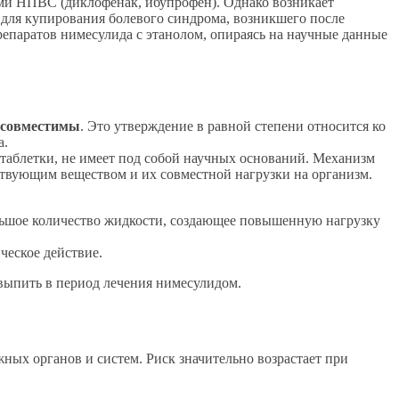
ми НПВС (диклофенак, ибупрофен). Однако возникает
 для купирования болевого синдрома, возникшего после
репаратов нимесулида с этанолом, опираясь на научные данные
несовместимы
. Это утверждение в равной степени относится ко
а.
таблетки, не имеет под собой научных оснований. Механизм
ствующим веществом и их совместной нагрузки на организм.
ольшое количество жидкости, создающее повышенную нагрузку
ческое действие.
 выпить в период лечения нимесулидом.
ных органов и систем. Риск значительно возрастает при