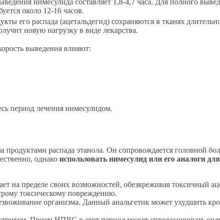
ведения нимесулида составляет 1,8-4,7 часа. Для полного выве
буется около 12-16 часов.
укты его распада (ацетальдегид) сохраняются в тканях длительн
олучит новую нагрузку в виде лекарства.
корость выведения влияют:
есь период лечения нимесулидом.
 продуктами распада этанола. Он сопровождается головной бол
ественно, однако
использовать нимесулид или его аналоги для
ает на пределе своих возможностей, обезвреживая токсичный ац
строму токсическому повреждению.
звоживание организма. Данный анальгетик может ухудшить кров
стритом. Прием НПВС в этот период может спровоцировать сил