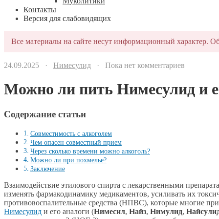
Муколитики
Контакты
Версия для слабовидящих
Все материалы на сайте несут информационный характер. Об
24.09.2025 ·
Нимесулид
· Пока нет комментариев
Можно ли пить Нимесулид и е
Содержание статьи
Совместимость с алкоголем
Чем опасен совместный прием
Через сколько времени можно алкоголь?
Можно ли при похмелье?
Заключение
Взаимодействие этилового спирта с лекарственными препарат
изменять фармакодинамику медикаментов, усиливать их токси
противовоспалительные средства (НПВС), которые многие прин
Нимесулид
и его аналоги (
Нимесил
,
Найз
,
Нимулид
,
Найсули