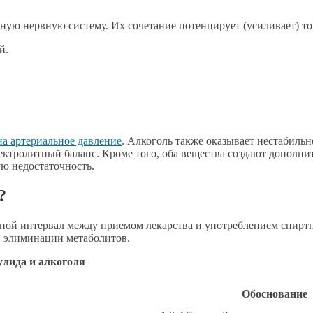
ьную нервную систему. Их сочетание потенцирует (усиливает) т
й.
на артериальное давление
. Алкоголь также оказывает нестабильно
ктролитный баланс. Кроме того, оба вещества создают дополнит
ю недостаточность.
?
ой интервал между приемом лекарства и употреблением спиртно
й элиминации метаболитов.
лида и алкоголя
Обоснование