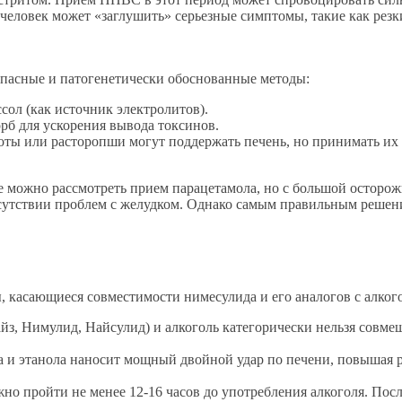
еловек может «заглушить» серьезные симптомы, такие как резк
опасные и патогенетически обоснованные методы:
сол (как источник электролитов).
б для ускорения вывода токсинов.
ты или расторопши могут поддержать печень, но принимать их 
е можно рассмотреть прием парацетамола, но с большой осторожн
тсутствии проблем с желудком. Однако самым правильным решен
 касающиеся совместимости нимесулида и его аналогов с алког
з, Нимулид, Найсулид) и алкоголь категорически нельзя совмещ
 и этанола наносит мощный двойной удар по печени, повышая ри
о пройти не менее 12-16 часов до употребления алкоголя. Посл