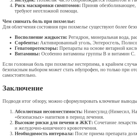
Риск маскировки симптомов:
Приняв обезболивающее, ч
требуют неотложной помощи.
Чем снимать боль при похмелье:
Для облегчения состояния при похмелье существуют более без
Восполнение жидкости:
Регидрон, минеральная вода, рас
Сорбенты:
Активированный уголь, Энтеросгель, Полисор
Гепатопротекторы:
Препараты на основе янтарной кисло
Витамины:
Особенно витамины группы B и витамин C.
Если головная боль при похмелье нестерпима, в крайнем случа
безопасным выбором может стать ибупрофен, но только при о
самостоятельно.
Заключение
Подводя итог обзору, можно сформулировать ключевые выводы,
Абсолютная несовместимость:
Нимесулид (Нимесил, Най
«безопасных» напитков в период лечения.
Высокие риски для печени и ЖКТ:
Сочетание лекарства
и желудочно-кишечного кровотечения.
Необходимость интервала:
После приема препарата должн