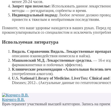
менее 20-24 часов.
Запрет при похмелье:
Использовать данное лекарственно
методы — регидратация, сорбенты и время.
Индивидуальный подход:
Любое лечение должно проводи
привести к тяжелым и необратимым последствиям.
Помните, что ваше здоровье находится в ваших руках. Перед 
проконсультироваться со специалистом и исключить употреблен
Используемая литература
Видаль. Справочник Видаль. Лекарственные препарат
описанию взаимодействия нимесила и найза).
Машковский М.Д. Лекарственные средства.
— 16-е изд
фармакокинетики и побочных эффектов).
Клинические рекомендации «Алкогольная болезнь печ
употребления алкоголя).
U.S. National Library of Medicine. LiverTox: Clinical an
Diseases; 2012-. (Актуальные данные по гепатотоксичнос
Корчиго В.В.
Врач-терапевт участковый высшей категории. Запись на прием п