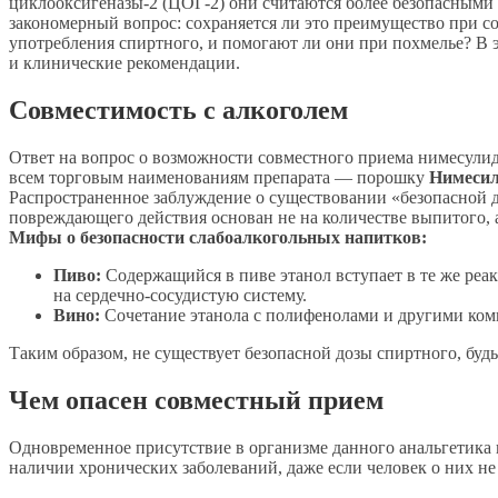
циклооксигеназы-2 (ЦОГ-2) они считаются более безопасными
закономерный вопрос: сохраняется ли это преимущество при с
употребления спиртного, и помогают ли они при похмелье? В 
и клинические рекомендации.
Совместимость с алкоголем
Ответ на вопрос о возможности совместного приема нимесулид
всем торговым наименованиям препарата — порошку
Нимеси
Распространенное заблуждение о существовании «безопасной д
повреждающего действия основан не на количестве выпитого, 
Мифы о безопасности слабоалкогольных напитков:
Пиво:
Содержащийся в пиве этанол вступает в те же реа
на сердечно-сосудистую систему.
Вино:
Сочетание этанола с полифенолами и другими комп
Таким образом, не существует безопасной дозы спиртного, буд
Чем опасен совместный прием
Одновременное присутствие в организме данного анальгетика и
наличии хронических заболеваний, даже если человек о них не 