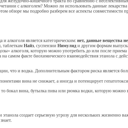
 для желудочно-кишечного тракта по сравнению с неселективны
очетании с алкоголем? Можно ли использовать данные лекарства
этом обзоре мы подробно разберем все аспекты совместимости п
а и алкоголя является категорическим:
нет, данные вещества 
л
, таблеткам
Найз
, суспензии
Нимулид
и другим формам выпуск
озы» алкоголя, которую можно употребить до или после приема 
а на самом факте биохимического взаимодействия этанола с дей
кции, что и водка. Дополнительным фактором риска является б
онентами вина не снижает, а иногда и потенцирует гепатотокси
ь то бокал вина, бутылка пива или рюмка водки, которую можно
 этанола создает серьезную угрозу для нескольких жизненно важ
знает.