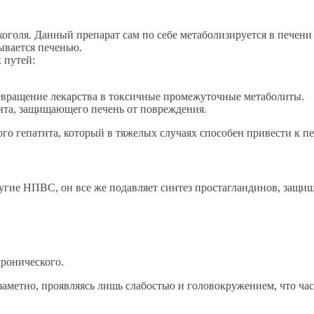
голя. Данный препарат сам по себе метаболизируется в печени
ывается печенью.
 путей:
евращение лекарства в токсичные промежуточные метаболиты.
нта, защищающего печень от повреждения.
го гепатита, который в тяжелых случаях способен привести к п
угие НПВС, он все же подавляет синтез простагландинов, защи
хронического.
аметно, проявляясь лишь слабостью и головокружением, что час