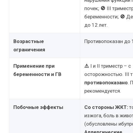
нарушения функции 
почек;
🚫
III тримест
беременности;
🚫
Де
до 12 лет.
Возрастные
Противопоказан до 1
ограничения
Применение при
⚠️
I и II триместр – с
беременности и ГВ
осторожностью. III 
противопоказано
. 
рекомендуется.
Побочные эффекты
Со стороны ЖКТ:
т
изжога, боль в живо
(обусловлены ибупр
Аллергические