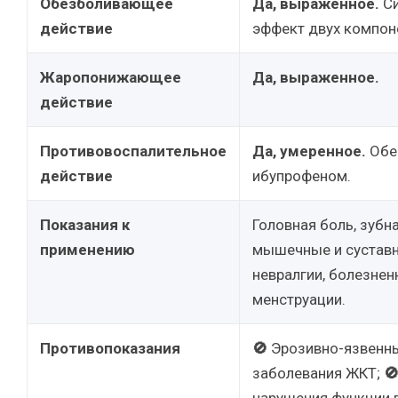
Обезболивающее
Да, выраженное.
Си
действие
эффект двух компон
Жаропонижающее
Да, выраженное.
действие
Противовоспалительное
Да, умеренное.
Обе
действие
ибупрофеном.
Показания к
Головная боль, зубна
применению
мышечные и суставн
невралгии, болезне
менструации.
Противопоказания
🚫
Эрозивно-язвенн
заболевания ЖКТ;
