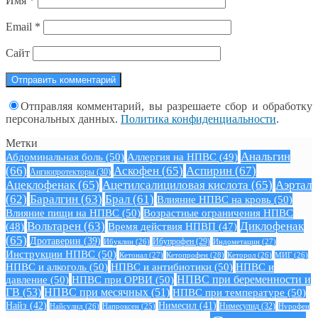
Имя
*
Email
*
Сайт
Отправляя комментарий, вы разрешаете сбор и обработку
персональных данных.
Политика конфиденциальности
.
Метки
Анальгин
Абдоминальная боль
(50)
Аллергия на НПВС
(49)
(66)
Аскофен
(65)
Аспирин
(67)
Ангиопротекторы
(30)
Ацеклофенак
(65)
Ацетилсалициловая кислота
(65)
Аэртал
(62)
Баралгин
(63)
Брал
(61)
Влияние НПВС на кровь
(50)
Влияние пищи на НПВС
(50)
Возрастные ограничения НПВС
Вольтарен
(63)
Диклофенак
(48)
Время действия НПВП
(47)
(65)
Дротаверин
(39)
Ибуклин
(26)
Ибупрофен
(29)
Индометацин
(27)
Инструкции НПВС
(50)
Кетонал
(27)
Кетопрофен
(28)
Кеторол
(26)
МИГ
(26)
НПВС и алкоголь
(50)
НПВС и антибиотики
(50)
НПВС и
давление
(50)
НПВС при ОРВИ
(50)
НПВС при беременности и
ГВ
(53)
НПВС при месячных
(51)
НПВС при температуре
(50)
Найз
(42)
Нимесил
(41)
Нимесулид
(32)
Найсулид
(26)
Напроксен
(25)
Нурофен