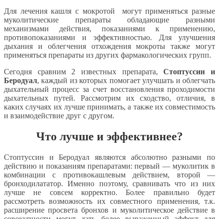
Для лечения кашля с мокротой могут применяться разные
муколитические препараты обладающие разными
механизмами действия, показаниями к применению,
противопоказаниями и эффективностью. Для улучшения
дыхания и облегчения отхождения мокроты также могут
применяться препараты из других фармакологических групп.
Сегодня сравним 2 известных препарата,
Стоптуссин и
Беродуал
, каждый из которых помогает улучшать и облегчать
дыхательный процесс за счет восстановления проходимости
дыхательных путей. Рассмотрим их сходство, отличия, в
каких случаях их лучше принимать, а также их совместимость
и взаимодействие друг с другом.
Что лучше и эффективнее?
Стоптуссин и Беродуал являются абсолютно разными по
действию и показаниям препаратами: первый — муколитик в
комбинации с противокашлевым действием, второй —
бронходилататор. Именно поэтому, сравнивать что из них
лучше не совсем корректно. Более правильно будет
рассмотреть возможность их совместного применения, т.к.
расширение просвета бронхов и муколитическое действие в
совокупности могут дать более выраженный эффект для