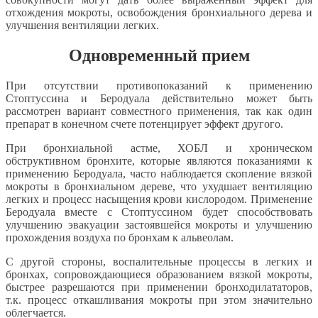
отхождения мокроты, освобождения бронхиального дерева и
улучшения вентиляции легких.
Одновременный прием
При отсутствии противопоказаний к применению
Стоптуссина и Беродуала действительно может быть
рассмотрен вариант совместного применения, так как один
препарат в конечном счете потенцирует эффект другого.
При бронхиальной астме, ХОБЛ и хроническом
обструктивном бронхите, которые являются показаниями к
применению Беродуала, часто наблюдается скопление вязкой
мокроты в бронхиальном дереве, что ухудшает вентиляцию
легких и процесс насыщения крови кислородом. Применение
Беродуала вместе с Стоптуссином будет способствовать
улучшению эвакуации застоявшейся мокроты и улучшению
прохождения воздуха по бронхам к альвеолам.
С другой стороны, воспалительные процессы в легких и
бронхах, сопровождающиеся образованием вязкой мокроты,
быстрее разрешаются при применении бронходилататоров,
т.к. процесс откашливания мокроты при этом значительно
облегчается.