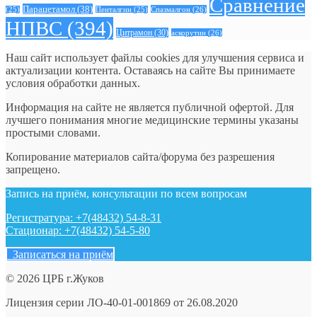
Сравнение
Парацетамол
(38)
Спазмалгон
(26)
(25)
Пенталгин
(25)
НПВС
(394)
Цитрамон
(30)
аскорутин
(26)
Наш сайт использует файлы cookies для улучшения сервиса и
актуализации контента. Оставаясь на сайте Вы принимаете
условия обработки данных.
Информация на сайте не является публичной офертой. Для
лучшего понимания многие медицинские термины указаны
простыми словами.
Копирование материалов сайта/форума без разрешения
запрещено.
Запись на приём, консультации по всем вопросам
Регистратура: +7(48432) 54-8-31
Стационар: +7(48432) 54-5-80
Записаться на приём
© 2026 ЦРБ г.Жуков
Лицензия серии ЛО-40-01-001869 от 26.08.2020