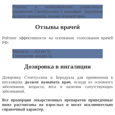
Решение о необходимости совместного
применения Стоптуссина и ингаляций Беродуала
должен принимать только лечащий врач.
Отзывы врачей
Рейтинг эффективности на основании голосования врачей
РФ:
Беродуал — 4,5 (из 5)
Стоптуссин -н/д (из 5)
Дозировка в ингаляции
Дозировку Стоптуссина и Беродуала для применения в
ингаляциях
должен назначать врач
, исходя из основного
заболевания, возраста, веса и наличия сопутствующих
заболеваний.
Все пропорции лекарственных препаратов приведенные
ниже рассчитаны на взрослых и носят исключительно
справочный характер.