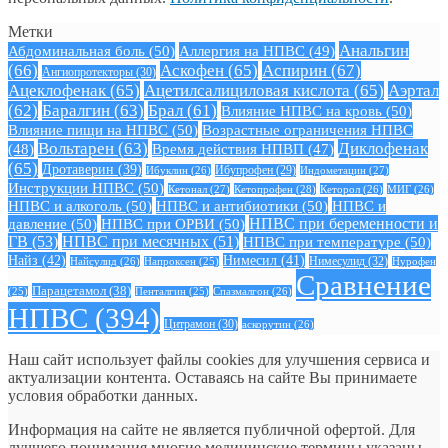
Метки
Анальгин
Абдоминальная боль
(50)
Аллергия на НПВС
(49)
(66)
Аскофен
(65)
Аспирин
(67)
Ангиопротекторы
(30)
Ацеклофенак
(65)
Ацетилсалициловая кислота
(65)
Аэртал
(62)
Баралгин
(63)
Брал
(61)
Влияние НПВС на кровь
(50)
Влияние пищи на НПВС
(50)
Возрастные ограничения НПВС
Вольтарен
(63)
Диклофенак
(48)
Время действия НПВП
(47)
(65)
Дротаверин
(39)
Ибуклин
(26)
Ибупрофен
(29)
Индометацин
(27)
Инструкции НПВС
(50)
Кетонал
(27)
Кетопрофен
(28)
Кеторол
(26)
МИГ
(26)
НПВС и алкоголь
(50)
НПВС и антибиотики
(50)
НПВС и
давление
(50)
НПВС при ОРВИ
(50)
НПВС при беременности и
ГВ
(53)
НПВС при месячных
(51)
НПВС при температуре
(50)
Найз
(42)
Нимесил
(41)
Нимесулид
(32)
Найсулид
(26)
Напроксен
(25)
Нурофен
Сравнение
Парацетамол
(38)
Спазмалгон
(26)
(25)
Пенталгин
(25)
НПВС
(394)
Цитрамон
(30)
аскорутин
(26)
Наш сайт использует файлы cookies для улучшения сервиса и
актуализации контента. Оставаясь на сайте Вы принимаете
условия обработки данных.
Информация на сайте не является публичной офертой. Для
лучшего понимания многие медицинские термины указаны