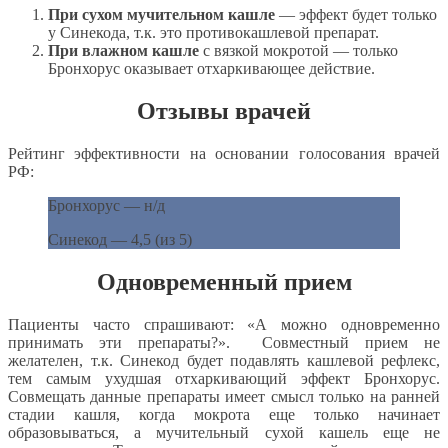
При сухом мучительном кашле
— эффект будет только
у Синекода, т.к. это противокашлевой препарат.
При влажном кашле
с вязкой мокротой — только
Бронхорус оказывает отхаркивающее действие.
Отзывы врачей
Рейтинг эффективности на основании голосования врачей
РФ:
Бронхорус — н/д
Синекод — 4,5 (из 5)
Одновременный прием
Пациенты часто спрашивают: «А можно одновременно
принимать эти препараты?». Совместный прием не
желателен, т.к. Синекод будет подавлять кашлевой рефлекс,
тем самым ухудшая отхаркивающий эффект Бронхорус.
Совмещать данные препараты имеет смысл только на ранней
стадии кашля, когда мокрота еще только начинает
образовываться, а мучительный сухой кашель еще не