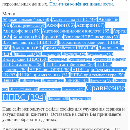
персональных данных.
Политика конфиденциальности
.
Метки
Анальгин
Абдоминальная боль
(50)
Аллергия на НПВС
(49)
(66)
Аскофен
(65)
Аспирин
(67)
Ангиопротекторы
(30)
Ацеклофенак
(65)
Ацетилсалициловая кислота
(65)
Аэртал
(62)
Баралгин
(63)
Брал
(61)
Влияние НПВС на кровь
(50)
Влияние пищи на НПВС
(50)
Возрастные ограничения НПВС
Вольтарен
(63)
Диклофенак
(48)
Время действия НПВП
(47)
(65)
Дротаверин
(39)
Ибуклин
(26)
Ибупрофен
(29)
Индометацин
(27)
Инструкции НПВС
(50)
Кетонал
(27)
Кетопрофен
(28)
Кеторол
(26)
МИГ
(26)
НПВС и алкоголь
(50)
НПВС и антибиотики
(50)
НПВС и
давление
(50)
НПВС при ОРВИ
(50)
НПВС при беременности и
ГВ
(53)
НПВС при месячных
(51)
НПВС при температуре
(50)
Найз
(42)
Нимесил
(41)
Нимесулид
(32)
Найсулид
(26)
Напроксен
(25)
Нурофен
Сравнение
Парацетамол
(38)
Спазмалгон
(26)
(25)
Пенталгин
(25)
НПВС
(394)
Цитрамон
(30)
аскорутин
(26)
Наш сайт использует файлы cookies для улучшения сервиса и
актуализации контента. Оставаясь на сайте Вы принимаете
условия обработки данных.
Информация на сайте не является публичной офертой. Для