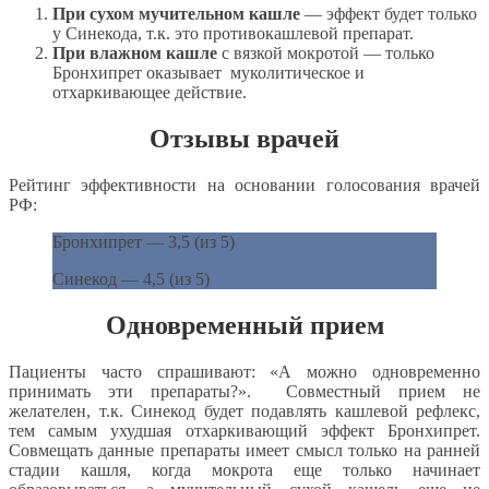
При сухом мучительном кашле
— эффект будет только
у Синекода, т.к. это противокашлевой препарат.
При влажном кашле
с вязкой мокротой — только
Бронхипрет оказывает муколитическое и
отхаркивающее действие.
Отзывы врачей
Рейтинг эффективности на основании голосования врачей
РФ:
Бронхипрет — 3,5 (из 5)
Синекод — 4,5 (из 5)
Одновременный прием
Пациенты часто спрашивают: «А можно одновременно
принимать эти препараты?». Совместный прием не
желателен, т.к. Синекод будет подавлять кашлевой рефлекс,
тем самым ухудшая отхаркивающий эффект Бронхипрет.
Совмещать данные препараты имеет смысл только на ранней
стадии кашля, когда мокрота еще только начинает