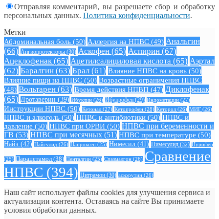
Отправляя комментарий, вы разрешаете сбор и обработку
персональных данных.
Политика конфиденциальности
.
Метки
Анальгин
Абдоминальная боль
(50)
Аллергия на НПВС
(49)
(66)
Аскофен
(65)
Аспирин
(67)
Ангиопротекторы
(30)
Ацеклофенак
(65)
Ацетилсалициловая кислота
(65)
Аэртал
(62)
Баралгин
(63)
Брал
(61)
Влияние НПВС на кровь
(50)
Влияние пищи на НПВС
(50)
Возрастные ограничения НПВС
Вольтарен
(63)
Диклофенак
(48)
Время действия НПВП
(47)
(65)
Дротаверин
(39)
Ибуклин
(26)
Ибупрофен
(29)
Индометацин
(27)
Инструкции НПВС
(50)
Кетонал
(27)
Кетопрофен
(28)
Кеторол
(26)
МИГ
(26)
НПВС и алкоголь
(50)
НПВС и антибиотики
(50)
НПВС и
давление
(50)
НПВС при ОРВИ
(50)
НПВС при беременности и
ГВ
(53)
НПВС при месячных
(51)
НПВС при температуре
(50)
Найз
(42)
Нимесил
(41)
Нимесулид
(32)
Найсулид
(26)
Напроксен
(25)
Нурофен
Сравнение
Парацетамол
(38)
Спазмалгон
(26)
(25)
Пенталгин
(25)
НПВС
(394)
Цитрамон
(30)
аскорутин
(26)
Наш сайт использует файлы cookies для улучшения сервиса и
актуализации контента. Оставаясь на сайте Вы принимаете
условия обработки данных.