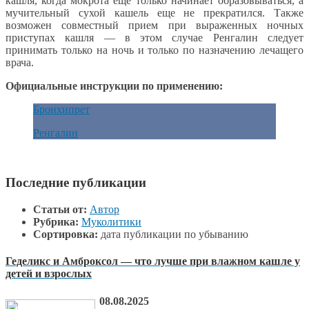
кашля, когда мокрота еще только начинает образовываться, а
мучительный сухой кашель еще не прекратился. Также
возможен совместный прием при выраженных ночных
приступах кашля — в этом случае Ренгалин следует
принимать только на ночь и только по назначению лечащего
врача.
Официальные инструкции по применению:
Бронхипрет
Ренгалин
Последние публикации
Статьи от:
Автор
Рубрика:
Муколитики
Сортировка:
дата публикации по убыванию
Геделикс и Амброксол — что лучше при влажном кашле у
детей и взрослых
08.08.2025