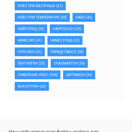
НПВС ПРИ МЕСЯЧНЫХ
(51)
НПВС ПРИ ТЕМПЕРАТУРЕ
(50)
НАЙЗ
(42)
НАЙСУЛИД
(26)
НАПРОКСЕН
(25)
НИМЕСИЛ
(41)
НИМЕСУЛИД
(32)
НУРОФЕН
(25)
ПАРАЦЕТАМОЛ
(38)
ПЕНТАЛГИН
(25)
СПАЗМАЛГОН
(26)
СРАВНЕНИЕ НПВС
(394)
ЦИТРАМОН
(30)
АСКОРУТИН
(26)
Наш сайт использует файлы cookies для