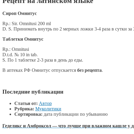
Рецепт на латинском языке
Сироп Омнитус
Rp.: Sir. Omnitusi 200 ml
D. S. Принимать внутрь по 2 мерных ложки 3-4 раза в сутки за
Таблетки Омнитус
Rp.: Omnitusi
D.t.d. № 10 in tab.
S. По 1 таблетке 2-3 раза в день до еды.
В аптеках РФ Омнитус отпускается
без рецепта
.
Последние публикации
Статьи от:
Автор
Рубрика:
Муколитики
Сортировка:
дата публикации по убыванию
Геделикс и Амброксол — что лучше при влажном кашле у д