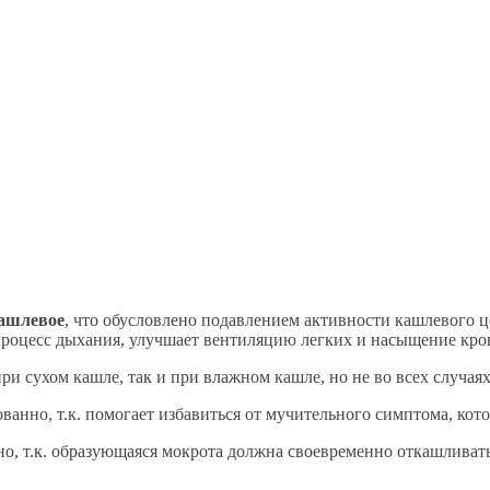
ашлевое
, что обусловлено подавлением активности кашлевого 
процесс дыхания, улучшает вентиляцию легких и насыщение кро
ри сухом кашле, так и при влажном кашле, но не во всех случаях е
анно, т.к. помогает избавиться от мучительного симптома, кото
о, т.к. образующаяся мокрота должна своевременно откашливатьс
.