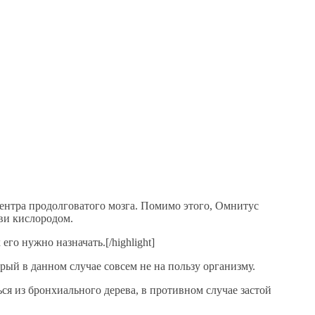
центра продолговатого мозга. Помимо этого, Омнитус
ви кислородом.
го нужно назначать.[/highlight]
рый в данном случае совсем не на пользу организму.
я из бронхиального дерева, в противном случае застой