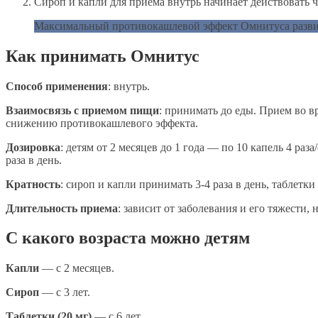
Сироп и капли для приема внутрь начинает действовать ч
Максимальный противокашлевой эффект Омнитуса развивае
Как принимать Омнитус
Способ применения
: внутрь.
Взаимосвязь с приемом пищи
: принимать до еды. Прием во 
снижению противокашлевого эффекта.
Дозировка
: детям от 2 месяцев до 1 года — по 10 капель 4 раза/
раза в день.
Кратность
: сироп и капли принимать 3-4 раза в день, таблетки 
Длительность приема
: зависит от заболевания и его тяжести,
С какого возраста можно детям
Капли
— с 2 месяцев.
Сироп
— с 3 лет.
Таблетки (20 мг)
— с 6 лет.