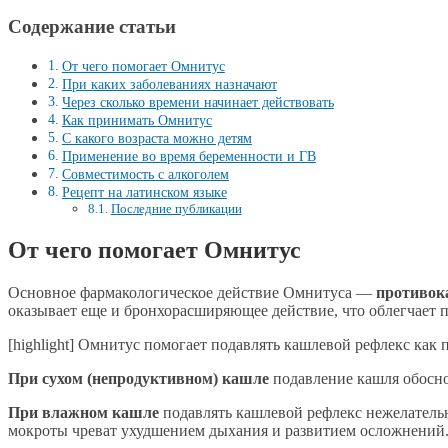
Содержание статьи
От чего помогает Омнитус
При каких заболеваниях назначают
Через сколько времени начинает действовать
Как принимать Омнитус
С какого возраста можно детям
Применение во время беременности и ГВ
Совместимость с алкоголем
Рецепт на латинском языке
Последние публикации
От чего помогает Омнитус
Основное фармакологическое действие Омнитуса —
противок
оказывает еще и бронхорасширяющее действие, что облегчает 
[highlight] Омнитус помогает подавлять кашлевой рефлекс как п
При сухом (непродуктивном) кашле
подавление кашля обоснов
При влажном кашле
подавлять кашлевой рефлекс нежелательн
мокроты чреват ухудшением дыхания и развитием осложнений