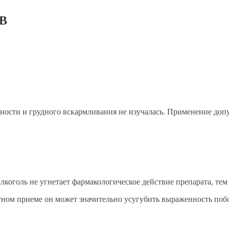
ГВ
ости и грудного вскармливания не изучалась. Применение допус
алкоголь не угнетает фармакологическое действие препарата, те
естном приеме он может значительно усугубить выраженность п