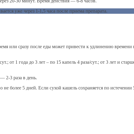
ерез 20-30 минут. Время действия — 6-8 часов.
тся уже через 1-1,5 часа после приема препарата.
время или сразу после еды может привести к удлинению времени
сут.; от 1 года до 3 лет – по 15 капель 4 раза/сут.; от 3 лет и ста
— 2-3 раза в день.
 но не более 5 дней. Если сухой кашель сохраняется по истечении