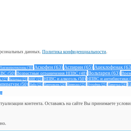
ерсональных данных.
Политика конфиденциальности
.
Аскофен
(63)
Аспирин
(65)
Ацеклофенак
(63
Ангиопротекторы
(30)
Вольтарен
(63)
ПВС
(50)
Возрастные ограничения НПВС
(48)
Врем
НПВС и алкоголь
(50)
НПВС и антибиотики
(
н
(27)
Кеторол
(25)
МИГ
(25)
мпературе
(50)
П
Найз
(25)
Нимесил
(25)
Нурофен
(25)
Напроксен
(24)
Панадол
(24)
6)
ктуализации контента. Оставаясь на сайте Вы принимаете услов
но.