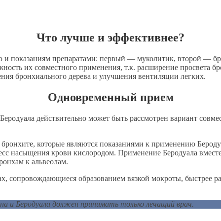
Что лучше и эффективнее?
 и показаниям препаратами: первый — муколитик, второй — бро
ожность их совместного применения, т.к. расширение просвета б
ния бронхиального дерева и улучшения вентиляции легких.
Одновременный прием
еродуала действительно может быть рассмотрен вариант совмес
бронхите, которые являются показаниями к применению Беродуа
есс насыщения крови кислородом. Применение Беродуала вместе
ронхам к альвеолам.
ах, сопровождающиеся образованием вязкой мокроты, быстрее ра
на и Беродуала должен принимать только лечащий врач.