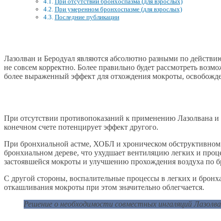
При отсутствии бронхоспазма (для взрослых)
При умеренном бронхоспазме (для взрослых)
Последние публикации
Лазолван и Беродуал являются абсолютно разными по действию
не совсем корректно. Более правильно будет рассмотреть возм
более выраженный эффект для отхождения мокроты, освобожде
При отсутствии противопоказаний к применению Лазолвана и Б
конечном счете потенцирует эффект другого.
При бронхиальной астме, ХОБЛ и хроническом обструктивном 
бронхиальном дереве, что ухудшает вентиляцию легких и проц
застоявшейся мокроты и улучшению прохождения воздуха по б
С другой стороны, воспалительные процессы в легких и бронх
откашливания мокроты при этом значительно облегчается.
Решение о необходимости совместных ингаляций Лазолва