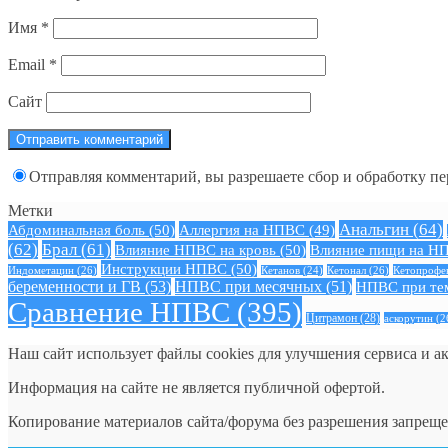
Имя
*
Email
*
Сайт
Отправляя комментарий, вы разрешаете сбор и обработку п
Метки
Анальгин
(64)
Абдоминальная боль
(50)
Аллергия на НПВС
(49)
(62)
Брал
(61)
Влияние НПВС на кровь
(50)
Влияние пищи на Н
Инструкции НПВС
(50)
Индометацин
(26)
Кетонал
(26)
Кетопрофе
Кетанов
(24)
беременности и ГВ
(53)
НПВС при месячных
(51)
НПВС при те
Сравнение НПВС
(395)
Цитрамон
(28)
аскорутин
(2
Наш сайт использует файлы cookies для улучшения сервиса и а
Информация на сайте не является публичной офертой.
Копирование материалов сайта/форума без разрешения запреще