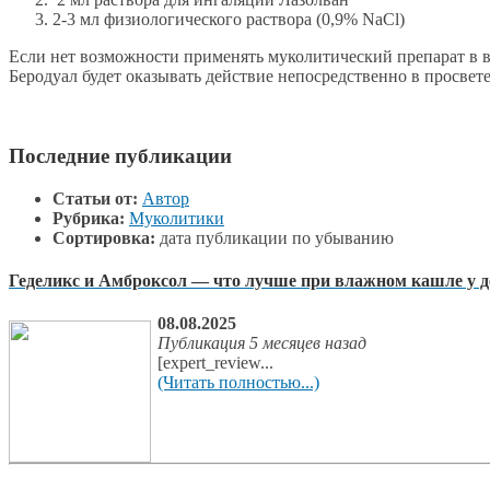
2-3 мл физиологического раствора (0,9% NaCl)
Если нет возможности применять муколитический препарат в ви
Беродуал будет оказывать действие непосредственно в просвете
Последние публикации
Статьи от:
Автор
Рубрика:
Муколитики
Сортировка:
дата публикации по убыванию
Геделикс и Амброксол — что лучше при влажном кашле у д
08.08.2025
Публикация 5 месяцев назад
[expert_review...
(Читать полностью...)