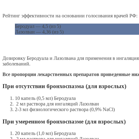
Рейтинг эффективности на основании голосования врачей РФ:
Беродуал — 4,5 (из 5)
Лазолван — 4,36 (из 5)
Дозировку Беродуала и Лазолвана для применения в ингаляци
заболеваний.
Все пропорции лекарственных препаратов приведенные ниж
При отсутствии бронхоспазма (для взрослых)
10 капель (0,5 мл) Беродуала
2 мл раствора для ингаляций Лазолван
2-3 мл физиологического раствора (0,9% NaCl)
При умеренном бронхоспазме (для взрослых)
20 капель (1,0 мл) Беродуала
2 мл раствора для ингаляций Лазолван