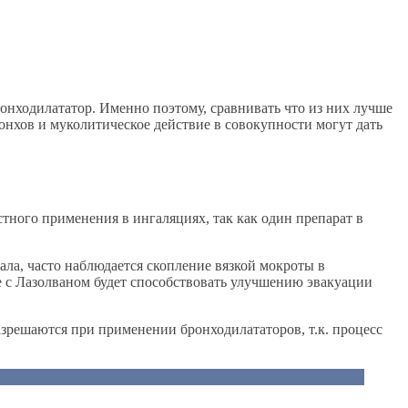
нходилататор. Именно поэтому, сравнивать что из них лучше
ронхов и муколитическое действие в совокупности могут дать
тного применения в ингаляциях, так как один препарат в
ла, часто наблюдается скопление вязкой мокроты в
 с Лазолваном будет способствовать улучшению эвакуации
зрешаются при применении бронходилататоров, т.к. процесс