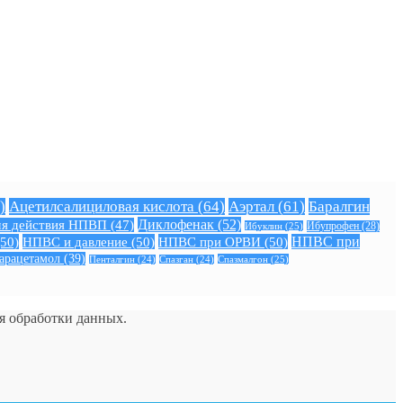
)
Ацетилсалициловая кислота
(64)
Аэртал
(61)
Баралгин
Диклофенак
(52)
я действия НПВП
(47)
Ибуклин
(25)
Ибупрофен
(28)
50)
НПВС и давление
(50)
НПВС при ОРВИ
(50)
НПВС при
арацетамол
(39)
Спазмалгон
(25)
Пенталгин
(24)
Спазган
(24)
ия обработки данных.