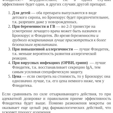
эффективнее будет один, в других случаях другой препарат.
Для детей
— оба препарата выпускаются в виде
детского сиропа, но Бронхорус будет предпочтительнее,
т.к. разрешен даже у новорожденных.
При беременности и ГВ
— во 2-3 триместре на
усмотрение лечащего врача может быть назначен и
Бронхорус и Флюдитек.
Во время беременности и
грудного вскармливания лучше присмотреться к более
безопасным муколитикам
.
При повышенной аллергичности
— лучше Флюдитек,
т.к. меньше вероятность развития аллергической
реакции.
При вирусных инфекциях (ОРВИ, грипп)
— лучше
Флюдитек, т.к. восстанавливает секрецию IgA, тем
самым усиливая специфическую защиту.
Цена
— если смотреть на стоимость, то у Бронхорус она
однозначно лучше, т.к. его цена немного ниже, чем у
Флюдитека.
Если сравнивать по силе отхаркивающего действия, то при
адекватной дозировке и правильном приеме эффективность
Флюдитека будет выше. Помимо разжижения мокроты он
оказывает еще целый ряд фармакологических действий, что
ускоряет процесс излечения.