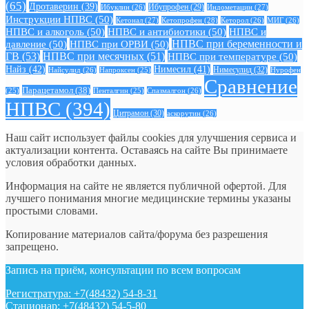
(65)
Дротаверин
(39)
Ибуклин
(26)
Ибупрофен
(29)
Индометацин
(27)
Инструкции НПВС
(50)
Кетонал
(27)
Кетопрофен
(28)
Кеторол
(26)
МИГ
(26)
НПВС и алкоголь
(50)
НПВС и антибиотики
(50)
НПВС и
давление
(50)
НПВС при ОРВИ
(50)
НПВС при беременности и
ГВ
(53)
НПВС при месячных
(51)
НПВС при температуре
(50)
Найз
(42)
Нимесил
(41)
Нимесулид
(32)
Найсулид
(26)
Напроксен
(25)
Нурофен
Сравнение
Парацетамол
(38)
Спазмалгон
(26)
(25)
Пенталгин
(25)
НПВС
(394)
Цитрамон
(30)
аскорутин
(26)
Наш сайт использует файлы cookies для улучшения сервиса и
актуализации контента. Оставаясь на сайте Вы принимаете
условия обработки данных.
Информация на сайте не является публичной офертой. Для
лучшего понимания многие медицинские термины указаны
простыми словами.
Копирование материалов сайта/форума без разрешения
запрещено.
Запись на приём, консультации по всем вопросам
Регистратура: +7(48432) 54-8-31
Стационар: +7(48432) 54-5-80