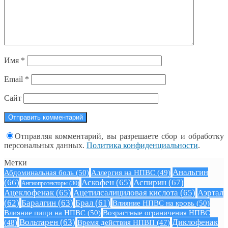
Имя
*
Email
*
Сайт
Отправляя комментарий, вы разрешаете сбор и обработку
персональных данных.
Политика конфиденциальности
.
Метки
Анальгин
Абдоминальная боль
(50)
Аллергия на НПВС
(49)
(66)
Аскофен
(65)
Аспирин
(67)
Ангиопротекторы
(30)
Ацеклофенак
(65)
Ацетилсалициловая кислота
(65)
Аэртал
(62)
Баралгин
(63)
Брал
(61)
Влияние НПВС на кровь
(50)
Влияние пищи на НПВС
(50)
Возрастные ограничения НПВС
Вольтарен
(63)
Диклофенак
(48)
Время действия НПВП
(47)