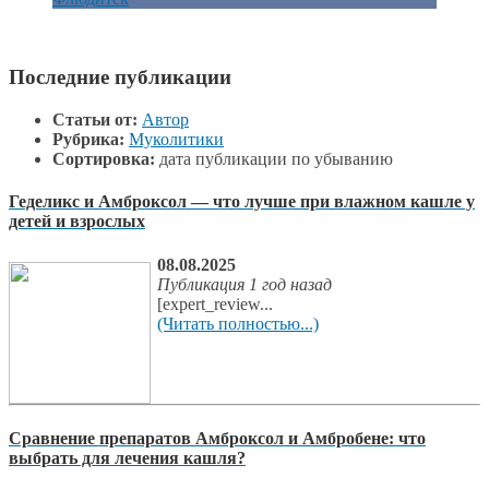
Последние публикации
Статьи от:
Автор
Рубрика:
Муколитики
Сортировка:
дата публикации по убыванию
Геделикс и Амброксол — что лучше при влажном кашле у
детей и взрослых
08.08.2025
Публикация 1 год назад
[expert_review...
(Читать полностью...)
Сравнение препаратов Амброксол и Амбробене: что
выбрать для лечения кашля?