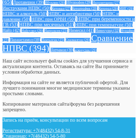
(65)
Дротаверин
(39)
Ибуклин
(26)
Ибупрофен
(29)
Индометацин
(27)
Инструкции НПВС
(50)
Кетонал
(27)
Кетопрофен
(28)
Кеторол
(26)
МИГ
(26)
НПВС и алкоголь
(50)
НПВС и антибиотики
(50)
НПВС и
давление
(50)
НПВС при ОРВИ
(50)
НПВС при беременности и
ГВ
(53)
НПВС при месячных
(51)
НПВС при температуре
(50)
Найз
(42)
Нимесил
(41)
Нимесулид
(32)
Найсулид
(26)
Напроксен
(25)
Нурофен
Сравнение
Парацетамол
(38)
Спазмалгон
(26)
(25)
Пенталгин
(25)
НПВС
(394)
Цитрамон
(30)
аскорутин
(26)
Наш сайт использует файлы cookies для улучшения сервиса и
актуализации контента. Оставаясь на сайте Вы принимаете
условия обработки данных.
Информация на сайте не является публичной офертой. Для
лучшего понимания многие медицинские термины указаны
простыми словами.
Копирование материалов сайта/форума без разрешения
запрещено.
Запись на приём, консультации по всем вопросам
Регистратура: +7(48432) 54-8-31
Стационар: +7(48432) 54-5-80