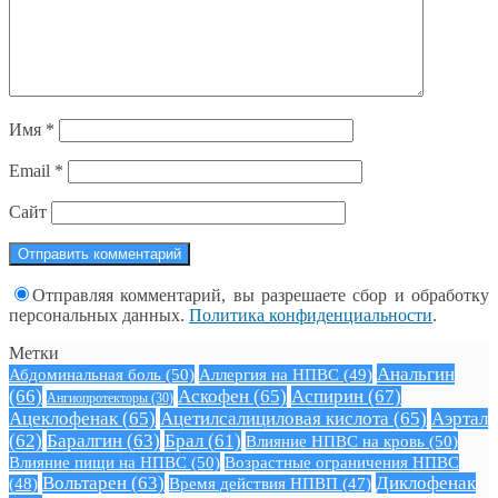
Имя
*
Email
*
Сайт
Отправляя комментарий, вы разрешаете сбор и обработку
персональных данных.
Политика конфиденциальности
.
Метки
Анальгин
Абдоминальная боль
(50)
Аллергия на НПВС
(49)
(66)
Аскофен
(65)
Аспирин
(67)
Ангиопротекторы
(30)
Ацеклофенак
(65)
Ацетилсалициловая кислота
(65)
Аэртал
(62)
Баралгин
(63)
Брал
(61)
Влияние НПВС на кровь
(50)
Влияние пищи на НПВС
(50)
Возрастные ограничения НПВС
Вольтарен
(63)
Диклофенак
(48)
Время действия НПВП
(47)