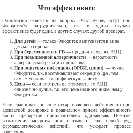
Что эффективнее
Однозначно ответить на вопрос: «Что лучше, АЦЦ или
Флюдитек?» затруднительно, т.к. в одних случаях
эффективнее будет один, в других случаях другой препарат.
Для детей
— только Флюдитек выпускается в виде
детского сиропа.
При беременности и ГВ
— предпочтительнее АЦЦ.
При повышенной аллергичности
— вероятность
аллергической реакции одинаковая.
При вирусных инфекциях (ОРВИ, грипп)
— лучше
Флюдитек, т.к. восстанавливает секрецию IgA, тем
самым усиливая специфическую защиту.
Цена
— если смотреть на стоимость, то АЦЦ
однозначно лучше, т.к. его цена немного ниже, чем у
Флюдитека.
Если сравнивать по силе отхаркивающего действия, то при
адекватной дозировке и правильном приеме эффективность
обоих препаратов приблизительно одинаковая. Помимо
разжижения мокроты они оказывают еще целый ряд
фармакологических действий, что ускоряет процесс
излечения.