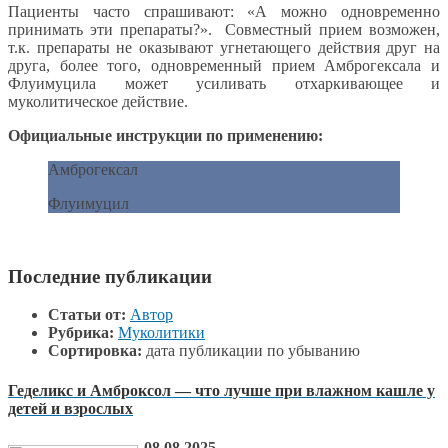
Пациенты часто спрашивают: «А можно одновременно
принимать эти препараты?». Совместный прием возможен,
т.к. препараты не оказывают угнетающего действия друг на
друга, более того, одновременный прием Амброгексала и
Флуимуцила может усиливать отхаркивающее и
муколитическое действие.
Официальные инструкции по применению:
Амброгексал
Флуимуцил
Последние публикации
Статьи от:
Автор
Рубрика:
Муколитики
Сортировка:
дата публикации по убыванию
Геделикс и Амброксол — что лучше при влажном кашле у
детей и взрослых
08.08.2025