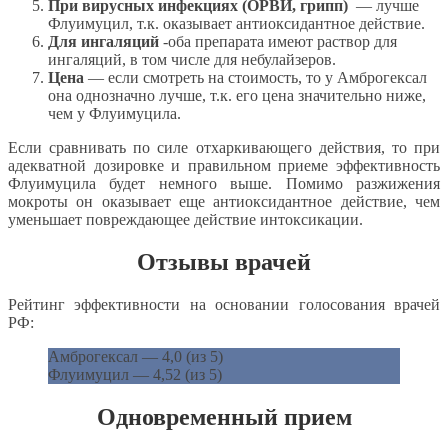
При вирусных инфекциях (ОРВИ, грипп)
— лучше
Флуимуцил, т.к. оказывает антиоксидантное действие.
Для ингаляций
-оба препарата имеют раствор для
ингаляций, в том числе для небулайзеров.
Цена
— если смотреть на стоимость, то у Амброгексал
она однозначно лучше, т.к. его цена значительно ниже,
чем у Флуимуцила.
Если сравнивать по силе отхаркивающего действия, то при
адекватной дозировке и правильном приеме эффективность
Флуимуцила будет немного выше. Помимо разжижения
мокроты он оказывает еще антиоксидантное действие, чем
уменьшает повреждающее действие интоксикации.
Отзывы врачей
Рейтинг эффективности на основании голосования врачей
РФ:
Амброгексал — 4,0 (из 5)
Флуимуцил — 4,52 (из 5)
Одновременный прием