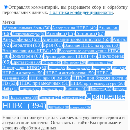
Отправляя комментарий, вы разрешаете сбор и обработку
персональных данных.
Политика конфиденциальности
.
Метки
Анальгин
Абдоминальная боль
(50)
Аллергия на НПВС
(49)
(66)
Аскофен
(65)
Аспирин
(67)
Ангиопротекторы
(30)
Ацеклофенак
(65)
Ацетилсалициловая кислота
(65)
Аэртал
(62)
Баралгин
(63)
Брал
(61)
Влияние НПВС на кровь
(50)
Влияние пищи на НПВС
(50)
Возрастные ограничения НПВС
Вольтарен
(63)
Диклофенак
(48)
Время действия НПВП
(47)
(65)
Дротаверин
(39)
Ибуклин
(26)
Ибупрофен
(29)
Индометацин
(27)
Инструкции НПВС
(50)
Кетонал
(27)
Кетопрофен
(28)
Кеторол
(26)
МИГ
(26)
НПВС и алкоголь
(50)
НПВС и антибиотики
(50)
НПВС и
давление
(50)
НПВС при ОРВИ
(50)
НПВС при беременности и
ГВ
(53)
НПВС при месячных
(51)
НПВС при температуре
(50)
Найз
(42)
Нимесил
(41)
Нимесулид
(32)
Найсулид
(26)
Напроксен
(25)
Нурофен
Сравнение
Парацетамол
(38)
Спазмалгон
(26)
(25)
Пенталгин
(25)
НПВС
(394)
Цитрамон
(30)
аскорутин
(26)
Наш сайт использует файлы cookies для улучшения сервиса и
актуализации контента. Оставаясь на сайте Вы принимаете
условия обработки данных.