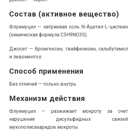
Состав (активное вещество)
Флуимуцил — натриевая соль N-Ацетил-L-цистеин
(химическая формула C5H9NO3S).
Джосет — бромгексин, гвайфенезин, сальбутамол
и левоментол.
Способ применения
Без отличий — только внутрь.
Механизм действия
Флуимуцил — разжижает мокроту за счет
нарушения дисульфидных связей
мукополисахаридов мокроты.