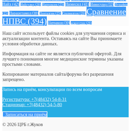
Найз
(42)
Нимесил
(41)
Нимесулид
(32)
Найсулид
(26)
Напроксен
(25)
Нурофен
Сравнение
Парацетамол
(38)
Спазмалгон
(26)
(25)
Пенталгин
(25)
НПВС
(394)
Цитрамон
(30)
аскорутин
(26)
Наш сайт использует файлы cookies для улучшения сервиса и
актуализации контента. Оставаясь на сайте Вы принимаете
условия обработки данных.
Информация на сайте не является публичной офертой. Для
лучшего понимания многие медицинские термины указаны
простыми словами.
Копирование материалов сайта/форума без разрешения
запрещено.
Запись на приём, консультации по всем вопросам
Регистратура: +7(48432) 54-8-31
Стационар: +7(48432) 54-5-80
Записаться на приём
© 2026 ЦРБ г.Жуков