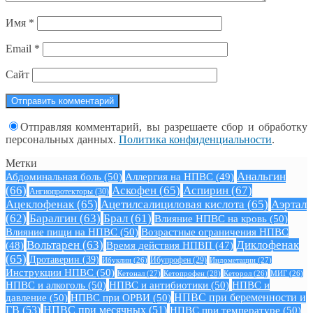
Имя
*
Email
*
Сайт
Отправляя комментарий, вы разрешаете сбор и обработку
персональных данных.
Политика конфиденциальности
.
Метки
Анальгин
Абдоминальная боль
(50)
Аллергия на НПВС
(49)
(66)
Аскофен
(65)
Аспирин
(67)
Ангиопротекторы
(30)
Ацеклофенак
(65)
Ацетилсалициловая кислота
(65)
Аэртал
(62)
Баралгин
(63)
Брал
(61)
Влияние НПВС на кровь
(50)
Влияние пищи на НПВС
(50)
Возрастные ограничения НПВС
Вольтарен
(63)
Диклофенак
(48)
Время действия НПВП
(47)
(65)
Дротаверин
(39)
Ибуклин
(26)
Ибупрофен
(29)
Индометацин
(27)
Инструкции НПВС
(50)
Кетонал
(27)
Кетопрофен
(28)
Кеторол
(26)
МИГ
(26)
НПВС и алкоголь
(50)
НПВС и антибиотики
(50)
НПВС и
давление
(50)
НПВС при ОРВИ
(50)
НПВС при беременности и
ГВ
(53)
НПВС при месячных
(51)
НПВС при температуре
(50)