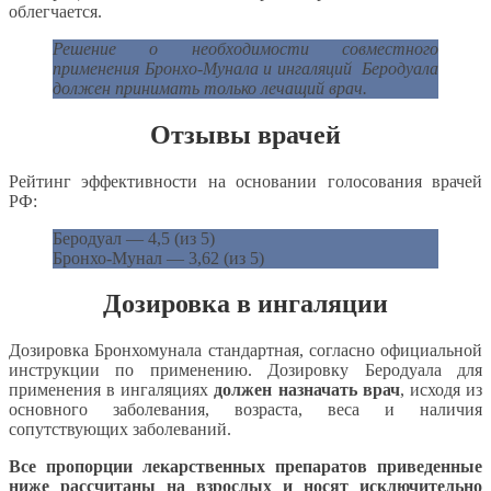
облегчается.
Решение о необходимости совместного
применения Бронхо-Мунала и ингаляций Беродуала
должен принимать только лечащий врач.
Отзывы врачей
Рейтинг эффективности на основании голосования врачей
РФ:
Беродуал — 4,5 (из 5)
Бронхо-Мунал — 3,62 (из 5)
Дозировка в ингаляции
Дозировка Бронхомунала стандартная, согласно официальной
инструкции по применению. Дозировку Беродуала для
применения в ингаляциях
должен назначать врач
, исходя из
основного заболевания, возраста, веса и наличия
сопутствующих заболеваний.
Все пропорции лекарственных препаратов приведенные
ниже рассчитаны на взрослых и носят исключительно