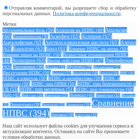
Отправляя комментарий, вы разрешаете сбор и обработку
персональных данных.
Политика конфиденциальности
.
Метки
Анальгин
Абдоминальная боль
(50)
Аллергия на НПВС
(49)
(66)
Аскофен
(65)
Аспирин
(67)
Ангиопротекторы
(30)
Ацеклофенак
(65)
Ацетилсалициловая кислота
(65)
Аэртал
(62)
Баралгин
(63)
Брал
(61)
Влияние НПВС на кровь
(50)
Влияние пищи на НПВС
(50)
Возрастные ограничения НПВС
Вольтарен
(63)
Диклофенак
(48)
Время действия НПВП
(47)
(65)
Дротаверин
(39)
Ибуклин
(26)
Ибупрофен
(29)
Индометацин
(27)
Инструкции НПВС
(50)
Кетонал
(27)
Кетопрофен
(28)
Кеторол
(26)
МИГ
(26)
НПВС и алкоголь
(50)
НПВС и антибиотики
(50)
НПВС и
давление
(50)
НПВС при ОРВИ
(50)
НПВС при беременности и
ГВ
(53)
НПВС при месячных
(51)
НПВС при температуре
(50)
Найз
(42)
Нимесил
(41)
Нимесулид
(32)
Найсулид
(26)
Напроксен
(25)
Нурофен
Сравнение
Парацетамол
(38)
Спазмалгон
(26)
(25)
Пенталгин
(25)
НПВС
(394)
Цитрамон
(30)
аскорутин
(26)
Наш сайт использует файлы cookies для улучшения сервиса и
актуализации контента. Оставаясь на сайте Вы принимаете
условия обработки данных.