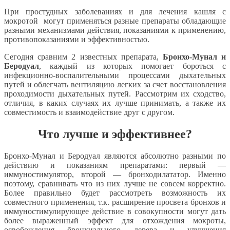
При простудных заболеваниях и для лечения кашля с
мокротой могут применяться разные препараты обладающие
разными механизмами действия, показаниями к применению,
противопоказаниями и эффективностью.
Сегодня сравним 2 известных препарата,
Бронхо-Мунал и
Беродуал
, каждый из которых помогает бороться с
инфекционно-воспалительными процессами дыхательных
путей и облегчать вентиляцию легких за счет восстановления
проходимости дыхательных путей. Рассмотрим их сходство,
отличия, в каких случаях их лучше принимать, а также их
совместимость и взаимодействие друг с другом.
Что лучше и эффективнее?
Бронхо-Мунал и Беродуал являются абсолютно разными по
действию и показаниям препаратами: первый —
иммуностимулятор, второй — бронходилататор. Именно
поэтому, сравнивать что из них лучше не совсем корректно.
Более правильно будет рассмотреть возможность их
совместного применения, т.к. расширение просвета бронхов и
иммуностимулирующее действие в совокупности могут дать
более выраженный эффект для отхождения мокроты,
освобождения бронхиального дерева и улучшения