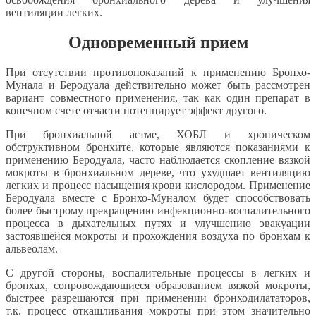
вентиляции легких.
Одновременный прием
При отсутствии противопоказаний к применению Бронхо-
Мунала и Беродуала действительно может быть рассмотрен
вариант совместного применения, так как один препарат в
конечном счете отчасти потенцирует эффект другого.
При бронхиальной астме, ХОБЛ и хроническом
обструктивном бронхите, которые являются показаниями к
применению Беродуала, часто наблюдается скопление вязкой
мокроты в бронхиальном дереве, что ухудшает вентиляцию
легких и процесс насыщения крови кислородом. Применение
Беродуала вместе с Бронхо-Муналом будет способствовать
более быстрому прекращению инфекционно-воспалительного
процесса в дыхательных путях и улучшению эвакуации
застоявшейся мокроты и прохождения воздуха по бронхам к
альвеолам.
С другой стороны, воспалительные процессы в легких и
бронхах, сопровождающиеся образованием вязкой мокроты,
быстрее разрешаются при применении бронходилататоров,
т.к. процесс откашливания мокроты при этом значительно