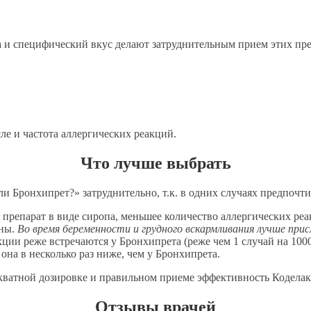
а и специфический вкус делают затруднительным прием этих пр
ле и частота аллергических реакций.
Что лучше выбрать
и Бронхипрет?» затруднительно, т.к. в одних случаях предпочти
 препарат в виде сиропа, меньшее количество аллергических ре
аны.
Во время беременности и грудного вскармливания лучше при
ии реже встречаются у Бронхипрета (реже чем 1 случай на 1000
она в несколько раз ниже, чем у Бронхипрета.
екватной дозировке и правильном приеме эффективность Коделак
Отзывы врачей