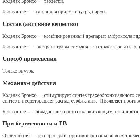
Коделак Бронхо — таблетки.
Бронхипрет — капли для приема внутрь, сироп.
Состав (активное вещество)
Коделак Бронхо — комбинированный препарат: амброксола гид
Бронхипрет — экстракт травы тимьяна + экстракт травы плющ
Способ применения
Только внутрь.
Механизм действия
Коделак Бронхо — стимулирует синтез трахеобронхиального сек
синтез и предотвращает распад сурфактанта. Проявляет проти
Бронхипрет — обладает не только отхаркивающим, но и проти
При беременности и ГВ
Отличий нет — оба препарата противопоказаны во всех тримес