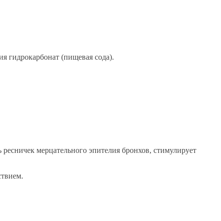
я гидрокарбонат (пищевая сода).
ь ресничек мерцательного эпителия бронхов, стимулирует
ствием.