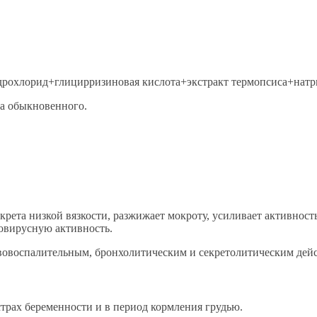
рохлорид+глицирризиновая кислота+экстракт термопсиса+натри
а обыкновенного.
рета низкой вязкости, разжижает мокроту, усиливает активност
вовирусную активность.
вовоспалительным, бронхолитическим и секретолитическим дей
трах беременности и в период кормления грудью.