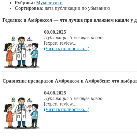
Рубрика:
Муколитики
Сортировка:
дата публикации по убыванию
Геделикс и Амброксол — что лучше при влажном кашле у д
08.08.2025
Публикация 5 месяцев назад
[expert_review...
(Читать полностью...)
Сравнение препаратов Амброксол и Амбробене: что выбра
04.08.2025
Публикация 5 месяцев назад
[expert_review...
(Читать полностью...)