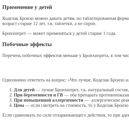
Применение у детей
Коделак Бронхо можно давать детям, но таблетированная форм
возраст старше 12 лет, т.к. таблетки, а не сироп.
Бронхипрет — может применяться у детей старше 1 года.
Побочные эффекты
Перечень побочных эффектов меньше у Бронхипрета, в том чис
Однозначно ответить на вопрос: «Что лучше, Коделак Бронхо ил
Для детей
— лучше Бронхипрет, т.к. натуральный состав,
При беременности и ГВ
— оба препарата противопоказ
При повышенной аллергичности
— аллергические реакц
Цена
— если смотреть на стоимость, то у Коделак Бронхо 
Если сравнивать по силе отхаркивающего действия, то при ад