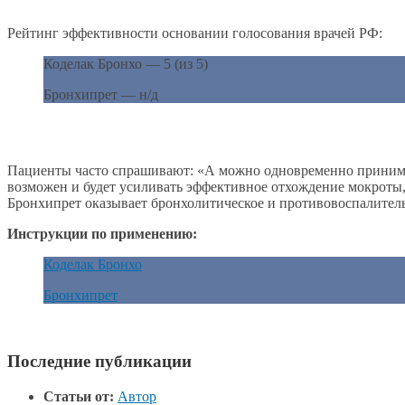
Рейтинг эффективности основании голосования врачей РФ:
Коделак Бронхо — 5 (из 5)
Бронхипрет — н/д
Пациенты часто спрашивают: «А можно одновременно принима
возможен и будет усиливать эффективное отхождение мокроты,
Бронхипрет оказывает бронхолитическое и противовоспалитель
Инструкции по применению:
Коделак Бронхо
Бронхипрет
Последние публикации
Статьи от:
Автор