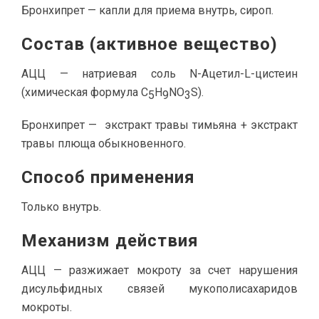
Бронхипрет — капли для приема внутрь, сироп.
Состав (активное вещество)
АЦЦ — натриевая соль N-Ацетил-L-цистеин
(химическая формула C
H
NO
S).
5
9
3
Бронхипрет — экстракт травы тимьяна + экстракт
травы плюща обыкновенного.
Способ применения
Только внутрь.
Механизм действия
АЦЦ — разжижает мокроту за счет нарушения
дисульфидных связей мукополисахаридов
мокроты.