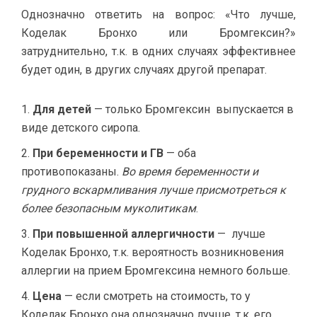
Однозначно ответить на вопрос: «Что лучше,
Коделак Бронхо или Бромгексин?»
затруднительно, т.к. в одних случаях эффективнее
будет один, в других случаях другой препарат.
Для детей
— только Бромгексин выпускается в
виде детского сиропа.
При беременности и ГВ
— оба
противопоказаны.
Во время беременности и
грудного вскармливания лучше присмотреться к
более безопасным муколитикам
.
При повышенной аллергичности
— лучше
Коделак Бронхо, т.к. вероятность возникновения
аллергии на прием Бромгексина немного больше.
Цена
— если смотреть на стоимость, то у
Коделак Бронхо она однозначно лучше, т.к. его