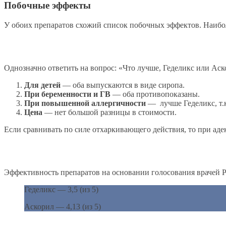
Побочные эффекты
У обоих препаратов схожий список побочных эффектов. Наиболе
Однозначно ответить на вопрос: «Что лучше, Геделикс или Аско
Для детей
— оба выпускаются в виде сиропа.
При беременности и ГВ
— оба противопоказаны.
При повышенной аллергичности
— лучше Геделикс, т.к
Цена
— нет большой разницы в стоимости.
Если сравнивать по силе отхаркивающего действия, то при ад
Эффективность препаратов на основании голосования врачей 
Геделикс — 3,5 (из 5)
Аскорил — 4,13 (из 5)