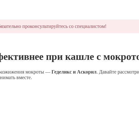
язательно проконсультируйтесь со специалистом!
фективнее при кашле с мокрот
я разжижения мокроты —
Геделикс и Аскорил
. Давайте рассмотр
инимать вместе.