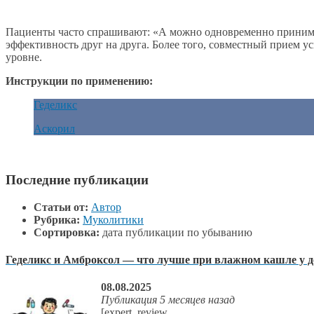
Пациенты часто спрашивают: «А можно одновременно принимат
эффективность друг на друга. Более того, совместный прием 
уровне.
Инструкции по применению:
Геделикс
Аскорил
Последние публикации
Статьи от:
Автор
Рубрика:
Муколитики
Сортировка:
дата публикации по убыванию
Геделикс и Амброксол — что лучше при влажном кашле у д
08.08.2025
Публикация 5 месяцев назад
[expert_review...