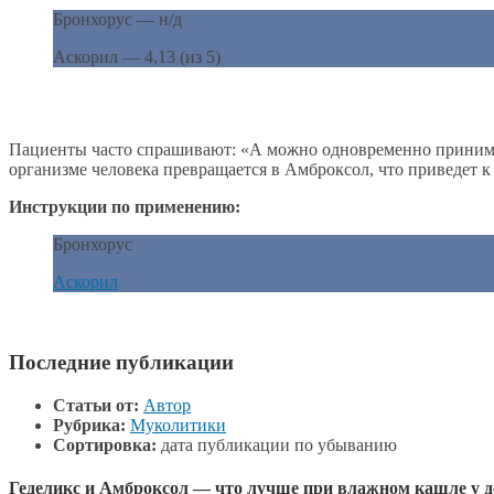
Бронхорус — н/д
Аскорил — 4,13 (из 5)
Пациенты часто спрашивают: «А можно одновременно принимат
организме человека превращается в Амброксол, что приведет 
Инструкции по применению:
Бронхорус
Аскорил
Последние публикации
Статьи от:
Автор
Рубрика:
Муколитики
Сортировка:
дата публикации по убыванию
Геделикс и Амброксол — что лучше при влажном кашле у д