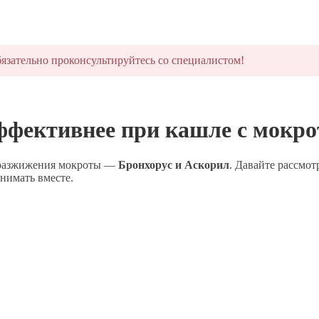
язательно проконсультируйтесь со специалистом!
ффективнее при кашле с мокро
я разжижения мокроты —
Бронхорус и Аскорил
. Давайте рассмот
инимать вместе.