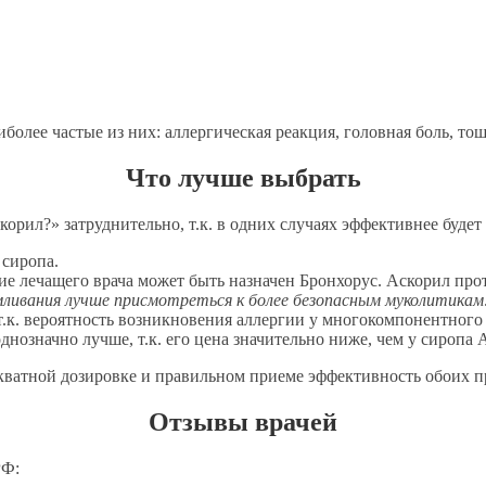
лее частые из них: аллергическая реакция, головная боль, тош
Что лучше выбрать
орил?» затруднительно, т.к. в одних случаях эффективнее будет 
 сиропа.
ие лечащего врача может быть назначен Бронхорус. Аскорил про
рмливания лучше присмотреться к более безопасным муколитикам
.к. вероятность возникновения аллергии у многокомпонентного
днозначно лучше, т.к. его цена значительно ниже, чем у сиропа 
екватной дозировке и правильном приеме эффективность обоих п
Отзывы врачей
РФ: