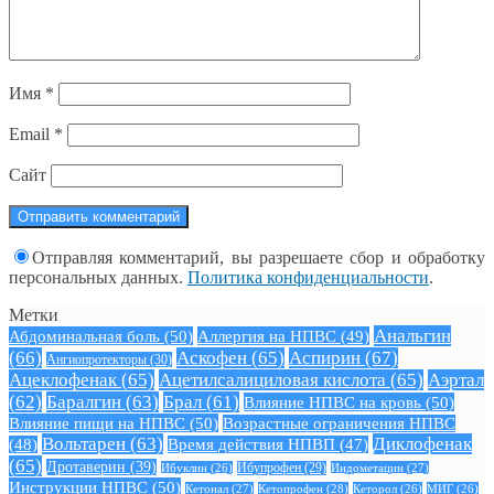
Имя
*
Email
*
Сайт
Отправляя комментарий, вы разрешаете сбор и обработку
персональных данных.
Политика конфиденциальности
.
Метки
Анальгин
Абдоминальная боль
(50)
Аллергия на НПВС
(49)
(66)
Аскофен
(65)
Аспирин
(67)
Ангиопротекторы
(30)
Ацеклофенак
(65)
Ацетилсалициловая кислота
(65)
Аэртал
(62)
Баралгин
(63)
Брал
(61)
Влияние НПВС на кровь
(50)
Влияние пищи на НПВС
(50)
Возрастные ограничения НПВС
Вольтарен
(63)
Диклофенак
(48)
Время действия НПВП
(47)
(65)
Дротаверин
(39)
Ибуклин
(26)
Ибупрофен
(29)
Индометацин
(27)
Инструкции НПВС
(50)
Кетонал
(27)
Кетопрофен
(28)
Кеторол
(26)
МИГ
(26)