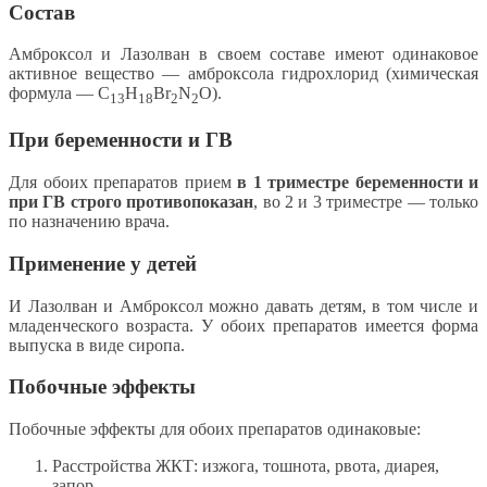
Состав
Амброксол и Лазолван в своем составе имеют одинаковое
активное вещество — амброксола гидрохлорид (химическая
формула — C
H
Br
N
O).
13
18
2
2
При беременности и ГВ
Для обоих препаратов прием
в 1 триместре беременности и
при ГВ строго противопоказан
, во 2 и 3 триместре — только
по назначению врача.
Применение у детей
И Лазолван и Амброксол можно давать детям, в том числе и
младенческого возраста. У обоих препаратов имеется форма
выпуска в виде сиропа.
Побочные эффекты
Побочные эффекты для обоих препаратов одинаковые:
Расстройства ЖКТ: изжога, тошнота, рвота, диарея,
запор