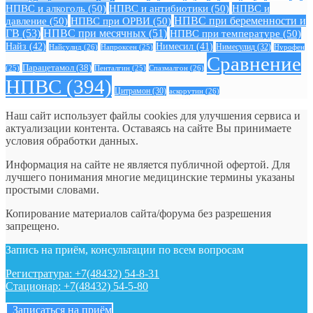
НПВС и алкоголь
(50)
НПВС и антибиотики
(50)
НПВС и
давление
(50)
НПВС при ОРВИ
(50)
НПВС при беременности и
ГВ
(53)
НПВС при месячных
(51)
НПВС при температуре
(50)
Найз
(42)
Нимесил
(41)
Нимесулид
(32)
Найсулид
(26)
Напроксен
(25)
Нурофен
Сравнение
Парацетамол
(38)
Спазмалгон
(26)
(25)
Пенталгин
(25)
НПВС
(394)
Цитрамон
(30)
аскорутин
(26)
Наш сайт использует файлы cookies для улучшения сервиса и
актуализации контента. Оставаясь на сайте Вы принимаете
условия обработки данных.
Информация на сайте не является публичной офертой. Для
лучшего понимания многие медицинские термины указаны
простыми словами.
Копирование материалов сайта/форума без разрешения
запрещено.
Запись на приём, консультации по всем вопросам
Регистратура: +7(48432) 54-8-31
Стационар: +7(48432) 54-5-80
Записаться на приём