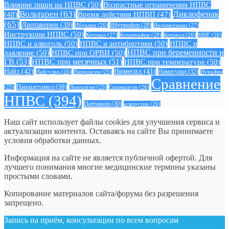
Влияние пищи на НПВС
(50)
Возрастные ограничения НПВС
Вольтарен
(63)
Диклофенак
(48)
Время действия НПВП
(47)
(65)
Дротаверин
(39)
Ибуклин
(26)
Ибупрофен
(29)
Индометацин
(27)
Инструкции НПВС
(50)
Кетонал
(27)
Кетопрофен
(28)
Кеторол
(26)
МИГ
(26)
НПВС и алкоголь
(50)
НПВС и антибиотики
(50)
НПВС и
давление
(50)
НПВС при ОРВИ
(50)
НПВС при беременности и
ГВ
(53)
НПВС при месячных
(51)
НПВС при температуре
(50)
Найз
(42)
Нимесил
(41)
Нимесулид
(32)
Найсулид
(26)
Напроксен
(25)
Нурофен
Сравнение
Парацетамол
(38)
Спазмалгон
(26)
(25)
Пенталгин
(25)
НПВС
(394)
Цитрамон
(30)
аскорутин
(26)
Наш сайт использует файлы cookies для улучшения сервиса и
актуализации контента. Оставаясь на сайте Вы принимаете
условия обработки данных.
Информация на сайте не является публичной офертой. Для
лучшего понимания многие медицинские термины указаны
простыми словами.
Копирование материалов сайта/форума без разрешения
запрещено.
Запись на приём, консультации по всем вопросам