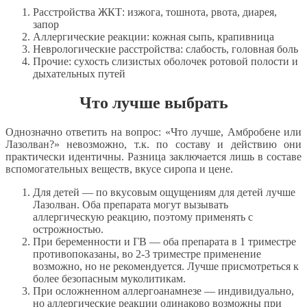
Расстройства ЖКТ: изжога, тошнота, рвота, диарея,
запор
Аллергические реакции: кожная сыпь, крапивница
Неврологические расстройства: слабость, головная боль
Прочие: сухость слизистых оболочек ротовой полости и
дыхательных путей
Что лучше выбрать
Однозначно ответить на вопрос: «Что лучше, Амбробене или
Лазолван?» невозможно, т.к. по составу и действию они
практически идентичны. Разница заключается лишь в составе
вспомогательных веществ, вкусе сиропа и цене.
Для детей — по вкусовым ощущениям для детей лучше
Лазолван. Оба препарата могут вызывать
аллергическую реакцию, поэтому применять с
острожностью.
При беременности и ГВ — оба препарата в 1 триместре
противопоказаны, во 2-3 триместре применение
возможно, но не рекомендуется. Лучше присмотреться к
более безопасным муколитикам.
При осложненном аллергоанамнезе — индивидуально,
но аллергические реакции одинаково возможны при