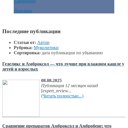
Амбробене
Лазолван
Последние публикации
Статьи от:
Автор
Рубрика:
Муколитики
Сортировка:
дата публикации по убыванию
Геделикс и Амброксол — что лучше при влажном кашле у
детей и взрослых
08.08.2025
Публикация 12 месяцев назад
[expert_review...
(Читать полностью...)
Сравнение препаратов Амброксол и Амбробене: что