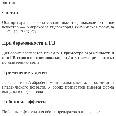
эпителия.
Состав
Оба препарата в своем составе имеют одинаковое активное
вещество — Амброксола гидрохлорид (химическая формула
— C
H
Br
N
O).
13
18
2
2
При беременности и ГВ
Для обоих препаратов прием
в 1 триместре беременности и
при ГВ строго противопоказан
, во 2 и 3 триместре — только
по назначению врача.
Применение у детей
Лазолван или Амбробене можно давать детям, в том числе и
младенческого возраста. У обоих препаратов имеется форма
выпуска в виде сиропа.
Побочные эффекты
Побочные эффекты для обоих препаратов одинаковые: