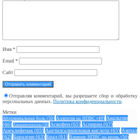
Имя
*
Email
*
Сайт
Отправляя комментарий, вы разрешаете сбор и обработку
персональных данных.
Политика конфиденциальности
.
Метки
Анальгин
Абдоминальная боль
(50)
Аллергия на НПВС
(49)
(66)
Аскофен
(65)
Аспирин
(67)
Ангиопротекторы
(30)
Ацеклофенак
(65)
Ацетилсалициловая кислота
(65)
Аэртал
(62)
Баралгин
(63)
Брал
(61)
Влияние НПВС на кровь
(50)