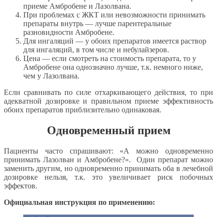
приеме Амбробене и Лазолвана.
При проблемах с ЖКТ или невозможности принимать
препараты внутрь — лучше парентеральные
разновидности Амбробене.
Для ингаляций — у обоих препаратов имеется раствор
для ингаляций, в том числе и небулайзеров.
Цена — если смотреть на стоимость препарата, то у
Амбробене она однозначно лучше, т.к. немного ниже,
чем у Лазолвана.
Если сравнивать по силе отхаркивающего действия, то при
адекватной дозировке и правильном приеме эффективность
обоих препаратов приблизительно одинаковая.
Одновременный прием
Пациенты часто спрашивают: «А можно одновременно
принимать Лазолван и Амбробене?». Один препарат можно
заменить другим, но одновременно принимать оба в лечебной
дозировке нельзя, т.к. это увеличивает риск побочных
эффектов.
Официальная инструкция по применению: