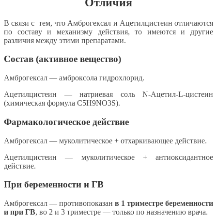
Отличия
В связи с тем, что Амброгексал и Ацетилцистеин отличаются
по составу и механизму действия, то имеются и другие
различия между этими препаратами.
Состав (активное вещество)
Амброгексал — амброксола гидрохлорид.
Ацетилцистеин — натриевая соль N-Ацетил-L-цистеин
(химическая формула C5H9NO3S).
Фармакологическое действие
Амброгексал — муколитическое + отхаркивающее действие.
Ацетилцистеин — муколитическое + антиоксидантное
действие.
При беременности и ГВ
Амброгексал — противопоказан
в 1 триместре беременности
и при ГВ
, во 2 и 3 триместре — только по назначению врача.