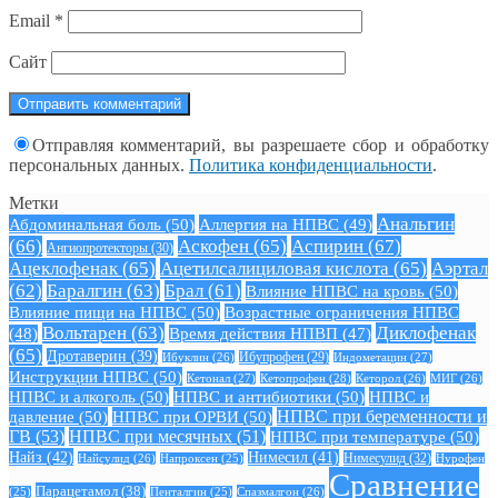
Email
*
Сайт
Отправляя комментарий, вы разрешаете сбор и обработку
персональных данных.
Политика конфиденциальности
.
Метки
Анальгин
Абдоминальная боль
(50)
Аллергия на НПВС
(49)
(66)
Аскофен
(65)
Аспирин
(67)
Ангиопротекторы
(30)
Ацеклофенак
(65)
Ацетилсалициловая кислота
(65)
Аэртал
(62)
Баралгин
(63)
Брал
(61)
Влияние НПВС на кровь
(50)
Влияние пищи на НПВС
(50)
Возрастные ограничения НПВС
Вольтарен
(63)
Диклофенак
(48)
Время действия НПВП
(47)
(65)
Дротаверин
(39)
Ибуклин
(26)
Ибупрофен
(29)
Индометацин
(27)
Инструкции НПВС
(50)
Кетонал
(27)
Кетопрофен
(28)
Кеторол
(26)
МИГ
(26)
НПВС и алкоголь
(50)
НПВС и антибиотики
(50)
НПВС и
давление
(50)
НПВС при ОРВИ
(50)
НПВС при беременности и
ГВ
(53)
НПВС при месячных
(51)
НПВС при температуре
(50)
Найз
(42)
Нимесил
(41)
Нимесулид
(32)
Найсулид
(26)
Напроксен
(25)
Нурофен
Сравнение
Парацетамол
(38)
Спазмалгон
(26)
(25)
Пенталгин
(25)