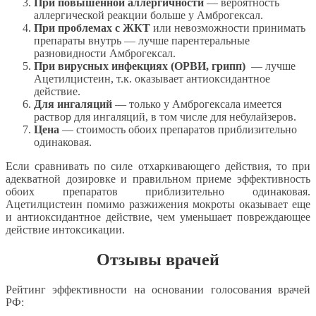
При повышенной аллергичности
— вероятность
аллергической реакции больше у Амброгексал.
При проблемах с ЖКТ
или невозможности принимать
препараты внутрь — лучше парентеральные
разновидности Амброгексал.
При вирусных инфекциях (ОРВИ, грипп)
— лучше
Ацетилцистеин, т.к. оказывает антиоксидантное
действие.
Для ингаляций
— только у Амброгексала имеется
раствор для ингаляций, в том числе для небулайзеров.
Цена
— стоимость обоих препаратов приблизительно
одинаковая.
Если сравнивать по силе отхаркивающего действия, то при
адекватной дозировке и правильном приеме эффективность
обоих препаратов приблизительно одинаковая.
Ацетилцистеин помимо разжижения мокроты оказывает еще
и антиоксидантное действие, чем уменьшает повреждающее
действие интоксикации.
Отзывы врачей
Рейтинг эффективности на основании голосования врачей
РФ: