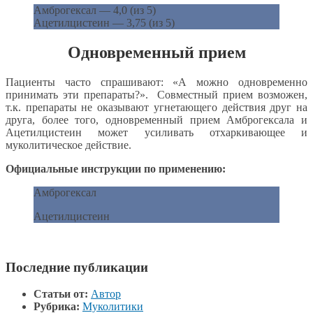
Амброгексал — 4,0 (из 5)
Ацетилцистеин — 3,75 (из 5)
Одновременный прием
Пациенты часто спрашивают: «А можно одновременно
принимать эти препараты?». Совместный прием возможен,
т.к. препараты не оказывают угнетающего действия друг на
друга, более того, одновременный прием Амброгексала и
Ацетилцистеин может усиливать отхаркивающее и
муколитическое действие.
Официальные инструкции по применению:
Амброгексал
Ацетилцистеин
Последние публикации
Статьи от:
Автор
Рубрика:
Муколитики