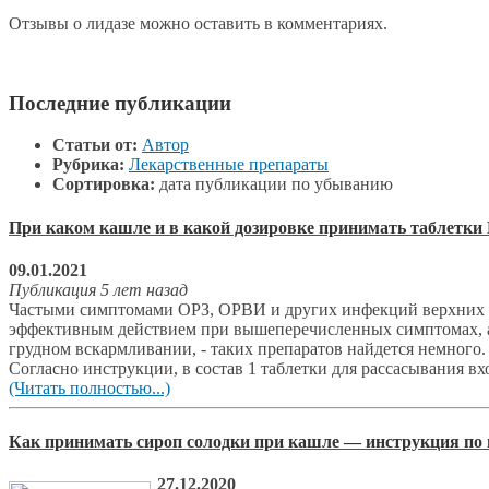
Отзывы о лидазе можно оставить в комментариях.
Последние публикации
Статьи от:
Автор
Рубрика:
Лекарственные препараты
Сортировка:
дата публикации по убыванию
При каком кашле и в какой дозировке принимать таблетки
09.01.2021
Публикация 5 лет назад
Частыми симптомами ОРЗ, ОРВИ и других инфекций верхних ды
эффективным действием при вышеперечисленных симптомах, а 
грудном вскармливании, - таких препаратов найдется немного.
Согласно инструкции, в состав 1 таблетки для рассасывания вх
(Читать полностью...)
Как принимать сироп солодки при кашле — инструкция по
27.12.2020