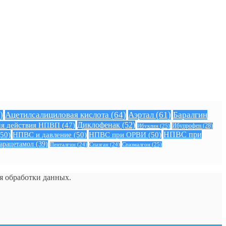
)
Ацетилсалициловая кислота
(64)
Аэртал
(61)
Баралгин
Диклофенак
(52)
я действия НПВП
(47)
Ибуклин
(25)
Ибупрофен
(28)
50)
НПВС и давление
(50)
НПВС при ОРВИ
(50)
НПВС при
арацетамол
(39)
Спазмалгон
(25)
Пенталгин
(24)
Спазган
(24)
ия обработки данных.