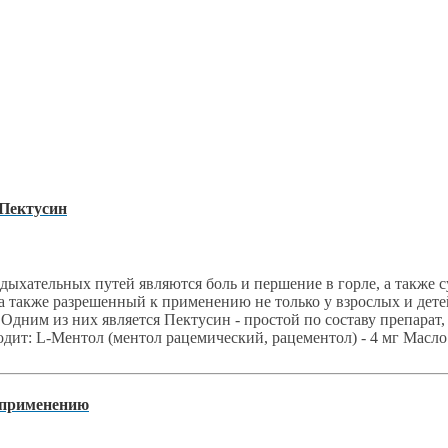
 Пектусин
хательных путей являются боль и першение в горле, а также с
также разрешенный к применению не только у взрослых и детей
 Одним из них является Пектусин - простой по составу препарат
одит: L-Ментол (ментол рацемический, рацементол) - 4 мг Масло э
 применению