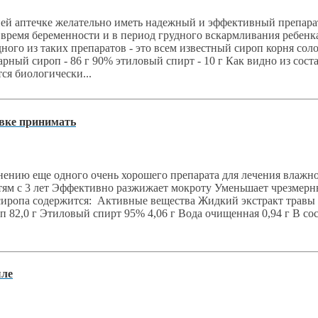
 аптечке желательно иметь надежный и эффективный препарат о
время беременности и в период грудного вскармливания ребенк
го из таких препаратов - это всем известный сироп корня соло
арный сироп - 86 г 90% этиловый спирт - 10 г Как видно из со
ся биологически...
овке принимать
нию еще одного очень хорошего препарата для лечения влажног
ям с 3 лет Эффективно разжижает мокроту Уменьшает чрезмерны
г сиропа содержится: Активные вещества Жидкий экстракт травы 
82,0 г Этиловый спирт 95% 4,06 г Вода очищенная 0,94 г В сос
шле