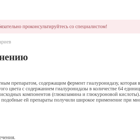
язательно проконсультируйтесь со специалистом!
ариев
енению
тным препаратом, содержащим фермент гиалуронидазу, которая вл
ого цвета с содержанием гиалуронидазы в количестве 64 единиц
 исходных компонентов (глюкозамина и глюкуроновой кислоты).
и подобные ей препараты получили широкое применение при мног
ечения.