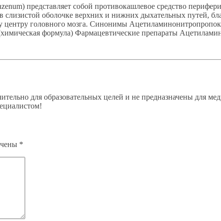
zenum) представляет собой противокашлевое средство перифери
в слизистой оболочке верхних и нижних дыхательных путей, бл
у центру головного мозга. Синонимы Ацетиламинонитропропокси
имическая формула) Фармацевтические препараты Ацетиламинон
ительно для образовательных целей и не предназначены для мед
пециалистом!
ечены
*