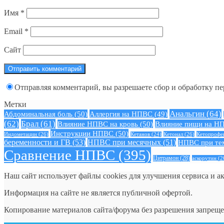
Имя
*
Email
*
Сайт
Отправляя комментарий, вы разрешаете сбор и обработку п
Метки
Анальгин
(64)
Абдоминальная боль
(50)
Аллергия на НПВС
(49)
(62)
Брал
(61)
Влияние НПВС на кровь
(50)
Влияние пищи на Н
Инструкции НПВС
(50)
Индометацин
(26)
Кетонал
(26)
Кетопрофе
Кетанов
(24)
беременности и ГВ
(53)
НПВС при месячных
(51)
НПВС при те
Сравнение НПВС
(395)
Цитрамон
(28)
аскорутин
(2
Наш сайт использует файлы cookies для улучшения сервиса и а
Информация на сайте не является публичной офертой.
Копирование материалов сайта/форума без разрешения запреще