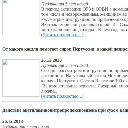
Публикация 5 лет назад
В период активации ОРЗ и ОРВИ в домашней
том числе и новорожденным, женщинам во 
Рассмотрим инструкцию по применению одно
Экстракт корневищ солодки голой - 4 г Сах
экстракт корневищ солодки. В нем содержат
(Читать полностью...)
От какого кашля помогает сироп Пертуссин, в какой дозир
26.12.2020
Публикация 5 лет назад
Сегодня рассмотрим инструкцию по примене
достоинств: Натуральный состав Можно дет
кашля - Пертуссин. Состав В составе 100 
Вспомогательные вещества Сахарный сироп 
людям...
(Читать полностью...)
Действие ацетиламинонитропропоксибензена при сухом ка
26.12.2018
Публикация 7 лет назад