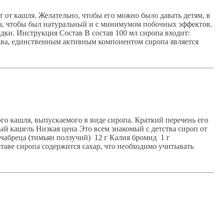
т кашля. Желательно, чтобы его можно было давать детям, в
а, чтобы был натуральный и с минимумом побочных эффектов.
дки. Инструкция Состав В состав 100 мл сиропа входит:
става, единственным активным компонентом сиропа является
о кашля, выпускаемого в виде сиропа. Краткий перечень его
й кашель Низкая цена Это всем знакомый с детства сироп от
чабреца (тимьян ползучий) 12 г Калия бромид 1 г
таве сиропа содержится сахар, что необходимо учитывать