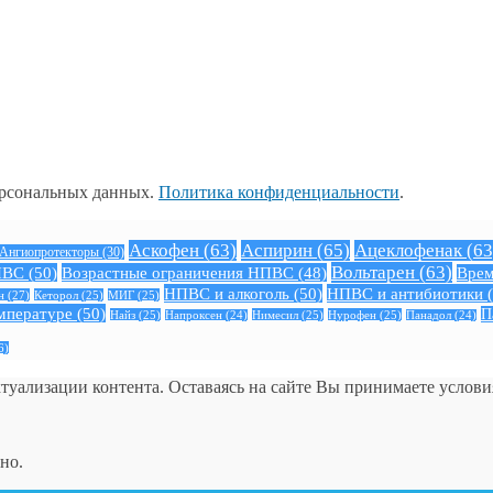
ерсональных данных.
Политика конфиденциальности
.
Аскофен
(63)
Аспирин
(65)
Ацеклофенак
(63
Ангиопротекторы
(30)
Вольтарен
(63)
ПВС
(50)
Возрастные ограничения НПВС
(48)
Врем
НПВС и алкоголь
(50)
НПВС и антибиотики
(
н
(27)
Кеторол
(25)
МИГ
(25)
мпературе
(50)
П
Найз
(25)
Нимесил
(25)
Нурофен
(25)
Напроксен
(24)
Панадол
(24)
6)
ктуализации контента. Оставаясь на сайте Вы принимаете услов
но.