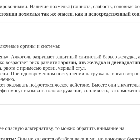
ровочными. Наличие похмелья (тошнота, слабость, головная бол
тоянии похмелья так же опасен, как и непосредственный со
ключевые органы и системы:
нь». Алкоголь разрушает защитный слизистый барьер желудка, 
ко возрастает риск развития
эрозий, язв желудка и двенадцат
, рвота с примесью крови, черный стул.
и. При одновременном поступлении нагрузка на орган возрастае
еченью.
ет оказывать нефротоксическое действие. Вместе они значител
уфен могут вызывать головокружение, сонливость, заторможенно
е опасную альтернативу, то можно обратить внимание на:
ислоты:
Они не являются обезболивающими, но помогают быстре