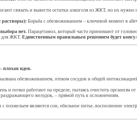
гают связать и вывести остатки алкоголя из ЖКТ, но их нужно 
 растворы):
Борьба с обезвоживанием – ключевой момент в allev
 выбора нет.
Парацетамол, который часто принимают от головной
и для ЖКТ.
Единственным правильным решением будет консул
 плохая идея.
вызвана обезвоживанием, отеком сосудов и общей интоксикацие
ень и почки работают на пределе, пытаясь очистить организм от 
, раздражающего желудок, – прямой путь к осложнениям.
с похмельем являются сон, обильное питье, восполнение элек