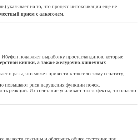
ь) указывает на то, что процесс интоксикации еще не
вместный прием с алкоголем.
а Ибуфен подавляет выработку простагландинов, которые
иперстной кишки, а также желудочно-кишечных
т в разы, что может привести к токсическому гепатиту,
ьно повышают риск нарушения функции почек.
сть реакций. Их сочетание усиливает эти эффекты, что опасно
е вывести токсины и облегчить общее состояние при