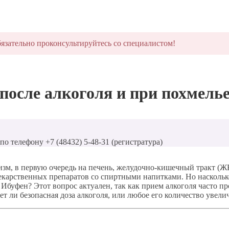
язательно проконсультируйтесь со специалистом!
осле алкоголя и при похмель
о телефону +7 (48432) 5-48-31 (регистратура)
низм, в первую очередь на печень, желудочно-кишечный тракт 
екарственных препаратов со спиртными напитками. Но насколько
Ибуфен? Этот вопрос актуален, так как прием алкоголя часто 
ет ли безопасная доза алкоголя, или любое его количество увели