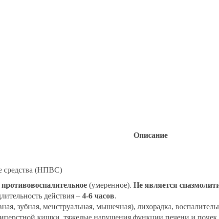
Описание
е средства (НПВС)
,
противовоспалительное
(умеренное).
Не является спазмолит
 длительность действия –
4-6 часов
.
ная, зубная, менструальная, мышечная), лихорадка, воспалител
иперстной кишки, тяжелые нарушения функции печени и почек, с