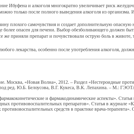
ние Ибуфена и алкоголя многократно увеличивает риск желудоч
можно только после полного выведения алкоголя из организма. 
ину плохого самочувствия и создает дополнительную опасную н
 более опасен для печени. Выбор обезболивающего должен быть
е же приняли препарат и почувствовали острую боль в животе, 
юбого лекарства, особенно после употребления алкоголя, должн
ие. Москва, «Новая Волна», 2012. – Раздел «Нестероидные прот
од ред. Ю.Б. Белоусова, В.Г. Кукеса, В.К. Лепахина. – М.: ГЭО
фармакокинетические и фармакодинамические аспекты». Статья 
ых противовоспалительных препаратов». Статья в журнале «Кл
противовоспалительных средств в практике врача-терапевта». C