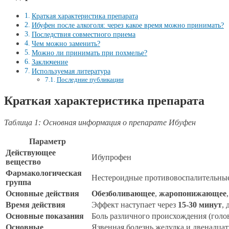
Краткая характеристика препарата
Ибуфен после алкоголя: через какое время можно принимать?
Последствия совместного приема
Чем можно заменить?
Можно ли принимать при похмелье?
Заключение
Используемая литература
Последние публикации
Краткая характеристика препарата
Таблица 1: Основная информация о препарате Ибуфен
Параметр
Действующее
Ибупрофен
вещество
Фармакологическая
Нестероидные противовоспалительны
группа
Основные действия
Обезболивающее
,
жаропонижающее
Время действия
Эффект наступает через
15-30 минут
,
Основные показания
Боль различного происхождения (голов
Основные
Язвенная болезнь желудка и двенадцат