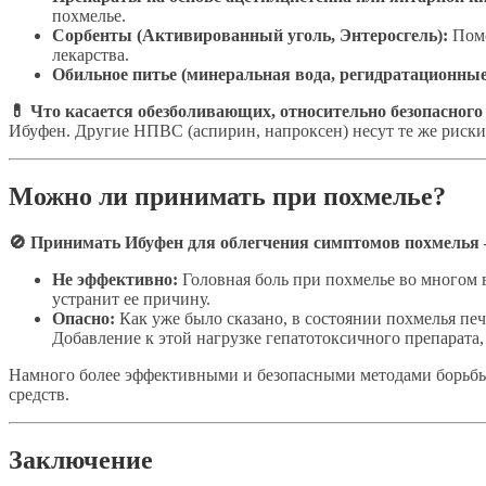
похмелье.
Сорбенты (Активированный уголь, Энтеросгель):
Помо
лекарства.
Обильное питье (минеральная вода, регидратационные
💊 Что касается обезболивающих, относительно безопасного
Ибуфен. Другие НПВС (аспирин, напроксен) несут те же риск
Можно ли принимать при похмелье?
🚫 Принимать Ибуфен для облегчения симптомов похмелья –
Не эффективно:
Головная боль при похмелье во многом 
устранит ее причину.
Опасно:
Как уже было сказано, в состоянии похмелья печ
Добавление к этой нагрузке гепатотоксичного препарата
Намного более эффективными и безопасными методами борьбы 
средств.
Заключение