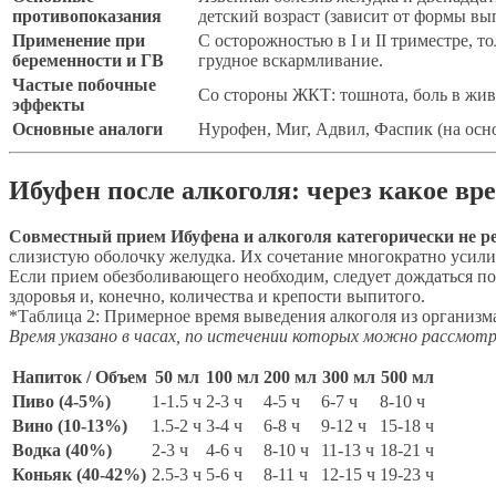
противопоказания
детский возраст (зависит от формы в
Применение при
С осторожностью в I и II триместре, т
беременности и ГВ
грудное вскармливание.
Частые побочные
Со стороны ЖКТ: тошнота, боль в жив
эффекты
Основные аналоги
Нурофен, Миг, Адвил, Фаспик (на осн
Ибуфен после алкоголя: через какое в
Совместный прием Ибуфена и алкоголя категорически не р
слизистую оболочку желудка. Их сочетание многократно усили
Если прием обезболивающего необходим, следует дождаться полн
здоровья и, конечно, количества и крепости выпитого.
*Таблица 2: Примерное время выведения алкоголя из организма 
Время указано в часах, по истечении которых можно рассмо
Напиток / Объем
50 мл
100 мл
200 мл
300 мл
500 мл
Пиво (4-5%)
1-1.5 ч
2-3 ч
4-5 ч
6-7 ч
8-10 ч
Вино (10-13%)
1.5-2 ч
3-4 ч
6-8 ч
9-12 ч
15-18 ч
Водка (40%)
2-3 ч
4-6 ч
8-10 ч
11-13 ч
18-21 ч
Коньяк (40-42%)
2.5-3 ч
5-6 ч
8-11 ч
12-15 ч
19-23 ч