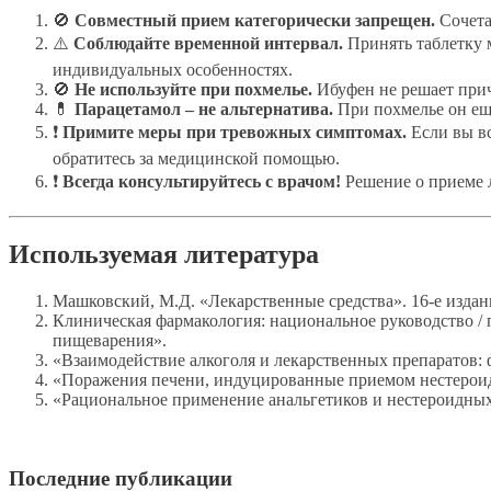
🚫
Совместный прием категорически запрещен.
Сочета
⚠️
Соблюдайте временной интервал.
Принять таблетку 
индивидуальных особенностях.
🚫
Не используйте при похмелье.
Ибуфен не решает прич
💊
Парацетамол – не альтернатива.
При похмелье он еще
❗
Примите меры при тревожных симптомах.
Если вы вс
обратитесь за медицинской помощью.
❗
Всегда консультируйтесь с врачом!
Решение о приеме л
Используемая литература
Машковский, М.Д. «Лекарственные средства». 16-е издан
Клиническая фармакология: национальное руководство / п
пищеварения».
«Взаимодействие алкоголя и лекарственных препаратов: 
«Поражения печени, индуцированные приемом нестероидн
«Рациональное применение анальгетиков и нестероидных 
Последние публикации