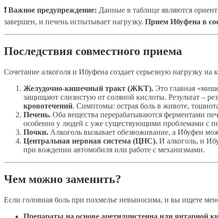
❗ Важное предупреждение:
Данные в таблице являются ориенти
завершен, и печень испытывает нагрузку.
Прием Ибуфена в сос
Последствия совместного приема
Сочетание алкоголя и Ибуфена создает серьезную нагрузку на 
Желудочно-кишечный тракт (ЖКТ).
Это главная «мише
защищают слизистую от соляной кислоты. Результат – рез
кровотечений
. Симптомы: острая боль в животе, тошнота
Печень.
Оба вещества перерабатываются ферментами печен
особенно у людей с уже существующими проблемами с п
Почки.
Алкоголь вызывает обезвоживание, а Ибуфен мож
Центральная нервная система (ЦНС).
И алкоголь, и Иб
при вождении автомобиля или работе с механизмами.
Чем можно заменить?
Если головная боль при похмелье невыносима, и вы ищете мене
Препараты на основе ацетилцистеина или янтарной к