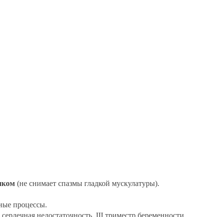
иком
(не снимает спазмы гладкой мускулатуры).
ьные процессы.
ердечная недостаточность, III триместр беременности,