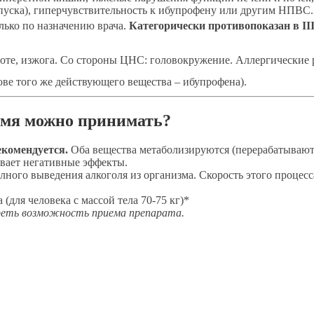
ыпуска), гиперчувствительность к ибупрофену или другим НПВС.
олько по назначению врача.
Категорически противопоказан в II
оте, изжога. Со стороны ЦНС: головокружение. Аллергические 
ове того же действующего вещества – ибупрофена).
ремя можно принимать?
екомендуется.
Оба вещества метаболизируются (перерабатываютс
вает негативные эффекты.
ого выведения алкоголя из организма. Скорость этого процесса 
(для человека с массой тела 70-75 кг)*
треть возможность приема препарата.