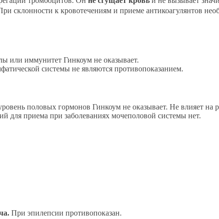
грегации тромбоцитов. Он
не сгущает кровь
и не вызывает знач
ри склонности к кровотечениям и приеме антикоагулянтов необ
лы или иммунитет Гинкоум не оказывает.
фатической системы не являются противопоказанием.
 уровень половых гормонов Гинкоум не оказывает. Не влияет н
й для приема при заболеваниях мочеполовой системы нет.
ча.
При эпилепсии противопоказан.