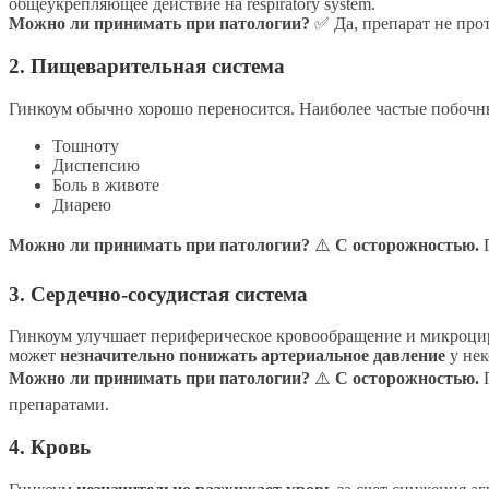
общеукрепляющее действие на respiratory system.
Можно ли принимать при патологии?
✅ Да, препарат не про
2. Пищеварительная система
Гинкоум обычно хорошо переносится. Наиболее частые побоч
Тошноту
Диспепсию
Боль в животе
Диарею
Можно ли принимать при патологии?
⚠️
С осторожностью.
П
3. Сердечно-сосудистая система
Гинкоум улучшает периферическое кровообращение и микроц
может
незначительно понижать артериальное давление
у нек
Можно ли принимать при патологии?
⚠️
С осторожностью.
П
препаратами.
4. Кровь