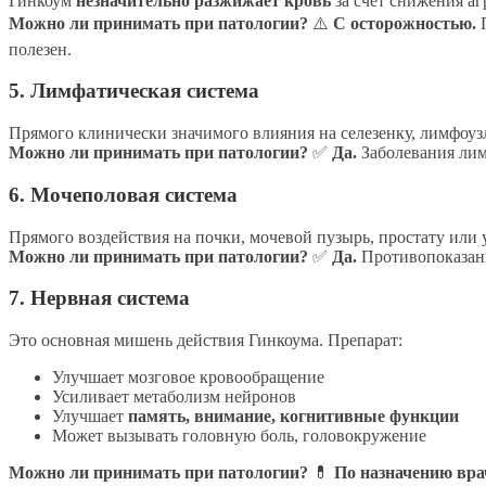
Гинкоум
незначительно разжижает кровь
за счет снижения а
Можно ли принимать при патологии?
⚠️
С осторожностью.
П
полезен.
5. Лимфатическая система
Прямого клинически значимого влияния на селезенку, лимфоуз
Можно ли принимать при патологии?
✅
Да.
Заболевания лим
6. Мочеполовая система
Прямого воздействия на почки, мочевой пузырь, простату или
Можно ли принимать при патологии?
✅
Да.
Противопоказани
7. Нервная система
Это основная мишень действия Гинкоума. Препарат:
Улучшает мозговое кровообращение
Усиливает метаболизм нейронов
Улучшает
память, внимание, когнитивные функции
Может вызывать головную боль, головокружение
Можно ли принимать при патологии?
💊
По назначению вра