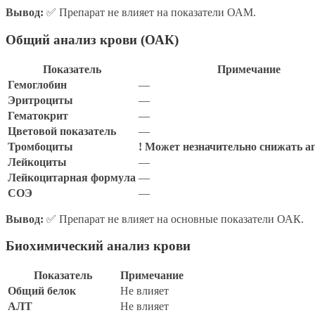
Вывод:
✅ Препарат не влияет на показатели ОАМ.
Общий анализ крови (ОАК)
Показатель
Примечание
Гемоглобин
—
Эритроциты
—
Гематокрит
—
Цветовой показатель
—
Тромбоциты
! Может незначительно снижать а
Лейкоциты
—
Лейкоцитарная формула
—
СОЭ
—
Вывод:
✅ Препарат не влияет на основные показатели ОАК.
Биохимический анализ крови
Показатель
Примечание
Общий белок
Не влияет
АЛТ
Не влияет