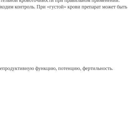
ительной кровоточивости при правильном применении.
ходим контроль. При «густой» крови препарат может быть
а репродуктивную функцию, потенцию, фертильность.