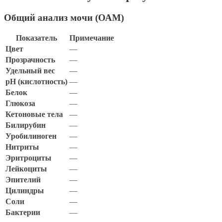
Общий анализ мочи (ОАМ)
Показатель
Примечание
Цвет
—
Прозрачность
—
Удельный вес
—
pH (кислотность)
—
Белок
—
Глюкоза
—
Кетоновые тела
—
Билирубин
—
Уробилиноген
—
Нитриты
—
Эритроциты
—
Лейкоциты
—
Эпителий
—
Цилиндры
—
Соли
—
Бактерии
—