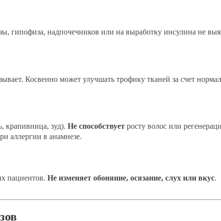
, гипофиза, надпочечников или на выработку инсулина не выя
азывает. Косвенно может улучшать трофику тканей за счет норм
, крапивница, зуд).
Не способствует
росту волос или регенерац
ри аллергии в анамнезе.
ых пациентов.
Не изменяет обоняние, осязание, слух или вкус
.
зов