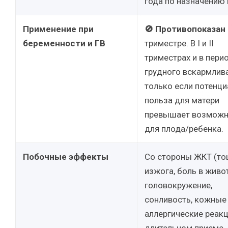
года по назначению 
Применение при
🚫 Противопоказан
беременности и ГВ
триместре. В I и II
триместрах и в пери
грудного вскармлив
только если потенц
польза для матери
превышает возможн
для плода/ребенка.
Побочные эффекты
Со стороны ЖКТ (то
изжога, боль в живот
головокружение,
сонливость, кожные
аллергические реакц