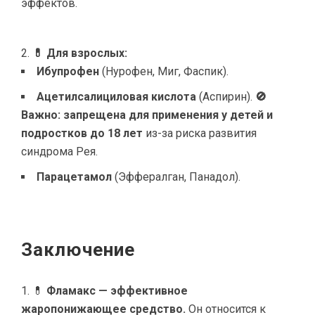
эффектов.
💊 Для взрослых:
Ибупрофен
(Нурофен, Миг, Фаспик).
Ацетилсалициловая кислота
(Аспирин).
🚫
Важно: запрещена для применения у детей и
подростков до 18 лет
из-за риска развития
синдрома Рея.
Парацетамол
(Эффералган, Панадол).
Заключение
💊
Фламакс — эффективное
жаропонижающее средство.
Он относится к