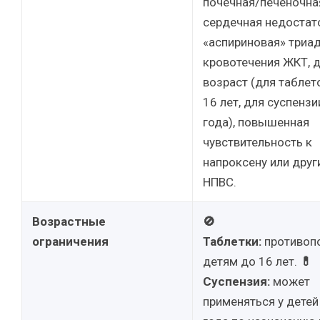
почечная/печеночна
сердечная недостат
«аспириновая» триад
кровотечения ЖКТ, 
возраст (для таблет
16 лет, для суспензи
года), повышенная
чувствительность к
напроксену или друг
НПВС.
Возрастные
🚫
ограничения
Таблетки:
противоп
детям до 16 лет.
💊
Суспензия:
может
применяться у детей