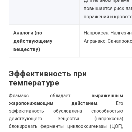
длительном приеме
повышается риск яз
поражений и кровоте
Аналоги (по
Напроксен, Налгезин
действующему
Апранакс, Санапрокс
веществу)
Эффективность при
температуре
Фламакс обладает
выраженным
жаропонижающим действием
. Его
эффективность обусловлена способностью
действующего вещества (напроксена)
блокировать ферменты циклооксигеназы (ЦОГ),