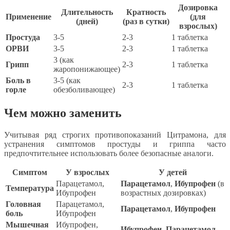
Дозировка
Длительность
Кратность
Применение
(для
(дней)
(раз в сутки)
взрослых)
Простуда
3-5
2-3
1 таблетка
ОРВИ
3-5
2-3
1 таблетка
3 (как
Грипп
2-3
1 таблетка
жаропонижающее)
Боль в
3-5 (как
2-3
1 таблетка
горле
обезболивающее)
Чем можно заменить
Учитывая ряд строгих противопоказаний Цитрамона, для
устранения симптомов простуды и гриппа часто
предпочтительнее использовать более безопасные аналоги.
Симптом
У взрослых
У детей
Парацетамол,
Парацетамол
,
Ибупрофен
(в
Температура
Ибупрофен
возрастных дозировках)
Головная
Парацетамол,
Парацетамол
,
Ибупрофен
боль
Ибупрофен
Мышечная
Ибупрофен,
Ибупрофен
,
Парацетамол