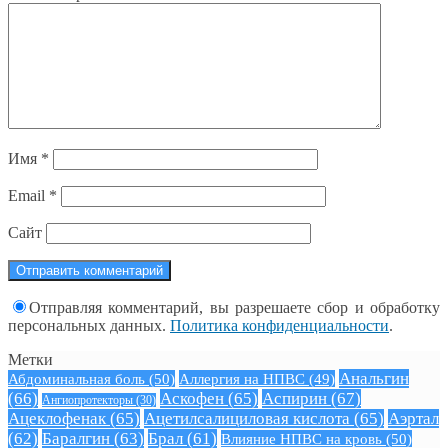
Имя
*
Email
*
Сайт
Отправляя комментарий, вы разрешаете сбор и обработку
персональных данных.
Политика конфиденциальности
.
Метки
Анальгин
Абдоминальная боль
(50)
Аллергия на НПВС
(49)
(66)
Аскофен
(65)
Аспирин
(67)
Ангиопротекторы
(30)
Ацеклофенак
(65)
Ацетилсалициловая кислота
(65)
Аэртал
(62)
Баралгин
(63)
Брал
(61)
Влияние НПВС на кровь
(50)