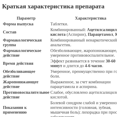
Краткая характеристика препарата
Параметр
Характеристика
Форма выпуска
Таблетки.
Комбинированный:
Ацетилсалицил
Состав
кислота
(Аспирин),
Парацетамол
,
Фармакологическая
Комбинированный ненаркотический
группа
анальгетик.
Фармакологическое
Обезболивающее, жаропонижающее
действие
умеренное противовоспалительное.
Эффект развивается в течение
30-60
Время действия
минут
и длится до
4-6 часов
.
Обезболивающее
Умеренное, преимущественно при г
действие
боли.
Жаропонижающее
Выраженное, за счет комбинации
действие
парацетамола и аспирина.
Противовоспалительное
Слабое, обусловлено ацетилсалицил
действие
кислотой.
Болевой синдром слабой и умеренн
Показания к
интенсивности (головная, зубная,
применению
мышечная боль); лихорадка при про
заболеваниях.