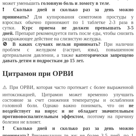
может уменьшить
головную боль и ломоту в теле
.
❗ Сколько дней и сколько раз за день можно
принимать?
Для купирования симптомов простуды у
взрослых обычно принимают по 1 таблетке 2-3 раза в
сутки.
Курс приема не должен превышать 3-5
дней.
Препарат рекомендуется пить после еды, чтобы снизить
раздражающее действие на слизистую желудка.
🚫 В каких случаях нельзя принимать?
При наличии
проблем с желудком (гастрит, язва), повышенном
артериальном давлении, а также
категорически запрещено
давать детям и подросткам до 15 лет.
Цитрамон при ОРВИ
⚠️ При ОРВИ, которая часто протекает с более выраженной
интоксикацией, Цитрамон может временно улучшить
состояние за счет снижения температуры и ослабления
головной боли. Однако важно понимать, что он
не
воздействует на вирус и не обладает значительным
противовоспалительным эффектом
, поэтому на причину
болезни не влияет.
❗ Сколько дней и сколько раз за день можно
принимать?
Рекомендации те же: не более 3-5 дней, по 1