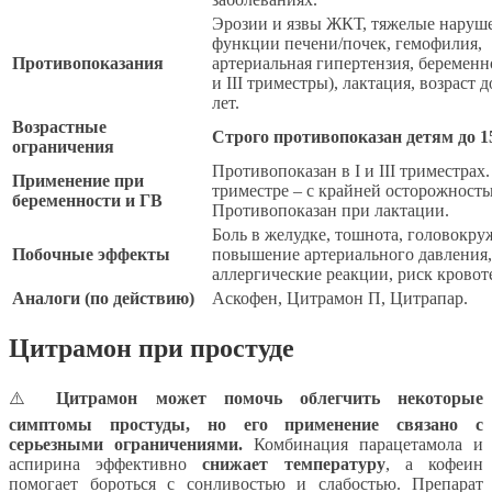
Эрозии и язвы ЖКТ, тяжелые наруш
функции печени/почек, гемофилия,
Противопоказания
артериальная гипертензия, беременно
и III триместры), лактация, возраст д
лет.
Возрастные
Строго противопоказан детям до 15
ограничения
Противопоказан в I и III триместрах.
Применение при
триместре – с крайней осторожность
беременности и ГВ
Противопоказан при лактации.
Боль в желудке, тошнота, головокру
Побочные эффекты
повышение артериального давления,
аллергические реакции, риск кровот
Аналоги (по действию)
Аскофен, Цитрамон П, Цитрапар.
Цитрамон при простуде
⚠️
Цитрамон может помочь облегчить некоторые
симптомы простуды, но его применение связано с
серьезными ограничениями.
Комбинация парацетамола и
аспирина эффективно
снижает температуру
, а кофеин
помогает бороться с сонливостью и слабостью. Препарат