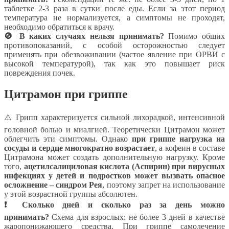
таблетке 2-3 раза в сутки после еды. Если за этот период
температура не нормализуется, а симптомы не проходят,
необходимо обратиться к врачу.
🚫 В каких случаях нельзя принимать?
Помимо общих
противопоказаний, с особой осторожностью следует
применять при обезвоживании (частое явление при ОРВИ с
высокой температурой), так как это повышает риск
повреждения почек.
Цитрамон при гриппе
⚠️ Грипп характеризуется сильной лихорадкой, интенсивной
головной болью и миалгией. Теоретически Цитрамон может
облегчить эти симптомы. Однако
при гриппе нагрузка на
сосуды и сердце многократно возрастает
, а кофеин в составе
Цитрамона может создать дополнительную нагрузку. Кроме
того,
ацетилсалициловая кислота (Аспирин) при вирусных
инфекциях у детей и подростков может вызвать опасное
осложнение – синдром Рея
, поэтому запрет на использование
у этой возрастной группы абсолютен.
❗ Сколько дней и сколько раз за день можно
принимать?
Схема для взрослых: не более 3 дней в качестве
жаропонижающего средства. При гриппе самолечение