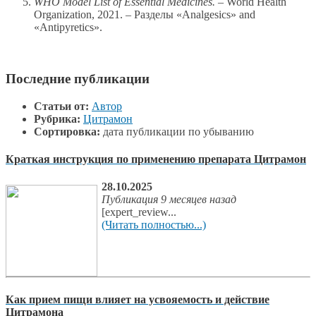
WHO Model List of Essential Medicines.
– World Health
Organization, 2021. – Разделы «Analgesics» and
«Antipyretics».
Последние публикации
Статьи от:
Автор
Рубрика:
Цитрамон
Сортировка:
дата публикации по убыванию
Краткая инструкция по применению препарата Цитрамон
28.10.2025
Публикация 9 месяцев назад
[expert_review...
(Читать полностью...)
Как прием пищи влияет на усвояемость и действие
Цитрамона