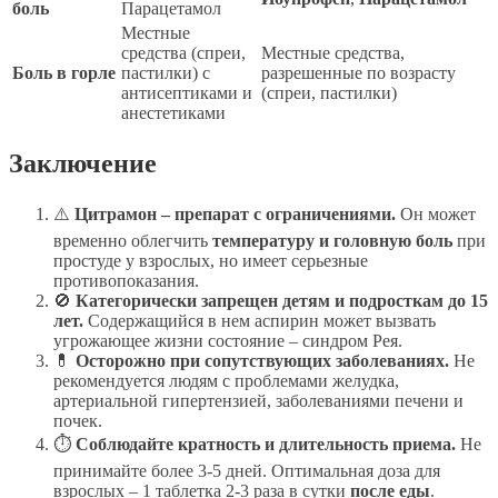
боль
Парацетамол
Местные
средства (спреи,
Местные средства,
Боль в горле
пастилки) с
разрешенные по возрасту
антисептиками и
(спреи, пастилки)
анестетиками
Заключение
⚠️
Цитрамон – препарат с ограничениями.
Он может
временно облегчить
температуру и головную боль
при
простуде у взрослых, но имеет серьезные
противопоказания.
🚫
Категорически запрещен детям и подросткам до 15
лет.
Содержащийся в нем аспирин может вызвать
угрожающее жизни состояние – синдром Рея.
💊
Осторожно при сопутствующих заболеваниях.
Не
рекомендуется людям с проблемами желудка,
артериальной гипертензией, заболеваниями печени и
почек.
⏱
Соблюдайте кратность и длительность приема.
Не
принимайте более 3-5 дней. Оптимальная доза для
взрослых – 1 таблетка 2-3 раза в сутки
после еды
.