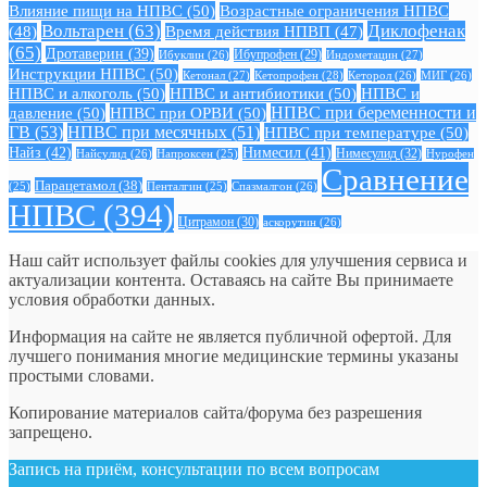
Влияние пищи на НПВС
(50)
Возрастные ограничения НПВС
Вольтарен
(63)
Диклофенак
(48)
Время действия НПВП
(47)
(65)
Дротаверин
(39)
Ибуклин
(26)
Ибупрофен
(29)
Индометацин
(27)
Инструкции НПВС
(50)
Кетонал
(27)
Кетопрофен
(28)
Кеторол
(26)
МИГ
(26)
НПВС и алкоголь
(50)
НПВС и антибиотики
(50)
НПВС и
давление
(50)
НПВС при ОРВИ
(50)
НПВС при беременности и
ГВ
(53)
НПВС при месячных
(51)
НПВС при температуре
(50)
Найз
(42)
Нимесил
(41)
Нимесулид
(32)
Найсулид
(26)
Напроксен
(25)
Нурофен
Сравнение
Парацетамол
(38)
Спазмалгон
(26)
(25)
Пенталгин
(25)
НПВС
(394)
Цитрамон
(30)
аскорутин
(26)
Наш сайт использует файлы cookies для улучшения сервиса и
актуализации контента. Оставаясь на сайте Вы принимаете
условия обработки данных.
Информация на сайте не является публичной офертой. Для
лучшего понимания многие медицинские термины указаны
простыми словами.
Копирование материалов сайта/форума без разрешения
запрещено.
Запись на приём, консультации по всем вопросам