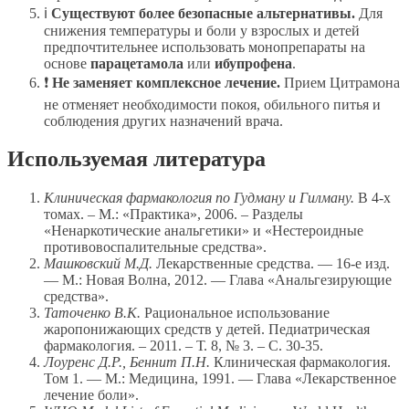
ℹ
Существуют более безопасные альтернативы.
Для
снижения температуры и боли у взрослых и детей
предпочтительнее использовать монопрепараты на
основе
парацетамола
или
ибупрофена
.
❗
Не заменяет комплексное лечение.
Прием Цитрамона
не отменяет необходимости покоя, обильного питья и
соблюдения других назначений врача.
Используемая литература
Клиническая фармакология по Гудману и Гилману.
В 4-х
томах. – М.: «Практика», 2006. – Разделы
«Ненаркотические анальгетики» и «Нестероидные
противовоспалительные средства».
Машковский М.Д.
Лекарственные средства. — 16-е изд.
— М.: Новая Волна, 2012. — Глава «Анальгезирующие
средства».
Таточенко В.К.
Рациональное использование
жаропонижающих средств у детей. Педиатрическая
фармакология. – 2011. – Т. 8, № 3. – С. 30-35.
Лоуренс Д.Р., Беннит П.Н.
Клиническая фармакология.
Том 1. — М.: Медицина, 1991. — Глава «Лекарственное
лечение боли».