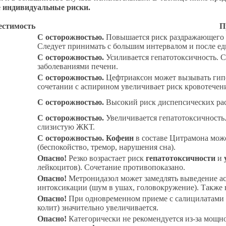
е индивидуальные риски.
естимость
П
С осторожностью.
Повышается риск раздражающего д
Следует принимать с большим интервалом и после ед
С осторожностью.
Усиливается гепатотоксичность. С
заболеваниями печени.
С осторожностью.
Цефтриаксон может вызывать гип
сочетании с аспирином увеличивает риск кровотечен
С осторожностью.
Высокий риск диспепсических расс
С осторожностью.
Увеличивается гепатотоксичность
слизистую ЖКТ.
С осторожностью.
Кофеин
в составе Цитрамона мож
(беспокойство, тремор, нарушения сна).
Опасно!
Резко возрастает риск
гепатотоксичности
и
лейкоцитов). Сочетание противопоказано.
Опасно!
Метронидазол может замедлять выведение ас
интоксикации (шум в ушах, головокружение). Также 
Опасно!
При одновременном приеме с салицилатами 
колит) значительно увеличивается.
Опасно!
Категорически не рекомендуется из-за мощн