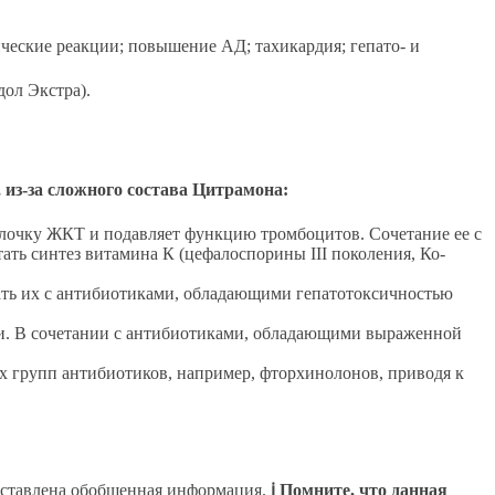
ческие реакции; повышение АД; тахикардия; гепато- и
ол Экстра).
из-за сложного состава Цитрамона:
олочку ЖКТ и подавляет функцию тромбоцитов. Сочетание ее с
ть синтез витамина К (цефалоспорины III поколения, Ко-
ать их с антибиотиками, обладающими гепатотоксичностью
и. В сочетании с антибиотиками, обладающими выраженной
х групп антибиотиков, например, фторхинолонов, приводя к
дставлена обобщенная информация.
ℹ Помните, что данная