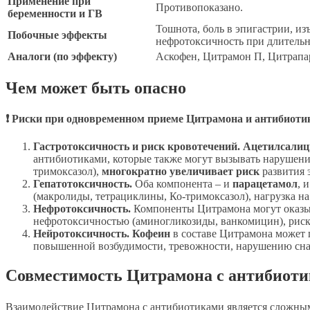
Применение при
Противопоказано.
беременности и ГВ
Тошнота, боль в эпигастрии, и
Побочные эффекты
нефротоксичность при длитель
Аналоги (по эффекту)
Аскофен, Цитрамон П, Цитрапар
Чем может быть опасно
❗ Риски при одновременном приеме Цитрамона и антибиотик
Гастротоксичность и риск кровотечений.
Ацетилсалиц
антибиотиками, которые также могут вызывать нарушения
тримоксазол),
многократно увеличивает риск
развития 
Гепатотоксичность.
Оба компонента – и
парацетамол
, 
(макролиды, тетрациклины, Ко-тримоксазол), нагрузка на
Нефротоксичность.
Компоненты Цитрамона могут оказыв
нефротоксичностью (аминогликозиды, ванкомицин), риск
Нейротоксичность.
Кофеин
в составе Цитрамона может 
повышенной возбудимости, тревожности, нарушению сна 
Совместимость Цитрамона с антибиот
Взаимодействие Цитрамона с антибиотиками является сложным