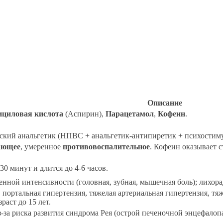
Описание
ициловая кислота
(Аспирин),
Парацетамол
,
Кофеин
.
кий анальгетик (НПВС + анальгетик-антипиретик + психостиму
ающее
, умеренное
противовоспалительное
. Кофеин оказывает 
30 минут и длится до 4-6 часов.
енной интенсивности (головная, зубная, мышечная боль); лихора
портальная гипертензия, тяжелая артериальная гипертензия, тяж
раст до 15 лет.
-за риска развития синдрома Рея (острой печеночной энцефалоп