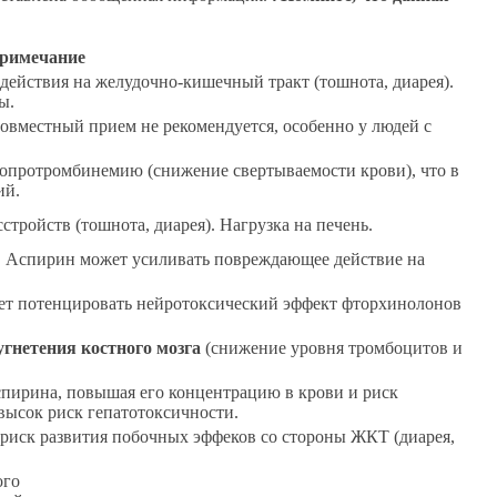
римечание
ействия на желудочно-кишечный тракт (тошнота, диарея).
ы.
овместный прием не рекомендуется, особенно у людей с
опротромбинемию (снижение свертываемости крови), что в
ий.
тройств (тошнота, диарея). Нагрузка на печень.
. Аспирин может усиливать повреждающее действие на
ет потенцировать нейротоксический эффект фторхинолонов
угнетения костного мозга
(снижение уровня тромбоцитов и
пирина, повышая его концентрацию в крови и риск
высок риск гепатотоксичности.
риск развития побочных эффеков со стороны ЖКТ (диарея,
ого