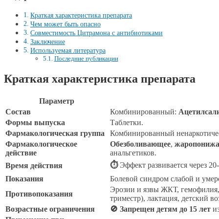
Краткая характеристика препарата
Чем может быть опасно
Совместимость Цитрамона с антибиотиками
Заключение
Используемая литература
Последние публикации
Краткая характеристика препарата
Параметр
Состав
Комбинированный:
Ацетилсал
Формы выпуска
Таблетки.
Фармакологическая группа
Комбинированный ненаркотичес
Фармакологическое
Обезболивающее
,
жаропониж
действие
анальгетиков.
⏱
Эффект развивается через 20-
Время действия
Показания
Болевой синдром слабой и умер
Эрозии и язвы ЖКТ, гемофилия, 
Противопоказания
триместр), лактация, детский воз
Возрастные ограничения
🚫 Запрещен детям до 15 лет
из