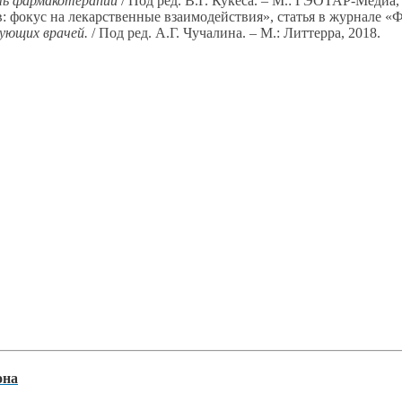
ть фармакотерапии
/ Под ред. В.Г. Кукеса. – М.: ГЭОТАР-Медиа, 
 фокус на лекарственные взаимодействия», статья в журнале «Ф
ующих врачей.
/ Под ред. А.Г. Чучалина. – М.: Литтерра, 2018.
она