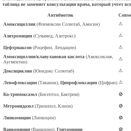
таблица не заменяет консультации врача, который учтет вс
Антибиотик
Совм
⚠️
Амоксициллин
(Флемоксин Солютаб, Амосин)
⚠️
Азитромицин
(Сумамед, Азитрокс)
⚠️
Цефтриаксон
(Роцефин, Лендацин)
Амоксициллин/клавулановая кислота
(Амоксиклав,
⚠️
Аугментин)
⚠️
Доксициклин
(Юнидокс Солютаб)
⚠️
Левофлоксацин
(Таваник),
Ципрофлоксацин
(Цифран)
Ко-тримоксазол
(Бисептол, Бактрим)
🚫
Метронидазол
(Трихопол, Клион)
🚫
Линкомицин
(Линкоцин)
🚫
Ванкомицин
(Ванкоцин),
Гентамицин
🚫