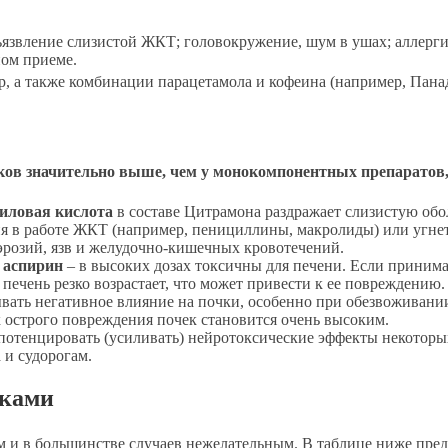
зъязвление слизистой ЖКТ; головокружение, шум в ушах; аллерги
ном приеме.
, а также комбинации парацетамола и кофеина (например, Панад
ов значительно выше, чем у монокомпонентных препаратов, 
иловая кислота
в составе Цитрамона раздражает слизистую об
 в работе ЖКТ (например, пенициллины, макролиды) или угнета
эрозий, язв и желудочно-кишечных кровотечений.
и
аспирин
– в высоких дозах токсичны для печени. Если приним
 печень резко возрастает, что может привести к ее повреждению.
ать негативное влияние на почки, особенно при обезвоживани
 острого повреждения почек становится очень высоким.
потенцировать (усиливать) нейротоксические эффекты некоторы
и судорогам.
иками
 и в большинстве случаев нежелательным. В таблице ниже пре