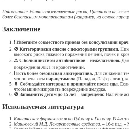
Примечание: Учитывая комплексные риски, Цитрамон не явля
более безопасным монопрепаратам (например, на основе парац
Заключение
❗ Избегайте совместного приема без консультации врач
🚫 Категорически опасно с некоторыми группами.
Нико
высокого риска тяжелого поражения печени, почек и кро
⚠️ С большинством антибиотиков – нежелательно.
Даж
повреждения ЖКТ и кровотечений.
ℹ Есть более безопасная альтернатива.
Для снижения тем
монопрепараты
парацетамола
(Панадол, Эффералган), к
💊 Соблюдайте интервал и принимайте после еды.
Если
чтобы минимизировать повреждение желудка.
🚫 Запомните: детям до 15 лет – запрещено!
Наличие асп
Используемая литература
Клиническая фармакология по Гудману и Гилману.
В 4-х то
Машковский М.Д. Лекарственные средства.
– 16-е изд. –