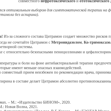
совместного
нефротоксического
и
ототоксического
ется оптимальным выбором для симптоматической терапии на 
етамола без аспирина).
а!
Из-за сложного состава Цитрамон создает множество рисков 
гда не сочетайте Цитрамон с
Метронидазолом
,
Ко-тримоксазо
ветворной системы.
е с относительно безопасными пенициллинами и цефалоспори
пературы и боли на фоне антибактериальной терапии предпочти
оторые имеют меньше опасных взаимодействий.
 совместный прием неизбежен по рекомендации врача, принимайт
ирина в составе делает Цитрамон абсолютно противопоказанны
мах. – М.: «Издательство БИНОМ», 2020.
 М.: Новая Волна, 2021.