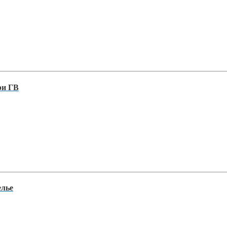
ри ГВ
елье