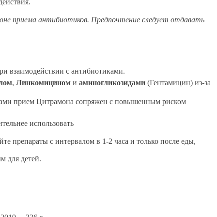
действия.
фоне приема антибиотиков. Предпочтение следует отдавать
при взаимодействии с антибиотиками.
лом
,
Линкомицином
и
аминогликозидами
(Гентамицин) из-за
нами прием Цитрамона сопряжен с повышенным риском
тельнее использовать
е препараты с интервалом в 1-2 часа и только после еды,
м для детей.