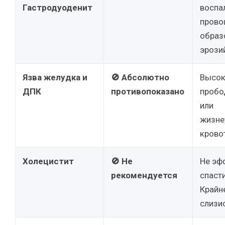
Гастродуоденит
воспа
прово
образ
эрозий
Язва желудка и
🚫 Абсолютно
Высок
ДПК
противопоказано
пробо
или
жизне
крово
Холецистит
🚫 Не
Не эф
рекомендуется
спаст
Крайн
слизи