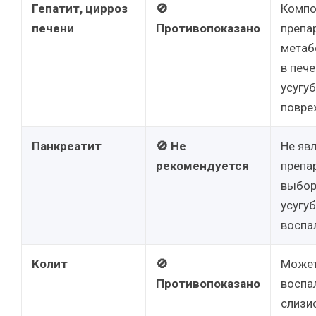
Гепатит, цирроз
🚫
Компо
печени
Противопоказано
препа
метаб
в пече
усугуб
повре
Панкреатит
🚫 Не
Не яв
рекомендуется
препа
выбор
усугу
воспа
Колит
🚫
Может
Противопоказано
воспа
слизи