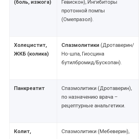
(боль, изжога)
Гевискон), Ингибиторы
протонной помпы
(Омепразол).
Холецистит,
Спазмолитики
(Дротаверин/
ЖКБ (колика)
Но-шпа, Гиосцина
бутилбромид/Бускопан).
Панкреатит
Спазмолитики (Дротаверин),
по назначению врача –
рецептурные анальгетики.
Колит,
Спазмолитики (Мебеверин),