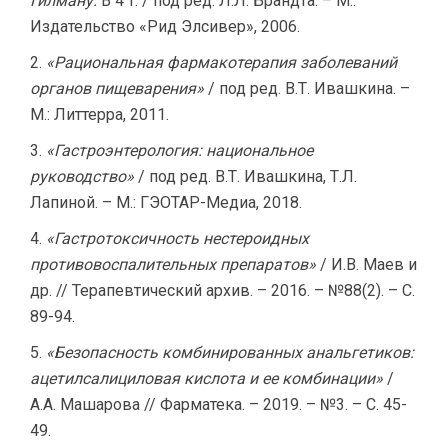
Гилману.
В 4 т. / под ред. Л.Л. Брандта. – М.:
Издательство «Рид Элсивер», 2006.
«Рациональная фармакотерапия заболеваний
органов пищеварения»
/ под ред. В.Т. Ивашкина. –
М.: Литтерра, 2011.
«Гастроэнтерология: национальное
руководство»
/ под ред. В.Т. Ивашкина, Т.Л.
Лапиной. – М.: ГЭОТАР-Медиа, 2018.
«Гастротоксичность нестероидных
противовоспалительных препаратов»
/ И.В. Маев и
др. // Терапевтический архив. – 2016. – №88(2). – С.
89-94.
«Безопасность комбинированных анальгетиков:
ацетилсалициловая кислота и ее комбинации»
/
А.А. Машарова // Фарматека. – 2019. – №3. – С. 45-
49.