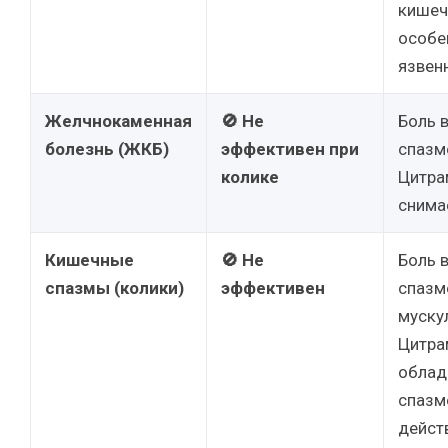
кишеч
особе
язвен
Желчнокаменная
🚫 Не
Боль 
болезнь (ЖКБ)
эффективен при
спазм
колике
Цитра
снима
Кишечные
🚫 Не
Боль 
спазмы (колики)
эффективен
спазм
муску
Цитра
облад
спазм
дейст