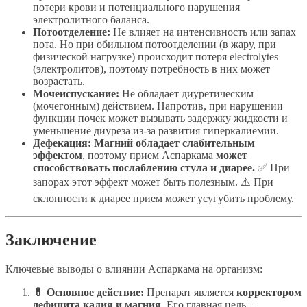
потери крови и потенциального нарушения
электролитного баланса.
Потоотделение:
Не влияет на интенсивность или запах
пота. Но при обильном потоотделении (в жару, при
физической нагрузке) происходит потеря electrolytes
(электролитов), поэтому потребность в них может
возрастать.
Мочеиспускание:
Не обладает диуретическим
(мочегонным) действием. Напротив, при нарушении
функции почек может вызывать задержку жидкости и
уменьшение диуреза из-за развития гиперкалиемии.
Дефекация:
Магний обладает слабительным
эффектом
, поэтому прием Аспаркама
может
способствовать послаблению стула и диарее.
✅ При
запорах этот эффект может быть полезным. ⚠️ При
склонности к диарее прием может усугубить проблему.
Заключение
Ключевые выводы о влиянии Аспаркама на организм:
💊 Основное действие:
Препарат является
корректором
дефицита калия и магния
. Его главная цель –