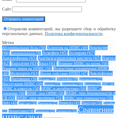
Сайт
Отправляя комментарий, вы разрешаете сбор и обработку
персональных данных.
Политика конфиденциальности
.
Метки
Анальгин
Абдоминальная боль
(50)
Аллергия на НПВС
(49)
(66)
Аскофен
(65)
Аспирин
(67)
Ангиопротекторы
(30)
Ацеклофенак
(65)
Ацетилсалициловая кислота
(65)
Аэртал
(62)
Баралгин
(63)
Брал
(61)
Влияние НПВС на кровь
(50)
Влияние пищи на НПВС
(50)
Возрастные ограничения НПВС
Вольтарен
(63)
Диклофенак
(48)
Время действия НПВП
(47)
(65)
Дротаверин
(39)
Ибуклин
(26)
Ибупрофен
(29)
Индометацин
(27)
Инструкции НПВС
(50)
Кетонал
(27)
Кетопрофен
(28)
Кеторол
(26)
МИГ
(26)
НПВС и алкоголь
(50)
НПВС и антибиотики
(50)
НПВС и
давление
(50)
НПВС при ОРВИ
(50)
НПВС при беременности и
ГВ
(53)
НПВС при месячных
(51)
НПВС при температуре
(50)
Найз
(42)
Нимесил
(41)
Нимесулид
(32)
Найсулид
(26)
Напроксен
(25)
Нурофен
Сравнение
Парацетамол
(38)
Спазмалгон
(26)
(25)
Пенталгин
(25)