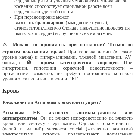
сердечный ритм и улучшая метаболизм в миокарде, он
косвенно способствует стабильной работе всей
сердечно-сосудистой системы.
При передозировке может
вызывать
брадикардию
(замедление пульса),
атриовентрикулярную блокаду (нарушение проведения
импульса в сердце) и другие опасные аритмии.
⚠️ Можно ли принимать при патологии?
Только по
строгим показаниям врача!
При гиперкалиемии (высоком
уровне калия) и гипермагниемии, тяжелой миастении, AV-
блокадах
🚫 прием категорически запрещен.
При
гипертонии, гипотонии, сердечной недостаточности –
применение возможно, но требует постоянного контроля
уровня электролитов в крови и ЭКГ.
Кровь
Разжижает ли Аспаркам кровь или сгущает?
Аспаркам НЕ является антикоагулянтом или
антиагрегантом.
Он не влияет непосредственно на вязкость
крови или систему свертывания. Однако его компоненты
(калий и магний) являются crucial (жизненно важными)
электролитами, которые поддерживают нормальный