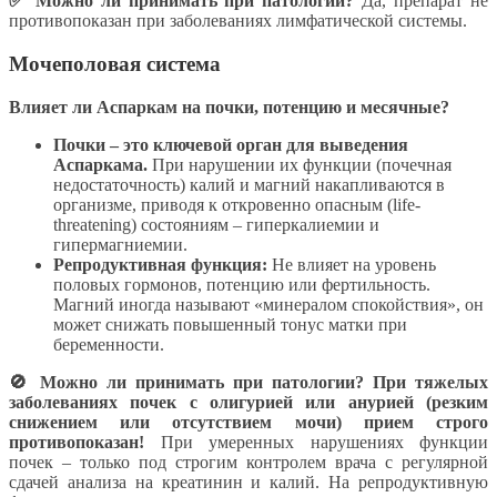
✅ Можно ли принимать при патологии?
Да, препарат не
противопоказан при заболеваниях лимфатической системы.
Мочеполовая система
Влияет ли Аспаркам на почки, потенцию и месячные?
Почки – это ключевой орган для выведения
Аспаркама.
При нарушении их функции (почечная
недостаточность) калий и магний накапливаются в
организме, приводя к откровенно опасным (life-
threatening) состояниям – гиперкалиемии и
гипермагниемии.
Репродуктивная функция:
Не влияет на уровень
половых гормонов, потенцию или фертильность.
Магний иногда называют «минералом спокойствия», он
может снижать повышенный тонус матки при
беременности.
🚫 Можно ли принимать при патологии?
При тяжелых
заболеваниях почек с олигурией или анурией (резким
снижением или отсутствием мочи) прием строго
противопоказан!
При умеренных нарушениях функции
почек – только под строгим контролем врача с регулярной
сдачей анализа на креатинин и калий. На репродуктивную