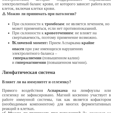
электролитный баланс крови, от которого зависит работа всех
клеток, включая клетки крови.
⚠️ Можно ли принимать при патологии?
При склонности к
тромбозам
: не является лечением, но
может применяться, если нет противопоказаний.
При склонности к
кровотечениям
: не влияет на
свертываемость, поэтому применение возможно.
❗Ключевой момент:
Прием Аспаркама
крайне
опасен
при уже имеющихся нарушениях
электролитного баланса –
гиперкалиемии
(повышенном калии)
и
гипермагниемии
(повышенном магнии).
Лимфатическая система
Влияет ли на иммунитет и селезенку?
Прямого воздействия
Аспаркама
на лимфоузлы или
селезенку не зафиксировано. Магний косвенно участвует в
работе иммунной системы, так как является кофактором
(необходимым компонентом) для многих ферментативных
реакций в клетках.