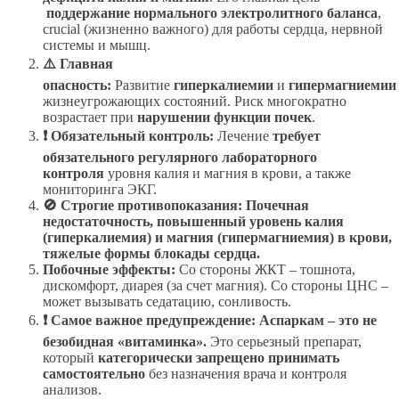
поддержание нормального электролитного баланса
,
crucial (жизненно важного) для работы сердца, нервной
системы и мышц.
⚠️ Главная
опасность:
Развитие
гиперкалиемии
и
гипермагниемии
жизнеугрожающих состояний. Риск многократно
возрастает при
нарушении функции почек
.
❗ Обязательный контроль:
Лечение
требует
обязательного регулярного лабораторного
контроля
уровня калия и магния в крови, а также
мониторинга ЭКГ.
🚫 Строгие противопоказания:
Почечная
недостаточность, повышенный уровень калия
(гиперкалиемия) и магния (гипермагниемия) в крови,
тяжелые формы блокады сердца.
Побочные эффекты:
Со стороны ЖКТ – тошнота,
дискомфорт, диарея (за счет магния). Со стороны ЦНС –
может вызывать седатацию, сонливость.
❗ Самое важное предупреждение:
Аспаркам – это не
безобидная «витаминка».
Это серьезный препарат,
который
категорически запрещено принимать
самостоятельно
без назначения врача и контроля
анализов.