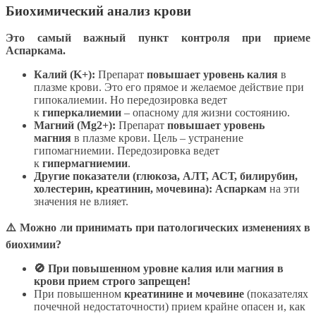
Биохимический анализ крови
Это самый важный пункт контроля при приеме
Аспаркама.
Калий (K+):
Препарат
повышает уровень калия
в
плазме крови. Это его прямое и желаемое действие при
гипокалиемии. Но передозировка ведет
к
гиперкалиемии
– опасному для жизни состоянию.
Магний (Mg2+):
Препарат
повышает уровень
магния
в плазме крови. Цель – устранение
гипомагниемии. Передозировка ведет
к
гипермагниемии
.
Другие показатели (глюкоза, АЛТ, АСТ, билирубин,
холестерин, креатинин, мочевина):
Аспаркам
на эти
значения не влияет.
⚠️ Можно ли принимать при патологических изменениях в
биохимии?
🚫 При повышенном уровне калия или магния в
крови прием строго запрещен!
При повышенном
креатинине и мочевине
(показателях
почечной недостаточности) прием крайне опасен и, как