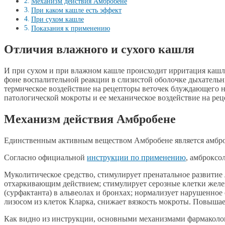
Механизм действия Амбробене
При каком кашле есть эффект
При сухом кашле
Показания к применению
Отличия влажного и сухого кашля
И при сухом и при влажном кашле происходит ирритация кашле
фоне воспалительной реакции в слизистой оболочке дыхательны
термическое воздействие на рецепторы веточек блуждающего 
патологической мокроты и ее механическое воздействие на рец
Механизм действия Амбробене
Единственным активным веществом Амбробене является амбро
Согласно официальной
инструкции по применению
, амброксо
Муколитическое средство, стимулирует пренатальное развитие 
отхаркивающим действием; стимулирует серозные клетки желез
(сурфактанта) в альвеолах и бронхах; нормализует нарушенн
лизосом из клеток Кларка, снижает вязкость мокроты. Повыша
Как видно из инструкции, основными механизмами фармаколог