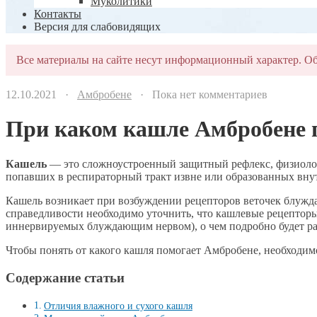
Муколитики
Контакты
Версия для слабовидящих
Все материалы на сайте несут информационный характер. Об
12.10.2021 ·
Амбробене
· Пока нет комментариев
При каком кашле Амбробене п
Кашель
— это сложноустроенный защитный рефлекс, физиолог
попавших в респираторный тракт извне или образованных внут
Кашель возникает при возбуждении рецепторов веточек блуждаю
справедливости необходимо уточнить, что кашлевые рецепторы
иннервируемых блуждающим нервом), о чем подробно будет ра
Чтобы понять от какого кашля помогает Амбробене, необходимо
Содержание статьи
Отличия влажного и сухого кашля