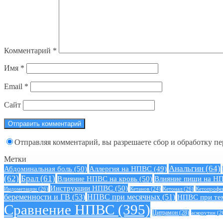
Комментарий
*
Имя
*
Email
*
Сайт
Отправляя комментарий, вы разрешаете сбор и обработку п
Метки
Анальгин
(64)
Абдоминальная боль
(50)
Аллергия на НПВС
(49)
(62)
Брал
(61)
Влияние НПВС на кровь
(50)
Влияние пищи на Н
Инструкции НПВС
(50)
Индометацин
(26)
Кетонал
(26)
Кетопрофе
Кетанов
(24)
беременности и ГВ
(53)
НПВС при месячных
(51)
НПВС при те
Сравнение НПВС
(395)
Цитрамон
(28)
аскорутин
(2