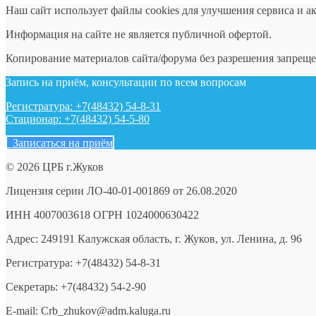
Наш сайт использует файлы cookies для улучшения сервиса и а
Информация на сайте не является публичной офертой.
Копирование материалов сайта/форума без разрешения запреще
Запись на приём, консультации по всем вопросам
Регистратура: +7(48432) 54-8-31
Стационар: +7(48432) 54-5-80
Записаться на приём
© 2026 ЦРБ г.Жуков
Лицензия серии ЛО-40-01-001869 от 26.08.2020
ИНН 4007003618 ОГРН 1024000630422
Адрес: 249191 Калужская область, г. Жуков, ул. Ленина, д. 96
Регистратура: +7(48432) 54-8-31
Секретарь: +7(48432) 54-2-90
E-mail: Crb_zhukov@adm.kaluga.ru