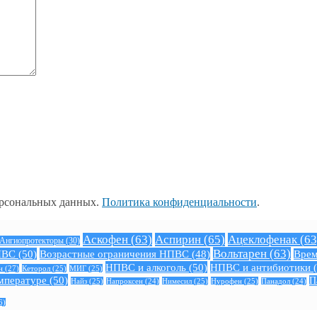
ерсональных данных.
Политика конфиденциальности
.
Аскофен
(63)
Аспирин
(65)
Ацеклофенак
(63
Ангиопротекторы
(30)
Вольтарен
(63)
ПВС
(50)
Возрастные ограничения НПВС
(48)
Врем
НПВС и алкоголь
(50)
НПВС и антибиотики
(
н
(27)
Кеторол
(25)
МИГ
(25)
мпературе
(50)
П
Найз
(25)
Нимесил
(25)
Нурофен
(25)
Напроксен
(24)
Панадол
(24)
6)