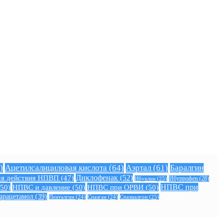
)
Ацетилсалициловая кислота
(64)
Аэртал
(61)
Баралгин
Диклофенак
(52)
я действия НПВП
(47)
Ибуклин
(25)
Ибупрофен
(28)
50)
НПВС и давление
(50)
НПВС при ОРВИ
(50)
НПВС при
арацетамол
(39)
Спазмалгон
(25)
Пенталгин
(24)
Спазган
(24)