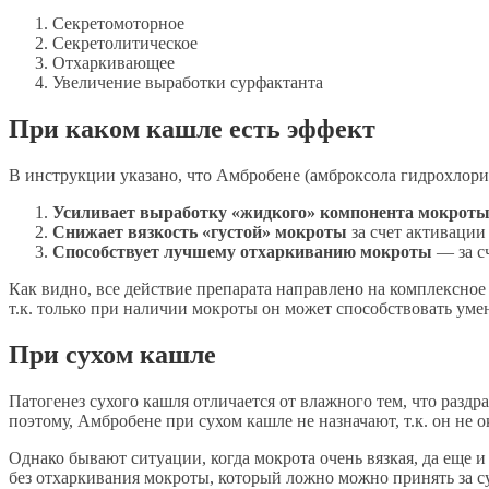
Секретомоторное
Секретолитическое
Отхаркивающее
Увеличение выработки сурфактанта
При каком кашле есть эффект
В инструкции указано, что Амбробене (амброксола гидрохлори
Усиливает выработку «жидкого» компонента мокрот
Снижает вязкость «густой» мокроты
за счет активаци
Способствует лучшему отхаркиванию мокроты
— за с
Как видно, все действие препарата направлено на комплексно
т.к. только при наличии мокроты он может способствовать ум
При сухом кашле
Патогенез сухого кашля отличается от влажного тем, что разд
поэтому, Амбробене при сухом кашле не назначают, т.к. он не 
Однако бывают ситуации, когда мокрота очень вязкая, да еще 
без отхаркивания мокроты, который ложно можно принять за с