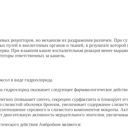
вых рецепторов, но механизм их раздражения различен. При су
х путей и внелегочных органов и тканей, в результате которой
нерва. При влажном кашле воспалительная реакция менее выраж
епторы ответственных за кашель.
ксол в виде гидрохлорида.
ла гидрохлорид оказывает следующее фармакологическое действи
легких (повышает синтез, секрецию сурфактанта и блокирует ег
 слизистой оболочки бронхов, увеличивает содержание слизист
ое соотношение серозного и слизистого компонентов мокроты. 
ет двигательную активность мерцательного эпителия, увеличива
ического действия Амбробене являются: