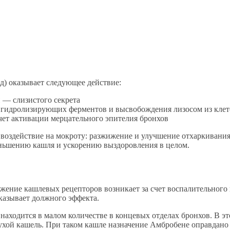
д) оказывает следующее действие:
ы
— слизистого секрета
и гидролизирующих ферментов и высвобождения лизосом из клет
чет активации мерцательного эпителия бронхов
е воздействие на мокроту: разжижение и улучшение отхаркивани
еньшению кашля и ускорению выздоровления в целом.
ражение кашлевых рецепторов возникает за счет воспалительного
оказывает должного эффекта.
и находится в малом количестве в концевых отделах бронхов. В
ухой кашель. При таком кашле назначение Амбробене оправдано 