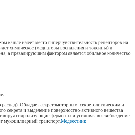
хом кашле имеет место гиперчувствительность рецепторов на
 идет химическое (медиаторы воспаления и токсины) и
ена, а превалирующим фактором является обильное количество
е:
о распад). Обладает секретомоторным, секретолитическим и
ого секрета и выделение поверхностно-активного вещества
Активируя гидролизующие ферменты и усиливая высвобождение
ет мукоцилиарный транспорт.
Медвестник