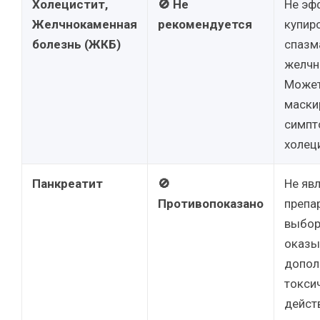
Холецистит,
🚫 Не
Не эф
Желчнокаменная
рекомендуется
купир
болезнь (ЖКБ)
спазм
желчн
Може
маски
симпт
холец
Панкреатит
🚫
Не яв
Противопоказано
препа
выбор
оказы
допол
токси
дейст