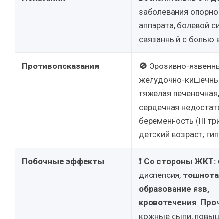
заболевания опорно
аппарата, болевой с
связанный с болью в
Противопоказания
🚫
Эрозивно-язвенны
желудочно-кишечные
тяжелая печеночная,
сердечная недостат
беременность (III тр
детский возраст; ги
Побочные эффекты
❗
Со стороны ЖКТ:
диспепсия,
тошнота,
образование язв,
кровотечения
.
Проч
кожные сыпи, повыш