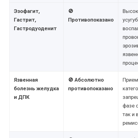
Эзофагит,
🚫
Высок
Гастрит,
Противопоказано
усугу
Гастродуоденит
воспа
прово
эрози
язвен
проце
Язвенная
🚫 Абсолютно
Прием
болезнь желудка
противопоказано
катег
и ДПК
запре
фазе 
так и 
ремис