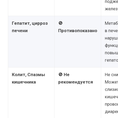
подже
желез
Гепатит, цирроз
🚫
Метаб
печени
Противопоказано
в пече
наруш
функц
повыш
гепат
Колит, Спазмы
🚫 Не
Не сн
кишечника
рекомендуется
Может
слизи
кишеч
прово
диаре