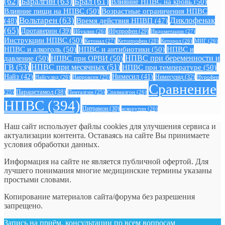
(62)
Баралгин
(63)
Брал
(61)
Влияние НПВС на кровь
(50)
Влияние пищи на НПВС
(50)
Возрастные ограничения НПВС
Вольтарен
(63)
Диклофенак
(48)
Время действия НПВП
(47)
(65)
Дротаверин
(39)
Ибуклин
(26)
Ибупрофен
(29)
Индометацин
(27)
Инструкции НПВС
(50)
Кетонал
(27)
Кетопрофен
(28)
Кеторол
(26)
МИГ
(26)
НПВС и алкоголь
(50)
НПВС и антибиотики
(50)
НПВС и
давление
(50)
НПВС при ОРВИ
(50)
НПВС при беременности и
ГВ
(53)
НПВС при месячных
(51)
НПВС при температуре
(50)
Найз
(42)
Нимесил
(41)
Нимесулид
(32)
Найсулид
(26)
Напроксен
(25)
Нурофен
Сравнение
Парацетамол
(38)
Спазмалгон
(26)
(25)
Пенталгин
(25)
НПВС
(394)
Цитрамон
(30)
аскорутин
(26)
Наш сайт использует файлы cookies для улучшения сервиса и
актуализации контента. Оставаясь на сайте Вы принимаете
условия обработки данных.
Информация на сайте не является публичной офертой. Для
лучшего понимания многие медицинские термины указаны
простыми словами.
Копирование материалов сайта/форума без разрешения
запрещено.
Запись на приём, консультации по всем вопросам