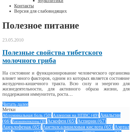
Муколитики
Контакты
Версия для слабовидящих
Полезное питание
23.05.2010
Полезные свойства тибетского
молочного гриба
На состояние и функционирование человеческого организма
влияет много факторов, одним из которых является состояние
желудочно-кишечного тракта. Всю силу и энергию для
жизнедеятельности, для активного образа жизни, для
поддержания иммунитета, роста…
Читать далее
Метки
Анальгин
Абдоминальная боль
(50)
Аллергия на НПВС
(49)
(66)
Аскофен
(65)
Аспирин
(67)
Ангиопротекторы
(30)
Ацеклофенак
(65)
Ацетилсалициловая кислота
(65)
Аэртал