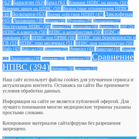
(62)
Баралгин
(63)
Брал
(61)
Влияние НПВС на кровь
(50)
Влияние пищи на НПВС
(50)
Возрастные ограничения НПВС
Вольтарен
(63)
Диклофенак
(48)
Время действия НПВП
(47)
(65)
Дротаверин
(39)
Ибуклин
(26)
Ибупрофен
(29)
Индометацин
(27)
Инструкции НПВС
(50)
Кетонал
(27)
Кетопрофен
(28)
Кеторол
(26)
МИГ
(26)
НПВС и алкоголь
(50)
НПВС и антибиотики
(50)
НПВС и
давление
(50)
НПВС при ОРВИ
(50)
НПВС при беременности и
ГВ
(53)
НПВС при месячных
(51)
НПВС при температуре
(50)
Найз
(42)
Нимесил
(41)
Нимесулид
(32)
Найсулид
(26)
Напроксен
(25)
Нурофен
Сравнение
Парацетамол
(38)
Спазмалгон
(26)
(25)
Пенталгин
(25)
НПВС
(394)
Цитрамон
(30)
аскорутин
(26)
Наш сайт использует файлы cookies для улучшения сервиса и
актуализации контента. Оставаясь на сайте Вы принимаете
условия обработки данных.
Информация на сайте не является публичной офертой. Для
лучшего понимания многие медицинские термины указаны
простыми словами.
Копирование материалов сайта/форума без разрешения
запрещено.