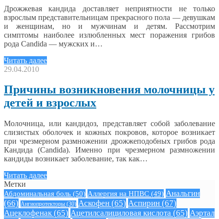
Дрожжевая кандида доставляет неприятности не только
взрослым представительницам прекрасного пола — девушкам
и женщинам, но и мужчинам и детям. Рассмотрим
симптомы наиболее излюбленных мест поражения грибов
рода Candida — мужских и…
Читать далее
29.04.2010
Причины возникновения молочницы у
детей и взрослых
Молочница, или кандидоз, представляет собой заболевание
слизистых оболочек и кожных покровов, которое возникает
при чрезмерном размножении дрожжеподобных грибов рода
Кандида (Candida). Именно при чрезмерном размножении
кандиды возникает заболевание, так как…
Читать далее
Метки
Анальгин
Абдоминальная боль
(50)
Аллергия на НПВС
(49)
(66)
Аскофен
(65)
Аспирин
(67)
Ангиопротекторы
(30)
Ацеклофенак
(65)
Ацетилсалициловая кислота
(65)
Аэртал