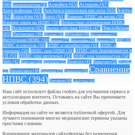
(66)
Аскофен
(65)
Аспирин
(67)
Ангиопротекторы
(30)
Ацеклофенак
(65)
Ацетилсалициловая кислота
(65)
Аэртал
(62)
Баралгин
(63)
Брал
(61)
Влияние НПВС на кровь
(50)
Влияние пищи на НПВС
(50)
Возрастные ограничения НПВС
Вольтарен
(63)
Диклофенак
(48)
Время действия НПВП
(47)
(65)
Дротаверин
(39)
Ибуклин
(26)
Ибупрофен
(29)
Индометацин
(27)
Инструкции НПВС
(50)
Кетонал
(27)
Кетопрофен
(28)
Кеторол
(26)
МИГ
(26)
НПВС и алкоголь
(50)
НПВС и антибиотики
(50)
НПВС и
давление
(50)
НПВС при ОРВИ
(50)
НПВС при беременности и
ГВ
(53)
НПВС при месячных
(51)
НПВС при температуре
(50)
Найз
(42)
Нимесил
(41)
Нимесулид
(32)
Найсулид
(26)
Напроксен
(25)
Нурофен
Сравнение
Парацетамол
(38)
Спазмалгон
(26)
(25)
Пенталгин
(25)
НПВС
(394)
Цитрамон
(30)
аскорутин
(26)
Наш сайт использует файлы cookies для улучшения сервиса и
актуализации контента. Оставаясь на сайте Вы принимаете
условия обработки данных.
Информация на сайте не является публичной офертой. Для
лучшего понимания многие медицинские термины указаны
простыми словами.
Копирование материалов сайта/форума без разрешения